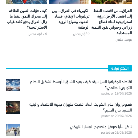
العراق… من اقتصاد النفط
الكهرباء في العراق… بين
كيف حوّلت الصين الطاقة
إلى اقتصاد الأرض: رؤية
تريليونات الإنفاق، فساد
إلى محرك للنمو، بينما ما
استراتيجية لبناء قطاع
العقود، وضياع الرؤية
زال العراق يدفع كلفة غياب
زراعي وحيواني يقود التنمية
الوطنية
الاستراتيجية؟
المستدامة
9 أيام ‎مضي
10 أيام ‎مضي
يومين ‎مضي
الأكثر قراءة
اقتصاد الجغرافيا السياسية: كيف يعيد الشرق الأوسط تشكيل النظام
التجاري العالمي؟
posted on 19/07/2026
هجوم إيران على الكويت: لماذا فتحت طهران جبهة الاقتصاد والبنية
التحتية في الخليج؟
posted on 20/07/2026
تركيا …آيا صوفيا وتصحيح المسار التاريخي
posted on 02/08/2026