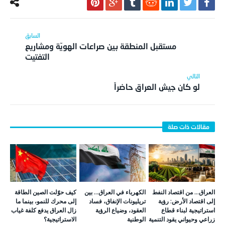
مستقبل المنطقة بين صراعات الهويّة ومشاريع
التفتيت
لو كان جيش العراق حاضراً
العراق… من اقتصاد النفط
الكهرباء في العراق… بين
كيف حوّلت الصين الطاقة
إلى اقتصاد الأرض: رؤية
تريليونات الإنفاق، فساد
إلى محرك للنمو، بينما ما
استراتيجية لبناء قطاع
العقود، وضياع الرؤية
زال العراق يدفع كلفة غياب
زراعي وحيواني يقود التنمية
الوطنية
الاستراتيجية؟