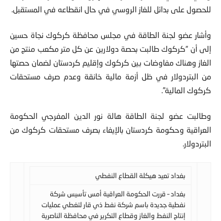
للحصول على بدائل للغاز الروسي في حال انقطاعه في المستقبل.
وأشار عضو لجنة الطاقة في مجلس محافظة كركوك نجاة حسين
إلى أن “كركوك طالبت بحصة دولارين عن كل متر مكعب منتج من
الغاز وهناك مفاوضات بين كركوك وإقليم كردستان لضمان حصتها
من البتردولار في ظل أزمة مالية خانقة وعدم صرف مستحقات
كركوك المالية”.
وطالبت عضو لجنة الطاقة هالة نور الدين المفرجي الحكومة
العراقية وحكومة كردستان بالإيفاء بصرف مستحقات كركوك من
البتردولار.
بغداد تعيد هيكلة القطاع النفطي
بغداد – قررت الحكومة العراقية أمس تأسيس شركة
نفطية جديدة باسم شركة نفط ذي قار لتغطي عمليات
إنتاج النفط والغاز وقطاع التكرير في محافظة الناصرية