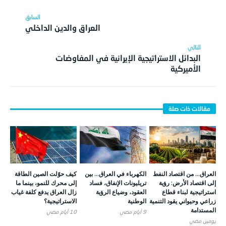
العراق والدين الداخلي
البدائل الاستراتيجية الإيرانية في المفاوضات
الأميركية
العراق… من اقتصاد النفط
الكهرباء في العراق… بين
كيف حوّلت الصين الطاقة
إلى اقتصاد الأرض: رؤية
تريليونات الإنفاق، فساد
إلى محرك للنمو، بينما ما
استراتيجية لبناء قطاع
العقود، وضياع الرؤية
زال العراق يدفع كلفة غياب
زراعي وحيواني يقود التنمية
الوطنية
الاستراتيجية؟
المستدامة
9 أيام ‎مضي
10 أيام ‎مضي
يومين ‎مضي