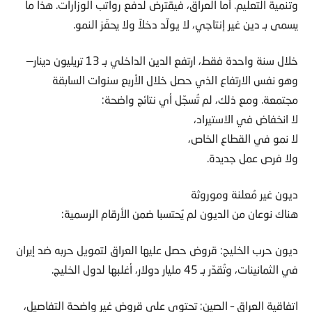
وتنمية التعليم. أما العراق، فيقترض لدفع رواتب الوزارات. هذا ما
يسمى بـ دين غير إنتاجي، لا يولّد دخلاً ولا يحفّز النمو.
خلال سنة واحدة فقط، ارتفع الدين الداخلي بـ 13 تريليون دينار—
وهو نفس الارتفاع الذي حصل خلال الأربع سنوات السابقة
مجتمعة. ومع ذلك، لم تُسجّل أي نتائج واضحة:
لا انخفاض في الاستيراد،
لا نمو في القطاع الخاص،
ولا فرص عمل جديدة.
ديون غير مُعلنة وموروثة
هناك نوعان من الديون لم يُحتسبا ضمن الأرقام الرسمية:
ديون حرب الخليج: قروض حصل عليها العراق لتمويل حربه ضد إيران
في الثمانينات، وتُقدّر بـ 45 مليار دولار، أغلبها لدول الخليج.
اتفاقية العراق – الصين: تحتوي على قروض غير واضحة التفاصيل،