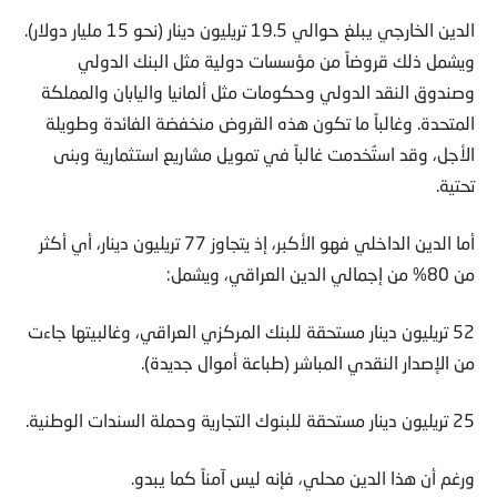
الدين الخارجي يبلغ حوالي 19.5 تريليون دينار (نحو 15 مليار دولار).
ويشمل ذلك قروضاً من مؤسسات دولية مثل البنك الدولي
وصندوق النقد الدولي وحكومات مثل ألمانيا واليابان والمملكة
المتحدة. وغالباً ما تكون هذه القروض منخفضة الفائدة وطويلة
الأجل، وقد استُخدمت غالباً في تمويل مشاريع استثمارية وبنى
تحتية.
أما الدين الداخلي فهو الأكبر، إذ يتجاوز 77 تريليون دينار، أي أكثر
من 80% من إجمالي الدين العراقي، ويشمل:
52 تريليون دينار مستحقة للبنك المركزي العراقي، وغالبيتها جاءت
من الإصدار النقدي المباشر (طباعة أموال جديدة).
25 تريليون دينار مستحقة للبنوك التجارية وحملة السندات الوطنية.
ورغم أن هذا الدين محلي، فإنه ليس آمناً كما يبدو.