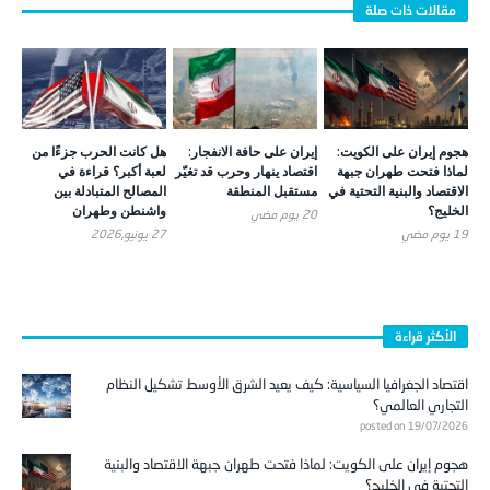
هجوم إيران على الكويت:
إيران على حافة الانفجار:
هل كانت الحرب جزءًا من
لماذا فتحت طهران جبهة
اقتصاد ينهار وحرب قد تغيّر
لعبة أكبر؟ قراءة في
الاقتصاد والبنية التحتية في
مستقبل المنطقة
المصالح المتبادلة بين
الخليج؟
واشنطن وطهران
20 يوم ‎مضي
19 يوم ‎مضي
27 يونيو,2026
الأكثر قراءة
اقتصاد الجغرافيا السياسية: كيف يعيد الشرق الأوسط تشكيل النظام
التجاري العالمي؟
posted on 19/07/2026
هجوم إيران على الكويت: لماذا فتحت طهران جبهة الاقتصاد والبنية
التحتية في الخليج؟