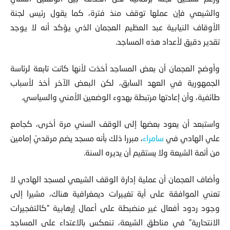
والشيعي فإن عملها توقف منذ فترة، كما يقول رئيس لجنة
الأوقاف النيابية عبد العظيم العجمان الذي يؤكد أنه لا يوجد
تقدير دقيق لأعداد هذه المساجد.
وأوضح العجمان أن بعض المساجد أخذت لأنها كانت تابعة لرئاسة
الجمهورية في العهد السابق، لكن البعض الآخر أخذ لأسباب
طائفية، وأن إعادتها مرتبطة بهدوء الوضعين الأمني والسياسي.
واستبعد أن يعود بعضها إلى الوقف السني مرة أخرى، كجامع
علي الهادي في
سامراء
، مبررا ذلك بأنه مسجد يضم مرقديْ إمامين
من أئمة الشيعة ولا يستقيم أن يديره السنة.
وأضاف العجمان أن عملية إدارة الوقف الشيعي لمسجد الهادي لا
تعني الموافقة على أية تغييرات ديمغرافية هناك، مشيرا إلى
وجود ردود أفعال غير منضبطة على أعمال إرهابية “كالتفجيرات
الانتحارية” في مناطق الشيعة، تنعكس بالاعتداء على المساجد