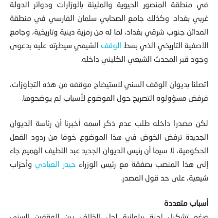
في منطقة المنصور الحيوية والمليئة بالوزارات ودوائر الدولة
غربي بغداد. وكذلك جامع الصحابي سلمان الفارسي في منطقة
المدائن جنوب شرقي بغداد، لما له من رمزية دينية وتاريخية، وجامع
الآصفية التاريخي الذي بسط
الوقف
الشيعي سيطرته عليه بدعوى
وجود قبر المحدث الشيعي الكليني داخله.
اتصلنا بديوان الوقف السني لاستيضاح موقفه من هذه التجاوزات،
فرفض مسؤولوه التصريح حول الموضوع لأسباب لم يوضحوها.
لكن مصدرا داخله طلب عدم ذكر اسمه أخبرنا أن رئاسة الديوان
الجديدة ترفض الخوض في هذا الموضوع خوفا من ردود الفعل
الحكومية، لا سيما أن رئيس الديوان الجديد عبد اللطيف الهميم جاء
إلى هذا المنصب بصفقة مع رئيس الوزراء
حيدر العبادي
وأحزاب
شيعية، على حد قول المصدر.
أسباب متعددة
ورغم تشكيل لجنة برلمانية لحل الخلاف بين الوقفين السني