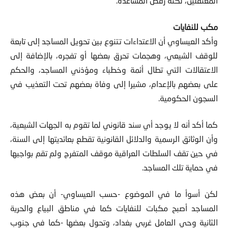
المعتقلين، لكنه رفض المساعدة.
مكب للنفايات
وأكد العيساوي أن الاعتداءات تتنوع بين تحويل المساجد إلى تابعة
للوقف الشيعي، وهجمات تحرق بعضها أو تفجره، بالإضافة إلى
الاعتقالات التي تطال أئمة وخطباء ومؤذني المساجد، والحكم
على بعضهم بالإعدام، مشيرا إلى وفاة بعضهم تحت التعذيب في
السجون الحكومية.
كما أكد أنه لا يوجد أي سند قانوني لما تقوم به الجهات الشيعية،
وأن الوثائق الرسمية والدلائل القانونية تقطع بعائديتها إلى السنة،
في حين تقف السلطات العراقية موقف المتفرج ولم تقم بواجبها
في حماية تلك المساجد.
لكن أسوأ ما في الموضوع -حسب العيساوي- أن بعض هذه
المساجد أصبح مكبات للنفايات كما في مناطق البياع والحرية
الثانية وحي العامل غربي بغداد، وتحول بعضها -كما في جنوب