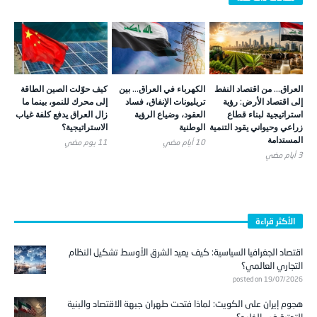
العراق… من اقتصاد النفط
الكهرباء في العراق… بين
كيف حوّلت الصين الطاقة
إلى اقتصاد الأرض: رؤية
تريليونات الإنفاق، فساد
إلى محرك للنمو، بينما ما
استراتيجية لبناء قطاع
العقود، وضياع الرؤية
زال العراق يدفع كلفة غياب
زراعي وحيواني يقود التنمية
الوطنية
الاستراتيجية؟
المستدامة
10 أيام ‎مضي
11 يوم ‎مضي
3 أيام ‎مضي
الأكثر قراءة
اقتصاد الجغرافيا السياسية: كيف يعيد الشرق الأوسط تشكيل النظام
التجاري العالمي؟
posted on 19/07/2026
هجوم إيران على الكويت: لماذا فتحت طهران جبهة الاقتصاد والبنية
التحتية في الخليج؟