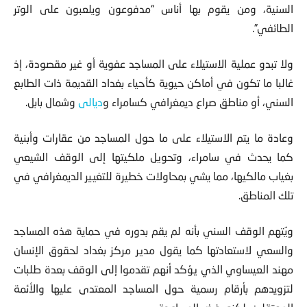
السنية، ومن يقوم بها أناس “مدفوعون ويلعبون على الوتر
الطائفي”.
ولا تبدو عملية الاستيلاء على المساجد عفوية أو غير مقصودة، إذ
غالبا ما تكون في أماكن حيوية كأحياء بغداد القديمة ذات الطابع
السني، أو مناطق صراع ديمغرافي كسامراء و
ديالى
وشمال بابل.
وعادة ما يتم الاستيلاء على ما حول المساجد من عقارات وأبنية
كما يحدث في سامراء، وتحويل ملكيتها إلى الوقف الشيعي
بغياب مالكيها، مما يشي بمحاولات خطيرة للتغيير الديمغرافي في
تلك المناطق.
ويُتهم الوقف السني بأنه لم يقم بدوره في حماية هذه المساجد
والسعي لاستعادتها كما يقول مدير مركز بغداد لحقوق الإنسان
مهند العيساوي الذي يؤكد أنهم تقدموا إلى الوقف بعدة طلبات
لتزويدهم بأرقام رسمية حول المساجد المعتدى عليها والأئمة