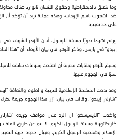
وما يتعلق بالديمقراطية وحقوق الإنسان ثانوي. هناك محاول
ضد الشعوب باسم الإرهاب، وهذه عملية تريد أن تؤكد أن الإ
على حد تعبيره.
ورغم نشرها صورًا مسيئة للرسول، أدان الأزهر الشريف في ب
إيبدو” في باريس، وذكر الأزهر، في بيان الأربعاء، أن “هذا ا
وسبق للأزهر ونقابات مصرية أن انتقدت رسومات سابقة للمجلة،
سببًا في الهجوم عليها.
وقد نددت المنظمة الإسلامية للتربية والعلوم والثقافة “اي
“شارلي إيبدو”، وقالت في بيان: “إن هذا الهجوم جريمة نكراء ي
وأكدت “الايسيسكو” أن الرد على مواقف جريدة “شارلي 
كاريكاتورية مسيئة للرسول الكريم، لا يتم عن طريق العنف و
الإسلام وشخصية الرسول الكريم، وتبيان حدود حرية التعبير 