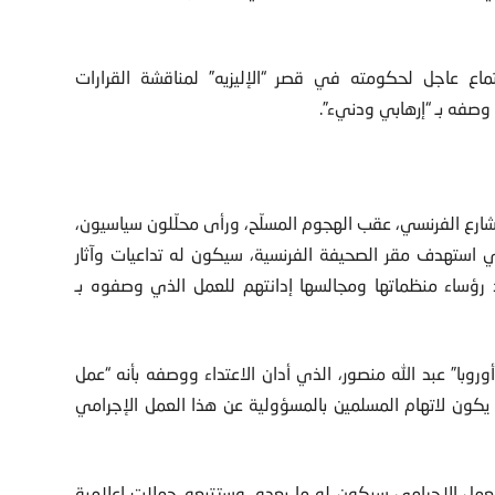
تماع عاجل لحكومته في قصر “الإليزيه” لمناقشة القرارات
وصفه بـ “إرهابي ودنيء”.
ع الفرنسي، عقب الهجوم المسلّح، ورأى محلّلون سياسيون،
 استهدف مقر الصحيفة الفرنسية، سيكون له تداعيات وآثار
د رؤساء منظماتها ومجالسها إدانتهم للعمل الذي وصفوه بـ
روبا” عبد الله منصور، الذي أدان الاعتداء ووصفه بأنه “عمل
 يكون لاتهام المسلمين بالمسؤولية عن هذا العمل الإجرامي
عمل الإجرامي سيكون له ما بعده، وستتبعه حملات إعلامية