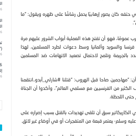
ال
26
قي حتفه كان يصور إرهابيًا يحمل رشاشًا على ظهره ويقول: “ما
ال
.
ال
26
 عمومًا، فهو أن تفتح هذه العملية أبواب الشرور عليهم مرة
تد
 فرنسا والسويد وألمانيا وسط دعوات لطرد المسلمين، لهذا
(7)
د بالجريمة وتلمح لاحتمال تصعيد الاتهامات ضد المسلمين
26
إل
26
“مهاجمين صاحا قبل الهروب: “قتلنا #شارلي_آبدو..انتقمنا
الكثير من الفرنسيين مع مسلمي العالم”، وأكدوا أن الجناة
 حتى اللحظة.
ة ستيفان شاربونيه الذي قتل مع 3 من رسامي الكاريكاتير سبق أن تلقى تهديدات بالقتل بسبب إصراره على
ليه وسلم- يعتمر قبعة من المتفجرات أو في أوضاع غير لائق.