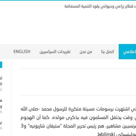
ناء قطاع زراعي وحيواني يقود التنمية المستدامة
لاعلامي
اتصل بنا
من نحن
تغريدات السياسيين
ENGLISH
اق
ال
26
هج
وا
لتي اشتهرت برسومات مسيئة متكررة للرسول محمد -صلى الله
26
 في وقت يحتفل المسلمون فيه بذكرى مولده.
كما أن الهجوم
تر
الذي قام به ملثمان بالأسلحة الآلية، أودى بحياة 4 رسامين فرنسيين مشاهير، هم رئيس تحرير المجلة “ستيفان شاربونيه” و3
26