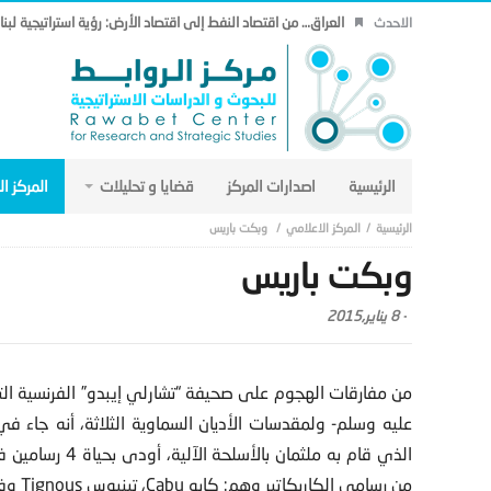
العراق… من اقتصاد النفط إلى اقتصاد الأرض: رؤية استراتيجية لب
الاحدث
الرئيسية
اصدارات المركز
قضايا و تحليلات
المركز ا
المركز الاعلامي
وبكت باريس
وبكت باريس
-
8 يناير,2015
من مفارقات الهجوم على صحيفة “تشارلي إيبدو” الفرنسية ا
عليه وسلم- ولمقدسات الأديان السماوية الثلاثة، أنه جاء
من رسامي الكاريكاتير وهم: كابو Cabu، تينيوس Tignous وفولينسكي Wolinski.