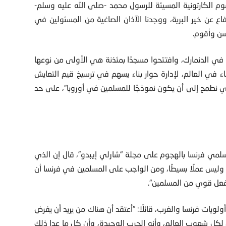
م الكارتونية المسيئة للرسول محمد -صلى الله عليه وسلم-
فاع عن خير البرية، ووجدنا الآذان الصاغية من المسئولين في
سن وأقوم.
ي الدنمارك، وافتتحوا مسجدًا بمئذنة هي الأولى من نوعها
ء في العالم، لإدارة حوار بناء يسهم في ترسيخ قيم التعايش
ي نطمح إلى أن يكون نموذجًا للمسلمين في أوروبا“، على حد
لمي فرنسا بالهجوم على مجلة “شارلي إيبدو”، قال إن الذي
ليس عملًا بسيطًا، ومن الواجب على المسلمين في فرنسا أن
د فعل قوي من المسلمين“.
لويات فرنسا والغرب، قائلًا: “أعتقد أن هناك من يريد أن يفرض
لكل شعوب العالم، وأنه الحرب الوحيدة، وأن كل ما عدا ذلك