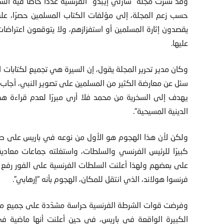
وقد نشرت مجلة “شارلي إيبدو” الفرنسية عددًا خاصًا فيه الس
حسب زعم المجلة، إلى مؤلفات الكتاب المسلمين حصرًا، عل
يقصدون إثارة المسلمين أو استفزازهم، ولا يتوقعون اعترا
عليها.
وكان مدير تحرير المجلة يقول، إن السيرة هي تجميع لكتابات ا
سئل عن معارضة الكثير من المسلمين على تصوير النبي، أجاب أن
يهدف إلى السخرية من محمد فلا أرى مبررًا لعدم قراءة هذ
الدينية المسيحية“.
ولكن لأن هذا الهجوم هو الأول من نوعه في باريس على صحي
كبيرًا للرئيس الفرنسي والسلطات، واستغلته جماعات معادية
على بعضهم ولهذا أعلنت السلطات الفرنسية على الفور رفع
فرنسوا هولاند، الذي انتقل للمكان، الهجوم بأنه “إرهابي”.
وفرضت قوات الشرطة الفرنسية حراسة مشدّدة على جميع مقار
الكبيرة الواقعة في باريس، في حين أعلنت أنها ماضية في 