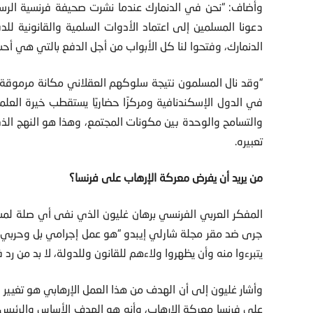
وأضاف: “نحن في الدنمارك عندما نشرت صحيفة فرنسية الرسو
دعونا المسلمين إلى اعتماد الأدوات السلمية والقانونية للد
الدنمارك، وفتحوا لنا كل الأبواب من أجل الدفع بالتي هي أح
“وقد نال المسلمون نتيجة سلوكهم العقلاني مكانة مرموقة ف
في الدول الإسكندنافية ومركزًا حضاريًا يستقطب خيرة العلما
والتسامح والوحدة بين مكونات المجتمع، وهذا هو النهج الذ
تعبيره.
من يريد أن يفرض معركة الإرهاب على فرنسا؟
المفكر العربي الفرنسي برهان غليون الذي نفى أي صلة لمس
جرى ضد مقر مجلة شارلي إيبدو “هو عمل إجرامي بل وحربي و
يتبرءوا منه وأن يظهروا ولاءهم للقانون وللدولة، لا بد من ر
وأشار غليون إلى أن الهدف من هذا العمل الإرهابي هو تغيير أو
على فرنسا معركة الإرهاب، وأنه هو الهدف الأساس والرئيس 