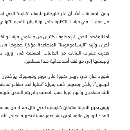
ومن المفارقات أيضًا أن آخر كاريكاتير للرسام “شارب” الذي ل
من عمليات في فرنسا.. انتظروا حتى نهاية يناير لتقديم التهاني“
أما المؤكد، الذي يثير مخاوف كثيرين من مسلمي فرنسا والغرب
أخرى وتزيد “الإسلاموفوبيا” المتصاعدة مؤخرًا خصوصًا في
صدرت عشرات البيانات من الجاليات المسلمة في أوروبا تند
وترجمتها إلى مواقف أشد عدائية ضد المسلمين.
شهود عيان في باريس كتبوا على تويتر وفيسبوك يؤكدون أن: 
للرسول”، ولكن بعضهم كتب يقول: “قتلوا أيضًا مشاعر تعاطف 
ثلاثة مسلحون وأنهم فروا عقب العملية ولم يتم القبض عليهم
رئيس تحرير المجل
العداء للرسول والمسلمين بنشر صور مسيئة تظهره -صلى الله ع