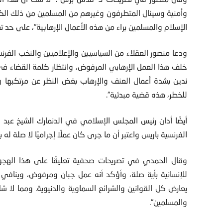
وأمنية وسينال المتطرفون وغيرهم من المسلمين من ذلك الكث
الإسلام والمسلمين براء من هذه الأعمال الإرهابية“، على حد تع
ودعا منصور العقلاء من السياسيين والإعلاميين والنخب الفر
خلف هذا العمل الإرهابي المرفوض، وانتظار كلمة القضاء في
ندين بشدة أعمال العنف والإرهاب بغض النظر عن مرتكبها 
للخطر، هذه قضية مبدئية“.
أيضًا أدان رئيس المجلس الإسلامي في الدنمارك الشيخ عبد
الفرنسية باريس واعتبر أن ما جرى كان عملًا إجراميًا لا صلة له 
وقال الحمدي في تصريحات صحفية تعليقًا على هذا الهجوم:
للإنسانية بأية صلة، وأؤكد أنه عمل جبان ومرفوض، وينافي ت
يعارض كل القوانين والشرائع السماوية والدنيوية. ومما لا ش
والمسلمين“.