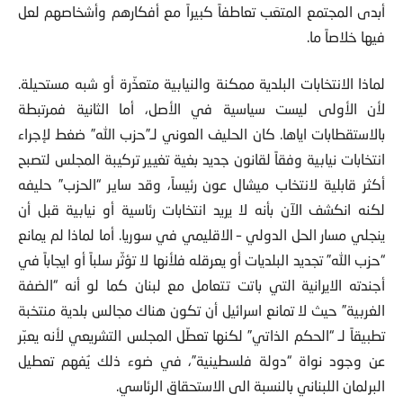
أبدى المجتمع المتعَب تعاطفاً كبيراً مع أفكارهم وأشخاصهم لعل
فيها خلاصاً ما.
لماذا الانتخابات البلدية ممكنة والنيابية متعذّرة أو شبه مستحيلة.
لأن الأولى ليست سياسية في الأصل، أما الثانية فمرتبطة
بالاستقطابات اياها. كان الحليف العوني لـ”حزب الله” ضغط لإجراء
انتخابات نيابية وفقاً لقانون جديد بغية تغيير تركيبة المجلس لتصبح
أكثر قابلية لانتخاب ميشال عون رئيساً، وقد ساير “الحزب” حليفه
لكنه انكشف الآن بأنه لا يريد انتخابات رئاسية أو نيابية قبل أن
ينجلي مسار الحل الدولي – الاقليمي في سوريا. أما لماذا لم يمانع
“حزب الله” تجديد البلديات أو يعرقله فلأنها لا تؤثّر سلباً أو ايجاباً في
أجندته الايرانية التي باتت تتعامل مع لبنان كما لو أنه “الضفة
الغربية” حيث لا تمانع اسرائيل أن تكون هناك مجالس بلدية منتخبة
تطبيقاً لـ “الحكم الذاتي” لكنها تعطّل المجلس التشريعي لأنه يعبّر
عن وجود نواة “دولة فلسطينية”، في ضوء ذلك يُفهم تعطيل
البرلمان اللبناني بالنسبة الى الاستحقاق الرئاسي.