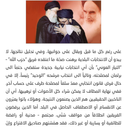
على رغم كل ما قيل ويقال على جوانبها، وفي تحليل نتائجها، لا
يبدو أن الانتخابات البلدية برهنت صحّة ما اعتقده فريق
“حزب الله” –
“التيار العوني” بأن أي انتخابات نيابية جديدة ستفضي حتماً الى
برلمان لمصلحته، وتالياً الى انتخاب مرشحه “الوحيد” رئيساً، إلا في
حال فرض قانون انتخابي معدّ سلفاً لمصلحة طرف على حساب آخر.
ففي نهاية المطاف لا يمكن شراء كل الأصوات أو ترهيبها، أي أن
الناخبين الحقيقيين هم الذين يصنعون النتيجة، وهؤلاء باتوا يعبّرون
عن الانقسام أو الاصطفاف الحاصل في البلد. أما الذين يرفضون
الفريقين انطلاقاً من مواقف شتّى، مجتمع – مدنية أو رافضة
للطائفية أو يسارية أو غير ذلك، فقد همّشتهم صناديق الاقتراع وإنْ