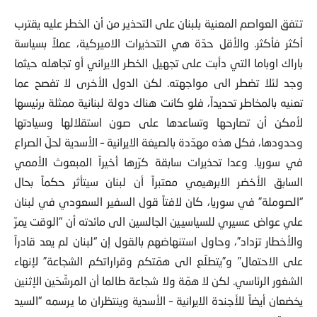
تتفق العواصم المعنية بلبنان على التحذير من أن الخطر عليه يقترب
أكثر فأكثر. والأقل حدّة هي التحذيرات الاميركية، عملاً بسياسة
باراك اوباما التي دأبت على تجهيل الخطر الايراني أو تجاهله حيثما
وجد لئلا تضطر الى مواجهته. لكن الدول الأخرى لا تفصح عما
تعنيه بالمخاطر تحديداً، فلو كانت هناك دولة لبنانية ممثلة برئيسها
لأمكن أن تصارحها وتساعدها على صون استقلالها وسيادتها
وحدودها، فكل هذه مهدّدة بالصيغة الايرانية – الأسدية لحلّ الصراع
في سوريا. وعدا تحذيرات سابقة كرّرها أخيراً المبعوث الأممي
السابق الأخضر الابرهيمي معتبراً أن لبنان سيتأثر حكماً بحال
“الصوملة” في سوريا، كان لافتاً قول السفير السعودي في لبنان
علي عواض عسيري للسياسيين الجالسين الى مائدته أن “الوقت يمرّ
والأخطار تزداد”، وحاول استنهاضهم بالقول إن “لبنان لم يعد قادراً
على الاحتمال” و”يتطلّع الى همّتكم وقراراتكم الشجاعة” لإنهاء
الشغور الرئاسي. لكن لا همّة ولا شجاعة طالما أن المرشّحَين الإثنين
يخضعان أيضاً للأجندة الايرانية – الأسدية وينتظران ما يرسمه “السيد