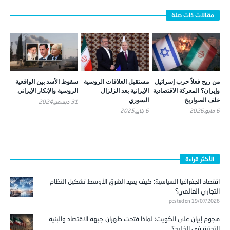
من ربح فعلاً حرب إسرائيل
مستقبل العلاقات الروسية
سقوط الأسد بين الواقعية
وإيران؟ المعركة الاقتصادية
الإيرانية بعد الزلزال
الروسية والإنكار الإيراني
خلف الصواريخ
السوري
31 ديسمبر,2024
6 مايو,2026
6 يناير,2025
الأكثر قراءة
اقتصاد الجغرافيا السياسية: كيف يعيد الشرق الأوسط تشكيل النظام
التجاري العالمي؟
posted on 19/07/2026
هجوم إيران على الكويت: لماذا فتحت طهران جبهة الاقتصاد والبنية
التحتية في الخليج؟