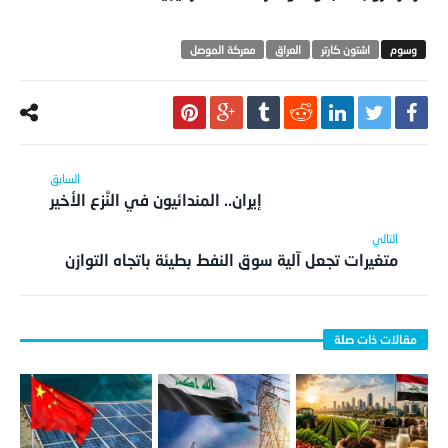
اشتون كارتر
العراق
معركة الموصل
إيران.. المندائيون في النَّزع الأخير
متغيرات تجعل آلية سوق النفط بطيئة باتجاه التوازن