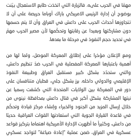
مهمّا في الحرب علىه. فالزيارة التي اتخذت طابع الاستعجال بيّنت
بوضوح أن إدارة الرئيس الامريكي باراك أوباما حريصة على أن لا
تتجاوزها أحداث الحرب على داعش في العراق وأن لا يتم حسمها
دون مشاركتها وبعيدا عن رقابتها وتحكّمها لأن مصير الحرب مهمّ
في تحديد حجم النفوذ في مرحلة ما بعدها.
ومع الإعلان مؤخرا على إطلاق المعركة الموصل، ولما لها من
أهمية باعتبارها المعركة المفصلية في الحرب ضدّ تنظيم داعش،
والتي ستحدّد بشكل كبير مستقبل العراق وطبيعة النفوذ
الإقليمي والدولي داخله. برز بشكل جلي، قطبان متنافسان على
دور في المعركة بين الولايات المتحدة التي كشفت رسميا عن
نيتها المشاركة بشكل أكبر في قتال داعش بمحافظة نينوى من
خلال إرسال المزيد من الجنود والخبراء وإنشاء مركز قيادة وتحكّم
في قاعدة القيارة الجوية التي استعادتها القوات العراقية حديثا
من داعش، وكثيراً ما أظهرت الإدارة الأمريكية اهتماما بتركيز قواعد
عسكرية في العراق، ضمن عملية “إعادة صياغة” لتواجد عسكري