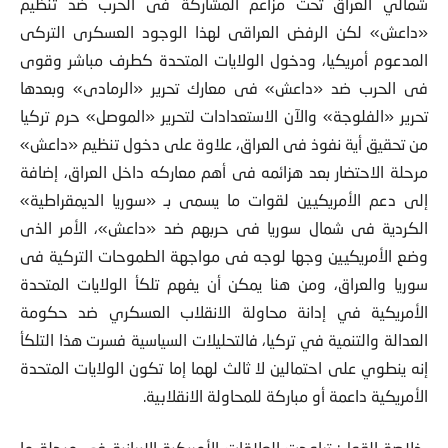
شمالي العراق تحت مزاعم المشاركة فى الحرب ضد تنظيم
«داعش» لكن الرفض العراقى لهذا الوجود العسكرى التركى
المدعوم أمريكيا، ودخول الولايات المتحدة كطرف مباشر وقوى
فى الحرب ضد «داعش» فى معارك تحرير «الرمادى» وبعدها
تحرير «الفلوجة» والآن الاستعدادات لتحرير «الموصل» حرم تركيا
من تحقيق أية نفوذ فى العراق، علاوة على دخول تنظيم «داعش»
مرحلة الاحتضار بعد هزائمه فى أهم معاركه داخل العراق، إضافة
إلى دعم الأمريكيين لقوات ما يسمى بـ «سوريا الديمقراطية»
الكردية فى شمال سوريا فى حربهم ضد «داعش»، الأمر الذى
وضع الأمريكيين وجها لوجه فى مواجهة الطموحات التركية فى
سوريا والعراق، ومن هنا يمكن أن يفهم تلكأ الولايات المتحدة
الأمريكية في إدانة محاولة الانقلاب العسكري ضد حكومة
العدالة والتنمية في تركيا، فالتحليلات السياسية فسرت هذا التلكأ
إنه ينطوي على احتمالين لا ثالث لهما إما تكون الولايات المتحدة
الأمريكية داعمة أو مباركة للمحاولة الانقلابية.
خلاصة القول: تراوحت العلاقات الأمريكية الإيرانية في مرحلة ما