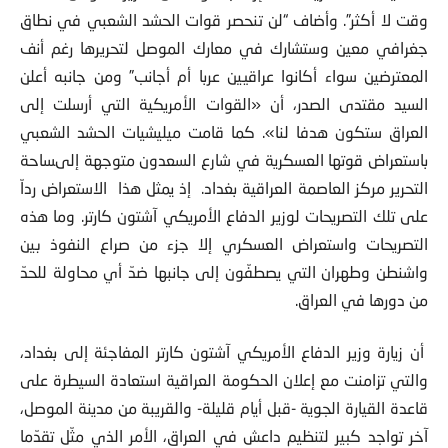
وقت لا أكثر”. وأضاف “لن تنحصر قوات الحشد الشعبي في نطاق
جغرافي معين وستشارك في معارك الموصل لتحريرها رغم أنف
المعترضين سواء أكانوا عراقيين عربا أم أجانب” ومن جانبه أعلن
السيد مقتدى الصدر، أن «القوات الأمريكية التي أرسلت إلى
العراق ستكون هدفا لنا». كما قامت ميليشيات الحشد الشعبي
باستعراض قوتها العسكرية في شارع السعدون متوجهة إلىساحة
التحرير مركز العاصمة العراقية بغداد. إذ يمثل هذا الاستعراض رداّ
على تلك التصريحات لوزير الدفاع الأمريكي آشتون كارتر. وما هذه
التصريحات واستعراض العسكري إلا جزء من صراع النفوذ بين
واشنطن وطهران التي يصطفّون إلى جانبها ضدّ أي محاولة للحدّ
من دورها في العراق.
أن زيارة وزير الدفاع الأمريكي آشتون كارتر المفاجئة إلى بغداد،
والتي تزامنت مع إعلان الحكومة العراقية استعادة السيطرة على
قاعدة القيارة الجوية -قبل أيام قليلة- والقريبة من مدينة الموصل،
آخر تواجد كبير لتنظيم داعش في العراق، الأمر الذي مثّل تقدّما