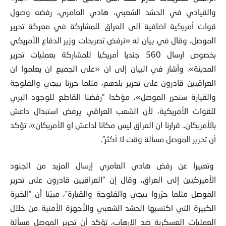
والقيادي في الحشد الشعبي، هادي العامري، رفضه وصول
قوات أمريكية اضافية إلى العراق للمشاركة في معركة تحرير
الموصل. وقال في بيان له «نرفض تصريحات وزير الدفاع الأمريكي
بخصوص ارسال 560 جنديا أمريكيا للمشاركة بعمليات تحرير
المدينة». وأشار في البيان إلى ان «على الجميع ان يعلموا ان
العراقيين قادرون على تحرير بلدهم، مثلما حررنا بيجي والفلوجة
والقيارة سنحرر الموصل»، مؤكدا “رفضنا القاطع للوجود البري
للقوات الأمريكية، لأن الشعب العراقي يرفض استبدال داعش
بالأمريكان.. قرارنا ان العراق ليس مكانا لداعش او الأمريكان»، تؤكد
أن تحرير الموصل مسألة وقت لا أكثر”.
وتعبيرا عن رفض هادي العامري إرسال المزيد من الجنود
الأميركيين إلى العراق، وقال إن “العراقيين قادرون على تحرير
الموصل مثلما حرّروا بيجي والفلوجة والقيارة”، مبيّنا أن “الخبرة
الكبيرة التي اكتسبها الحشد الشعبي والأجهزة الأمنية من خلال
العمليات العسكرية ضد الإرهاب، تؤكد أن تحرير الموصل مسألة