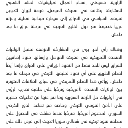
الزاوية، فسيعني إفساح المجال لميليشيات الحشد الشعبي
للمشاركة بكثافة في معركة الموصل، فرصة لإيران لتحويل
نفوذها السياسي في العراق إلى سيطرة ميدانية فعلية. وعزله
عربياً خصوصاً مع دول الخليج العربية في مرحلة عراق ما بعد
داعش.
وهناك رآي آخر، يرى في المشاركة المزمعة منقبل الولايات
المتحدة الأمريكية في معركة الموصل وإرسالها حنود إضافيين
للعراق ليس للحد فقط من النفوذ الإيراني على العراق وإنما أيضاً
لقطع الطريق على أي نفوذ لحليفها التركي في مرحلة ما بعد
داعش، ويأتي هذا القطع الأمريكي في سياق العلاقات المتوترة
بين الولايات المتحدة الأمريكية وتركيا على خلفية تضارب الرؤى
في أولويات حل الأزمة السورية وما نتج عنها من تداعيات خطيرة
على الأمن القومي التركي وخاصة مع تصاعد الدور الكردي
السوري المدعوم أمريكيا، فتركيا عندما فشلت فى الحصول على
منطقة نفوذ تركية فى شمالي سوريا اتجهت إلى فرض ذلك على