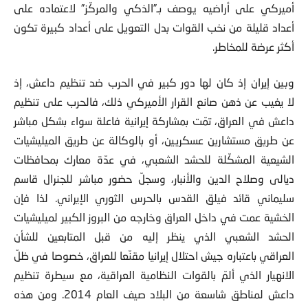
أميركي على أراضيه يوصف بـ”الذكي والمركّز” لاعتماده على
أعداد قليلة من نخب القوات بدل التعويل على أعداد كبيرة تكون
أكثر عرضة للمخاطر.
وبين إيران إذ كان لها دور كبير في الحرب ضد تنظيم داعش، إذ
لا يغيب عن ذهن صانع القرار الأميركي ذلك، فالحرب على تنظيم
داعش في العراق، تمّت بمشاركة إيرانية فاعلة سواء بشكل مباشر
عن طريق مستشارين عسكريين، أو بالوكالة عن طريق الميليشيات
الشيعية المشكّلة للحشد الشعبي، في عدّة معارك بمحافظات
ديالى وصلاح الدين والأنبار، وسجلّ حضور مباشر للجنرال قاسم
سليماني قائد فيلق القدس بالحرس الثوري الإيراني. لذا فإن
الخشية عمت في داخل العراق وخارجه من البروز الكبير لميليشيات
الحشد الشعبي الذي ينظر إليه من قبل المتابعين للشأن
العراقي باعتباره جيش احتلال إيرانيا مقنّعا للعراق، خصوصا في ظلّ
الانهيار الذي ألمّ بالقوات النظامية العراقية، مع سيطرة تنظيم
داعش لمناطق شاسعة من البلاد صيف العام 2014. ومن هذه