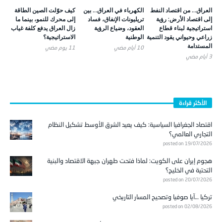
العراق… من اقتصاد النفط
الكهرباء في العراق… بين
كيف حوّلت الصين الطاقة
إلى اقتصاد الأرض: رؤية
تريليونات الإنفاق، فساد
إلى محرك للنمو، بينما ما
استراتيجية لبناء قطاع
العقود، وضياع الرؤية
زال العراق يدفع كلفة غياب
زراعي وحيواني يقود التنمية
الوطنية
الاستراتيجية؟
المستدامة
10 أيام ‎مضي
11 يوم ‎مضي
3 أيام ‎مضي
الأكثر قراءة
اقتصاد الجغرافيا السياسية: كيف يعيد الشرق الأوسط تشكيل النظام
التجاري العالمي؟
posted on 19/07/2026
هجوم إيران على الكويت: لماذا فتحت طهران جبهة الاقتصاد والبنية
التحتية في الخليج؟
posted on 20/07/2026
تركيا …آيا صوفيا وتصحيح المسار التاريخي
posted on 02/08/2026