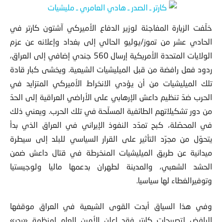
خلّفت الزيارة المفاجئة لوزير الدفاع الأميركي آشتون كارتر في
الحادي عشر من تموز/يوليو الحالي إلى بغداد وإعلانه عن
عزم
الولايات المتحدة الأمريكية إرسال 560 جندي إضافي إلى العراق،
ردود فعل رافضة من قبل الميليشيات الشيعية. ويخشى كبار قادة
تلك الميليشيات من أن يؤدي الانخراط الأميركي المتزايد في
الحرب ضدّ تنظيم داعش الإرهابي على الأراضي العراقية إلى الحدّ
من دور تشكيلاتهم الطائفية المسلّحة في تلك الحرب. ويعني ذلك
في المحصّلة، كبح تمدّد النفوذ الإيراني في العراق الذي بدأ
يتحوّل من مجرّد التأثير على القرار السياسي للبلد إلى سيطرة
ميدانية عن طريق الميليشيات المنخرطة في قتال داعش ضمن
الحشد الشعبي، والمدينة لطهران بدعمها ماليا ولوجيستيا
وتوفيرالغطاء لها سياسيا.
وفي هذا السياق أبدت القوى الشيعية في العراق موقفها
الرافض لتصريحات كارتر فقد اعلن الأمين العام لمنظمة «بدر»