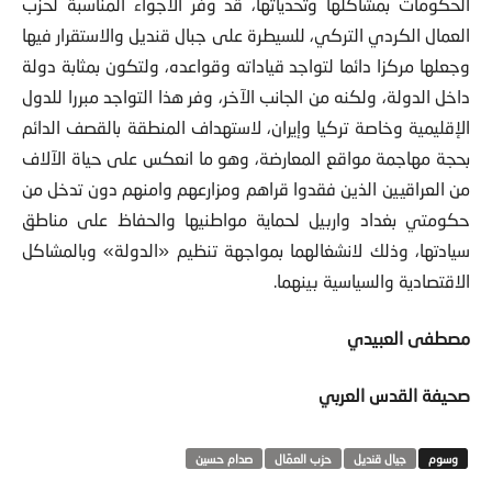
الحكومات بمشاكلها وتحدياتها، قد وفر الاجواء المناسبة لحزب
العمال الكردي التركي، للسيطرة على جبال قنديل والاستقرار فيها
وجعلها مركزا دائما لتواجد قياداته وقواعده، ولتكون بمثابة دولة
داخل الدولة، ولكنه من الجانب الآخر، وفر هذا التواجد مبررا للدول
الإقليمية وخاصة تركيا وإيران، لاستهداف المنطقة بالقصف الدائم
بحجة مهاجمة مواقع المعارضة، وهو ما انعكس على حياة الآلاف
من العراقيين الذين فقدوا قراهم ومزارعهم وامنهم دون تدخل من
حكومتي بغداد واربيل لحماية مواطنيها والحفاظ على مناطق
سيادتها، وذلك لانشغالهما بمواجهة تنظيم «الدولة» وبالمشاكل
الاقتصادية والسياسية بينهما.
مصطفى العبيدي
صحيفة القدس العربي
جيال قنديل
حزب العمّال
صدام حسين