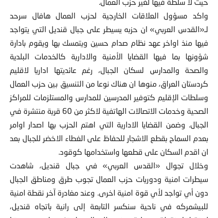
حيث لا سلطة فيها لغير حزب العمال.
واكد مسؤول العلاقات الخارجية لحزب العمال هافال سرحد
لـ«القدس العربي» ان حزبه يسيطر على جبال قنديل التي يتواجد
فيها منذ اواخر عهد نظام صدام حسين ويتمسك بها ويقوم بادارة
شؤونها بما فيها القضايا الأمنية والادارية كالخدمات البلدية
والصحة والمدارس لسكان الجبال، رغم عائديتها اداريا لاقليم
كردستان العراق، منوها ان هناك نوعا من التنسيق بين حزب العمال
وسلطات الإقليم كتوفير المدرسين للمدارس والمستلزمات للمراكز
الصحية وخدمات الاتصالات الهاتفية لاكثر من 60 قرية منتشرة في
الجبال. وضمن القضايا الادارية التي اهتم الحزب بها اصدار اوامر
بعدم السماح بقطع الاشجار للحفاظ على الغطاء الاخضر للجبال بعد
ان اقدم السكان على قطعها واستخدامها كوقود.
وخلال تجوال «القدس العربي» في جبال قنديل، شاهدت
سيطرات امنية ودوريات حزب العمال تجوب طرق ومناطق الجبال
دون أي تواجد لأي قوة امنية اخرى. وعند مغادرة آخر نقطة امنية
للبيشمركه في ناحية سنكسر التابعة إلى رانية باتجاه قنديل،