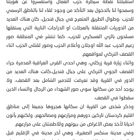
استقبلتنا نقطة سيطرة حزب العمال واستفسروا عن هويتنا
وسمحوا لنا بالدخول بعد التأكد من وجود لقاء لنا بالناطق الرسمي
للحزب ،وطوال الطريق المتعرج في جبال قنديل، كان هناك العديد
من الدوريات المتنقلة بالعجلات او الدراجات النارية التي يستقلها
مسلحون بالزي العسكري للحزب، كما تنتشر في المنطقة صور
زعيم الحزب عبد الله اوجلان وأعلام الحزب وصور لقتلى الحزب اثناء
القصف التركي لمواقعهم.
واثناء زيارة قرية زركلي، وهي احدى القرى العراقية المدمرة جراء
القصف الجوي التركي على جبال قنديل،كانت هناك العديد من
الدور في القرية وقد تعرضت للتدمير الشامل بعد القصف، ولا
يوجد أحد من سكانها سوى صور الشهداء من الرجال والنساء الذين
سقطوا في القصف.
وذكر شخص من القرية ان سكانها هجروها جميعا إلى مناطق
اقليم كردستان تاركين دورهم ومزارعهم ومصالحهم، ولكنهم يأتون
احيانا لأخذ بعض الاغراض من بيوتهم وللاطمئنان على مزارعهم.
وفي مدينة سنكسر الصغيرة، وهي آخر مدينة في الإقليم قبل