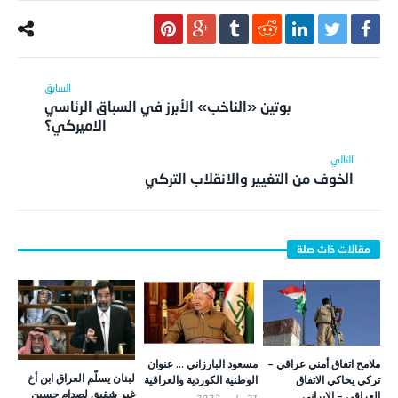
بوتين «الناخب» الأبرز في السباق الرئاسي
الاميركي؟
الخوف من التغيير والانقلاب التركي
ملامح اتفاق أمني عراقي –
مسعود البارزاني … عنوان
لبنان يسلّم العراق ابن أخ
تركي يحاكي الاتفاق
الوطنية الكوردية والعراقية
غير شقيق لصدام حسين
العراقي – الإيراني