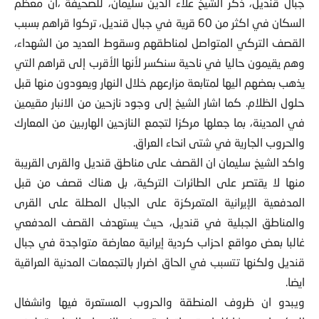
جبال قنديل، ذكر الشيخ علاء الدين سليمان، للصحيفة ،ان معظم
السكان في اكثر من 60 قرية في جبال قنديل، تركوا قراهم بسبب
القصف التركي المتواصل لمناطقهم وسقوط العديد من الشهداء،
وهم يقيمون حاليا في ناحية سنكسر لأنها الأقرب إلى قراهم التي
يذهب بعضهم اليها لمتابعة مزارعهم خلال النهار ويعودون منها قبل
حلول الظلام. كما اشار الشيخ إلى وجود نازحين من الانبار مقيمين
في المدينة، بما جعلها مركزا لتجمع النازحين الهاربين من المعارك
والحروب الجارية في شتى انحاء العراق.
واكد الشيخ سليمان ان القصف على مناطق قنديل والقرى القريبة
منها لا يقتصر على الطائرات التركية، بل هناك قصف من قبل
المدفعية الإيرانية المتمركزة على الجبال المطلة على القرى
والمناطق الجبلية في قنديل، حيث يستهدف القصف المدفعي
غالبا بعض مواقع احزاب كردية إيرانية معارضة متواجدة في جبال
قنديل ولكنها تتسبب في الحاق اضرار بالتجمعات المدنية العراقية
ايضا.
ويبدو ان ظروف المنطقة والحروب المستعرة فيها وانشغال