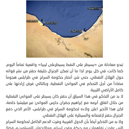
تبدو معادلة من «يسيطر على النفط يسيطرعلى ليبيا» واقعية تماماً اليوم،
كما كانت في كل يوم. لذا ما أن تمكن الجنرال خليفة حفتر من نشر قواته
حول الهلال النفطي، حتى شن أنصار حكومة السراج في طرابلس هجوماً
مضاداً من أجل التحكم في الموانئ النفطية، وبالتالي فرض إرادتها على
كامل الأراضي الليبية.
لا بد من التذكير في هذا السياق أن حفتر كان يسيطر على الموانئ النفطية
من خلال اتفاق أبرمه مع إبراهيم جضران حارس الموانئ عبر ميليشيا خاصة،
لكن هذا الأخير اعلن ولاءه لحكومة السراج في طرابلس، الأمر الذي دفع
الجنرال حفتر لإقصائه والسيطرة على الهلال النفطي.
ولا بد من التذكير أيضاً بأن الدول الغربية وفرت الدعم الكامل لحكومة السراج
التي عقدت تفاهمات مع حركة «فجر ليبيا»، و«الإخوان المسلمين»، فضلاَ