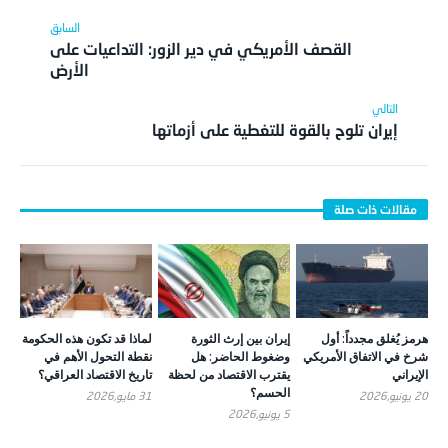
القصف الأمريكي في دير الزور: التداعيات على
الأرض
إيران تلوح بالقوة للتغطية على أزماتها
هرمز يُغلق مجدداً: أول
إيران بين إرث الثورة
لماذا قد تكون هذه الحكومة
شرخ في الاتفاق الأمريكي
وضغوط الحاضر: هل
نقطة التحول الأهم في
الإيراني
يقترب الاقتصاد من لحظة
تاريخ الاقتصاد العراقي؟
الحسم؟
20 يونيو,2026
31 مايو,2026
5 يونيو,2026