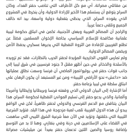
عن مقاتلي مصراتة، أي مع كل الأطراف التي تناصب حفتر العداء. وكان
السراج يتوقع أن يستسلم هذا الأخير للإرادة الدولية، وأن ينخرط في المشروع
الذي يقوده السراج، الذي يحظى بتغطية دولية واسعة، بيد انه خالف
الجميع وتلقى دعماً عربياً.
والراجح أن المصالح العربية وبعض الأجنبية، تكمن في انبثاق حكومة ليبية
علمانية مكافحة للإسلام السياسي، بخاصة الإخوان المسلمين. فضلاً عن
تطلع الغربيين للإفادة من الثروة النفطية التي يديرها عسكري يحفظ الأمن
ويضمن المصالح الدولية.
ولم تمارس القوى الخارجية المؤيدة لحفتر الحرب بالنظارات، فقد تم تزويده
بالأسلحة والذخائر. في حين أظهر مقتل 3 جنود فرنسيين في شرق ليبيا إلى
جانب قوات حفتر في يوليو/تموز الماضي أن فرنسا وسعت نطاق عملياتها
ضد «داعش» نحو الأراضي الليبية» ومن غير المستبعد أن يكون الرهان على
انبثاق سلطة في ليبيا بزعامة حفتر.
أما الإشارة إلى البيان الدولي الذي وقعته فرنسا وبريطانيا وإيطاليا وأمريكا
وألمانيا، والذي يدعو حفتر إلى تسليم الموانئ النفطية لحكومة السراج، هذا
البيان يتناقض مع الدعم الفرنسي والدولي لحفتر ظاهرياً، لكن في الواقع
يبدو أن هذه الدول الغربية تلعب لعبة مزدوجة في هذا البلد، فتؤيد الشرعية
الليبية التي خلقتها، وتؤيد في الآن معاً شرعية الشرق الليبي التي ساهمت
في القضاء على الإسلاميين في درنة وفي بنغازي. وهنا لا بد من التوسع
بإضافة روسيا والصين اللتين تدعمان حفتر بعيداً عن ميليشيات مصراتة