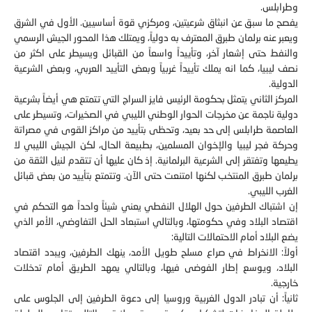
وطرابلس.
يفصح ما سبق عن انبثاق شرعيتين، ومركزي قوة أساسيين. الأول في الشرق
ويعبر عنه برلمان طبرق المعترف به دولياً، ويمتلك هذا المحور الجيش الرسمي
والنفط حتى إشعار آخر، وتأييداً واسعاً من القبائل ويسيطر على اكثر من
نصف ليبيا، كما انه يملك تأييداً غربياً وبعض التأييد العربي، وبعض الشرعية
الدولية.
المركز الثاني يتمثل بحكومة الرئيس فايز السراج التي تتمتع هي أيضاً بشرعية
دولية ناجمة عن مخرجات الحوار الوطني الليبي في الصخيرات، وتسيطر على
العاصمة طرابلس إلى حد بعيد، وتحظى بتأييد من مراكز القوى في مصراتة
وحركة فجر ليبيا والإخوان المسلمين، بطبيعة الحال، لكن الجيش الليبي لا
يطيعها وتفتقر إلى الشرعية البرلمانية. إذ كان عليها أن تتقدم لنيل الثقة من
برلمان طبرق المنتخب لكنها امتنعت حتى الآن. وتتمتع بتأييد من بعض قبائل
الغرب الليبي.
إن اشتباك الطرفين حول الهلال النفطي يعني شيئاً واحداً هو التحكم في
اقتصاد البلاد وفي حكومتها، وبالتالي استبعاد الحل التفاوضي، الأمر الذي
يضع البلاد أمام الاحتمالات التالية:
أولاً: الانخراط في صراع مسلح طويل الأمد، ينهك الطرفين، ويبدد اقتصاد
البلاد، ويوسع إطار الفوضى فيها، وبالتالي يمهد الطريق أمام تدخلات
خارجية.
ثانياً: أن تبادر الدول الغربية وروسيا إلى دعوة الطرفين إلى الجلوس على