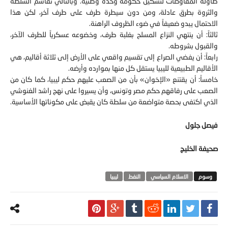
طاولة المفاوضات لتشكيل حكومة وحدة وطنية. وبالتالي تقاسم السلطة
والثروة بطرق عادلة، ومن دون سيطرة طرف على طرف آخر، لكن هذا
الاحتمال يبدو ضعيفاً في ضوء الظروف الراهنة.
ثالثاً: أن ينتهي النزاع المسلح بغلبة طرف، وخضوعه عسكرياً للطرف الآخر،
والقبول بشروطه.
رابعاً: أن يفضي الصراع إلى تقسيم واقعي على الأرض إلى ثلاثة أقاليم، هي
الأقاليم الطبيعية لليبيا يستقل كل منها بموارده وأرضه.
خامساً: أن يقتنع «الإخوان» بأن من الصعب عليهم حكم ليبيا، كما كان من
الصعب على رفاقهم حكم مصر وتونس، وأن يسيروا على نهج راشد الغنوشي
الذي اكتفى بحصة متواضعة من سلطة كان يقبض على مكوناتها الأساسية.
فيصل جلول
صحيفة الخليج
الاسلام السياسي
النفط
ليبيا