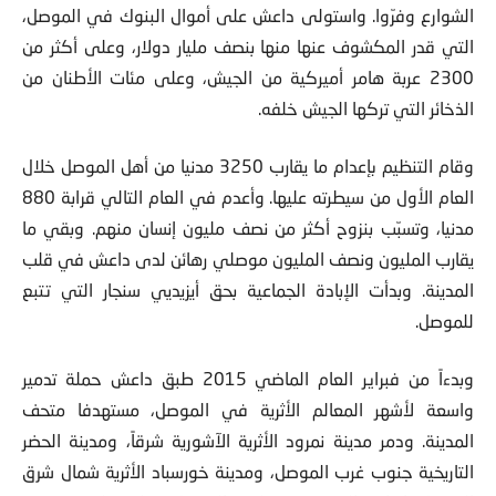
الشوارع وفرّوا. واستولى داعش على أموال البنوك في الموصل،
التي قدر المكشوف عنها منها بنصف مليار دولار، وعلى أكثر من
2300 عربة هامر أميركية من الجيش، وعلى مئات الأطنان من
الذخائر التي تركها الجيش خلفه.
وقام التنظيم بإعدام ما يقارب 3250 مدنيا من أهل الموصل خلال
العام الأول من سيطرته عليها. وأعدم في العام التالي قرابة 880
مدنيا، وتسبّب بنزوح أكثر من نصف مليون إنسان منهم. وبقي ما
يقارب المليون ونصف المليون موصلي رهائن لدى داعش في قلب
المدينة. وبدأت الإبادة الجماعية بحق أيزيديي سنجار التي تتبع
للموصل.
وبدءاً من فبراير العام الماضي 2015 طبق داعش حملة تدمير
واسعة لأشهر المعالم الأثرية في الموصل، مستهدفا متحف
المدينة. ودمر مدينة نمرود الأثرية الآشورية شرقاً، ومدينة الحضر
التاريخية جنوب غرب الموصل، ومدينة خورسباد الأثرية شمال شرق