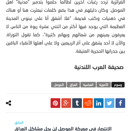
الغرائزية تردد رغبات آخرين لطالما حلموا بتدمير “مدنية” أهل
الموصل. وكان دليلهم في هذا بضع كلمات تبعثرت هنا أو هناك
في ذهنيات وكتب قديمة، “فلا أشفق أنا على نينوى المدينة
العظيمة التي يوجد فيها أكثر من اثنتي عشرة ربوة من الناس لا
يعرفون يمينهم من شمالهم وبهائم كثيرة”، كما تقول التوراة.
والآن لا أحد يشفق على أمّ الربيعين ولا على أهلها الأنقياء الباقين
بين جدرانها الحجرية العتيقة.
صحيفة العرب اللندنية
الأموية
العباسية
العراق
الموصل
الانتصار في معركة الموصل لن يحل مشاكل العراق