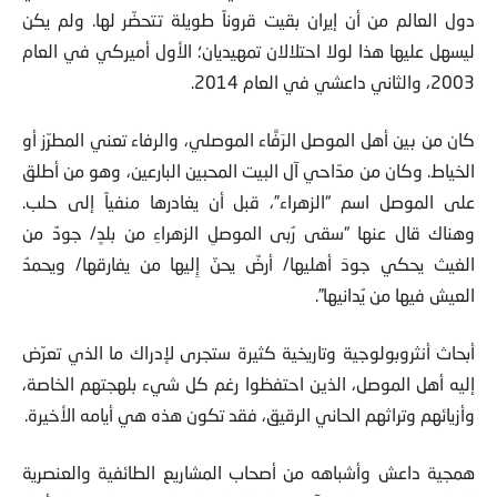
دول العالم من أن إيران بقيت قروناً طويلة تتحضّر لها. ولم يكن
ليسهل عليها هذا لولا احتلالان تمهيديان؛ الأول أميركي في العام
2003، والثاني داعشي في العام 2014.
كان من بين أهل الموصل الرَفَّاء الموصلي، والرفاء تعني المطرّز أو
الخياط. وكان من مدّاحي آل البيت المحبين البارعين، وهو من أطلق
على الموصل اسم “الزهراء”، قبل أن يغادرها منفياً إلى حلب.
وهناك قال عنها “سقى رُبى الموصلِ الزهراءِ من بلدٍ/ جودٌ من
الغيث يحكي جودَ أهليها/ أرضٌ يحنّ إِليها من يفارقها/ ويحمدُ
العيش فيها من يُدانيها”.
أبحاث أنثروبولوجية وتاريخية كثيرة ستجرى لإدراك ما الذي تعرّض
إليه أهل الموصل، الذين احتفظوا رغم كل شيء بلهجتهم الخاصة،
وأزيائهم وتراثهم الحاني الرقيق، فقد تكون هذه هي أيامه الأخيرة.
همجية داعش وأشباهه من أصحاب المشاريع الطائفية والعنصرية