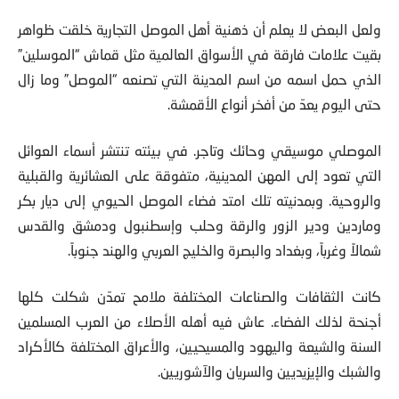
ولعل البعض لا يعلم أن ذهنية أهل الموصل التجارية خلقت ظواهر
بقيت علامات فارقة في الأسواق العالمية مثل قماش “الموسلين”
الذي حمل اسمه من اسم المدينة التي تصنعه “الموصل” وما زال
حتى اليوم يعدّ من أفخر أنواع الأقمشة.
الموصلي موسيقي وحائك وتاجر. في بيئته تنتشر أسماء العوائل
التي تعود إلى المهن المدينية، متفوقة على العشائرية والقبلية
والروحية. وبمدنيته تلك امتد فضاء الموصل الحيوي إلى ديار بكر
وماردين ودير الزور والرقة وحلب وإسطنبول ودمشق والقدس
شمالاً وغرباً، وبغداد والبصرة والخليج العربي والهند جنوباً.
كانت الثقافات والصناعات المختلفة ملامح تمدّن شكلت كلها
أجنحة لذلك الفضاء. عاش فيه أهله الأصلاء من العرب المسلمين
السنة والشيعة واليهود والمسيحيين، والأعراق المختلفة كالأكراد
والشبك والإيزيديين والسريان والآشوريين.