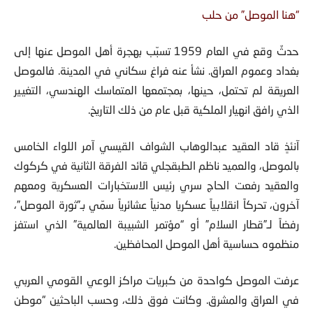
“هنا الموصل” من حلب
حدثٌ وقع في العام 1959 تسبّب بهجرة أهل الموصل عنها إلى
بغداد وعموم العراق. نشأ عنه فراغ سكاني في المدينة. فالموصل
العريقة لم تحتمل، حينها، بمجتمعها المتماسك الهندسي، التغيير
الذي رافق انهيار الملكية قبل عام من ذلك التاريخ.
آنئذٍ قاد العقيد عبدالوهاب الشواف القيسي آمر اللواء الخامس
بالموصل، والعميد ناظم الطبقجلي قائد الفرقة الثانية في كركوك
والعقيد رفعت الحاج سري رئيس الاستخبارات العسكرية ومعهم
آخرون، تحركاً انقلابياً عسكريا مدنياً عشائرياً سمّي بـ”ثورة الموصل”،
رفضاً لـ”قطار السلام” أو “مؤتمر الشبيبة العالمية” الذي استفز
منظموه حساسية أهل الموصل المحافظين.
عرفت الموصل كواحدة من كبريات مراكز الوعي القومي العربي
في العراق والمشرق. وكانت فوق ذلك، وحسب الباحثين “موطن