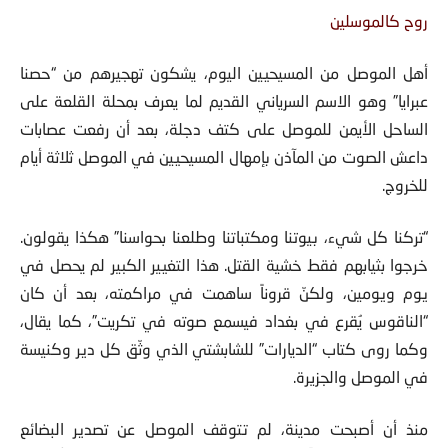
روح كالموسلين
أهل الموصل من المسيحيين اليوم، يشكون تهجيرهم من “حصنا
عبرايا” وهو الاسم السرياني القديم لما يعرف بمحلة القلعة على
الساحل الأيمن للموصل على كتف دجلة، بعد أن رفعت عصابات
داعش الصوت من المآذن بإمهال المسيحيين في الموصل ثلاثة أيام
للخروج.
“تركنا كل شيء، بيوتنا ومكتباتنا وطلعنا بحواسنا” هكذا يقولون.
خرجوا بثيابهم فقط خشية القتل. هذا التغيير الكبير لم يحصل في
يوم ويومين، ولكنّ قروناً ساهمت في مراكمته، بعد أن كان
“الناقوس يُقرع في بغداد فيسمع صوته في تكريت”، كما يقال،
وكما روى كتاب “الديارات” للشابشتي الذي وثّق كل دير وكنيسة
في الموصل والجزيرة.
منذ أن أصبحت مدينة، لم تتوقف الموصل عن تصدير البضائع