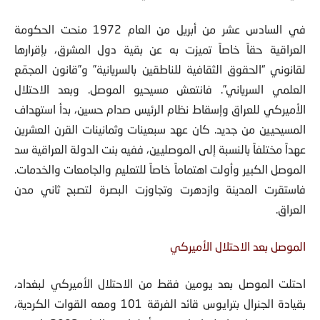
في السادس عشر من أبريل من العام 1972 منحت الحكومة
العراقية حقاً خاصاً تميزت به عن بقية دول المشرق، بإقرارها
لقانوني “الحقوق الثقافية للناطقين بالسريانية” و”قانون المجمّع
العلمي السرياني”. فانتعش مسيحيو الموصل. وبعد الاحتلال
الأميركي للعراق وإسقاط نظام الرئيس صدام حسين، بدأ استهداف
المسيحيين من جديد. كان عهد سبعينات وثمانينات القرن العشرين
عهداً مختلفاً بالنسبة إلى الموصليين، ففيه بنت الدولة العراقية سد
الموصل الكبير وأولت اهتماماً خاصاً للتعليم والجامعات والخدمات.
فاستقرت المدينة وازدهرت وتجاوزت البصرة لتصبح ثاني مدن
العراق.
الموصل بعد الاحتلال الأميركي
احتلت الموصل بعد يومين فقط من الاحتلال الأميركي لبغداد،
بقيادة الجنرال بترايوس قائد الفرقة 101 ومعه القوات الكردية،