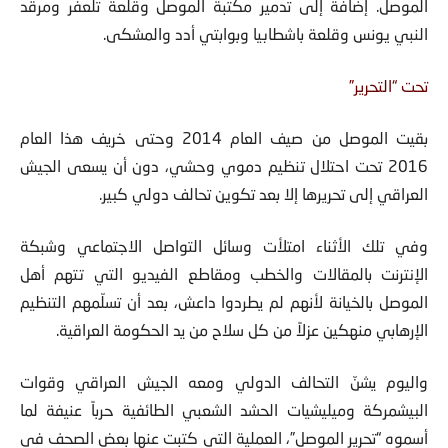
الموصل. إضافة إلى تدمير مكتبة الموصل وقلعة تلعفر ومرقد
النبي يونس وقلعة باشطابيا وبوابتي أدد والمشكى.
تحت “التحرير”
بقيت الموصل من صيف العام 2014 وحتى خريف هذا العام
2016 تحت احتلال تنظيم دموي وحشي، دون أن يسعى الجيش
العراقي إلى تحريرها إلا بعد تكوين تحالف دولي كبير.
وفي تلك الأثناء امتلأت وسائل التواصل الاجتماعي وشبكة
الإنترنت بالمقالات والخطب ومقاطع الفيديو التي تتهم أهل
الموصل بالخيانة لأنهم لم يطردوا داعش، بعد أن تسلّمهم التنظيم
الإرهابي منهكين عزلاً من كل سلاح من يد الحكومة العراقية.
واليوم يشنّ التحالف الدولي ومعه الجيش العراقي وقوات
البيشمركة وميليشيات الحشد الشعبي الطائفية حرباً عنيفة لما
أسموه “تحرير الموصل”، العملية التي كتبت عنها بعض الصحف في