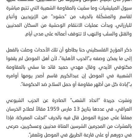
سيول الميليشيات وما سمّيت بالمقاومة الشعبية التي تتبع مباشرة
لقاسم والمشكّلة بالحرف من “حشود” من الإيزيديين وأتباع
للبارزاني. وبدأت عمليات الانتقام الوحشية من السكان المدنيين
والقتل والسلب والنهب لا تتوقف أعماله على مدى أيام.
ذكر المؤرخ الفلسطيني حنا بطاطو أن تلك الأحداث وصلت بالفعل
إلى ما يمكن وصفه بـ”الحرب الأهلية”، لأن أهل الموصل لم يقفوا
مكتوفي الأيدي. وقال مهدي حميد قائد ما سمّي بالمقاومة
الشعبية في الموصل إن عبدالكريم قاسم أصدر يومها أوامره
بـ”إبادة كل من أظهر مقاومة أو حمل السلاح ضد الحكومة”.
ونشرت جريدة “اتحاد الشعب” الصادرة عن الحزب الشيوعي
العراقي، في عددها بتاريخ 13 مارس 1959 مقالاً لصلاح الخرسان
معلقاً على مجزرة الموصل قال فيه بالحرف “انجلت المعركة. فإذا
بالعشرات من المجرمين الشرسين العتاة مدنيين وعسكريين، صرعى
في دورهم أو على قارعة الطريق في الموصل وتلعفر”.