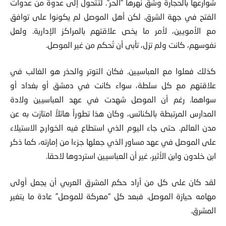
شوارعها بالحجارة وشق نهرها “الحر”. لتتحول إلى عدوة من عدوات
الفتح في جهة الشرق. لكن أهل الموصل لم يكونوا على توافق
مع الأمويين، لأمر ما يخص علاقتهم بالمراكز الإدارية. ولعل
نفوسهم، كانت ولم تزل، تأبى أن تُحكم من غير الموصل.
كذلك فعلوا مع العباسيين. فكان التوتر والحذر هو الغالب في
علاقتهم مع كل سلطة، سواء كانت في دمشق أو بغداد أو
سواهما. رغم أن الموصل شهدت في عهد العباسيين ولادة
المدارس المرتبطة بالكنائس، وكان هذا تطوراً هائلاً امتازت به عن
مدن العالم. حتى جاء اليوم الذي استطاع فيه الخوارج الاستيلاء
على الموصل في عهد مساور الذي جعلها جزءا من إمارته، كما ذكر
ابن خلدون وابن الأثير، غير أن العباسيين استردوها لاحقا.
لقد كان على كل من أراد حكم المشرق العربي أن يجعل أولى
مهامه حيازة الموصل. فبعد كل “معركة للموصل” عادة ما يتغير
المشرق.