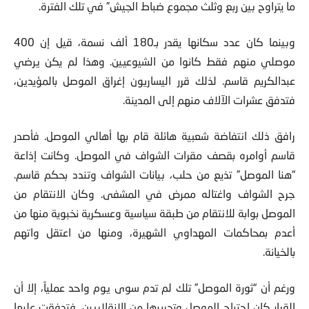
ما يتراوح بين ربع وثلث مجموع ضباط الجيش” في تلك الفترة.
وبينما كان عدد سكانها يقدر بـ180 ألف نسمة، قيل إن 400
موصلي منهم فقط كانوا من الشيوعيين. وهذا لم يكن يرضي
عبدالكريم قاسم. لذلك قرر اليساريون إغراق الموصل بالمؤيدين،
فتدفق عشرات الآلاف منهم إلى المدينة.
رافق ذلك انتفاضة شعبية هائلة قام بها أهالي الموصل. فأصدر
قاسم أوامره بقصف مقرات الشواف في الموصل. وكانت إذاعة
“هنا الموصل” تذيع من حلب، بيانات الشواف وتندد بحكم قاسم.
جرح الشواف واغتاله ممرض في المشفى. وكان الانتقام من
الموصل بوابة للانتقام من طبقة سياسية وعسكرية نخبوية منها من
أعدم بمحاكمات المهداوي الشهيرة، ومنها من اعتقل واتهم
بالخيانة.
ورغم أن “ثورة الموصل” تلك لم تدم سوى يوم واحد عملياً، إلا أن
القرار كان اجتياح الموصل وتحريرها من الانقلابيين. فتدفقت عليها