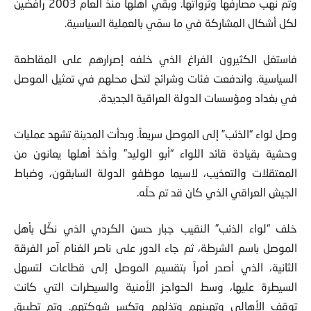
وتم نهب مصارفها وثرواتها. وبقي أهلها منذ العام 2003 رافضين
لكل أشكال المشاركة في ما سمّي بالعملية السياسية.
فاستغل الكثيرون الفراغ الذي خلفه إصرارهم على المقاطعة
السياسية. واندفعت فئات وشرائح لتحل محلهم في تمثيل الموصل
في بغداد ومؤسسات الدولة العراقية الجديدة.
وصل لواء “الذئب” إلى الموصل سريعاً. وبدأت المدينة تشهد عمليات
وحشية بقيادة قائد اللواء “أبو الوليد” وأخذ أهلها يعانون من
المعتقلات والتعذيب، لاسيما موظفو الدولة السابقون، وضباط
الجيش العراقي الذي كان قد تم حلّه.
خلف “لواء الذئب” النقيب جبار حسن الكردي الذي نكّل بأهل
الموصل باسم الشرطة، ثم جاء الدور على ناصر الغنام آمر الفرقة
الثانية، الذي أصدر أمراً بتقسيم الموصل إلى قطاعات لتسهل
السيطرة عليها، وسط الحواجز الأمنية والسيطرات التي كانت
توقف الأهالي وتهينهم وتذلهم وتكسر شوكتهم. وتم تطبيق