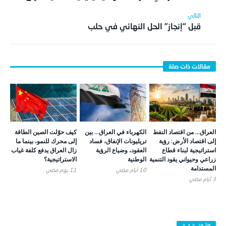
قبل “إنجاز” الحل النهائي في حلب
العراق… من اقتصاد النفط
الكهرباء في العراق… بين
كيف حوّلت الصين الطاقة
إلى اقتصاد الأرض: رؤية
تريليونات الإنفاق، فساد
إلى محرك للنمو، بينما ما
استراتيجية لبناء قطاع
العقود، وضياع الرؤية
زال العراق يدفع كلفة غياب
زراعي وحيواني يقود التنمية
الوطنية
الاستراتيجية؟
المستدامة
10 أيام ‎مضي
11 يوم ‎مضي
3 أيام ‎مضي