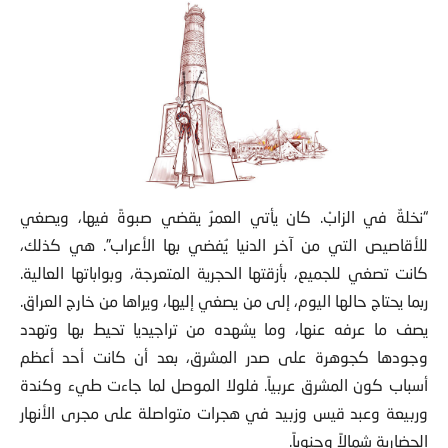
“نخلةٌ في الزابْ. كان يأتي العمرُ يقضي صبوةً فيها، ويصغي
للأقاصيص التي من آخر الدنيا يُفضي بها الأعراب”. هي كذلك،
كانت تصغي للجميع، بأزقتها الحجرية المتعرجة، وبواباتها العالية.
ربما يحتاج حالها اليوم، إلى من يصغي إليها، ويراها من خارج العراق.
يصف ما عرفه عنها، وما يشهده من تراجيديا تحيط بها وتهدد
وجودها كجوهرة على صدر المشرق، بعد أن كانت أحد أعظم
أسباب كون المشرق عربياً. فلولا الموصل لما جاءت طيء وكندة
وربيعة وعبد قيس وزبيد في هجرات متواصلة على مجرى الأنهار
الحضارية شمالاً وجنوباً.