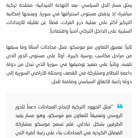
يمثل مسار الحل السياسي -بعد التهدئة الميدانية- مصلحة تركية
مباشرة، إذ يخفض مستوى استنزافها في سوريا
، ويمنحها إمكانية
التركيز أكثر على عملية درع الفرات، فضلاً عن تقليله للارتدادات
السلبية على الداخل التركي أمنياً واقتصادياً.
ثانياً: تعميق التعاون مع موسكو: تمثل محادثات أستانا وما سبقها
من مراحل مكاسبَ روسية كبيرة، أولاً على مستوى الدور الذي
تلعبه، وثانياً على صعيد توصيفها في سوريا الذي تبدل من دولة
داعمة للنظام ومشاركة في القصف ومحتلة للأراضي السورية إلى
دولة راعية للاتفاق السياسي وضامنة للحل.
“تمثل الجهود التركية لإنجاح المحادثات دعماً للدور
الروسي وتعميقاً للتعاون مع موسكو، وهو مسار يفيد
الطرفين بشكل تبادلي. فلم تسمح موسكو بمشاركة