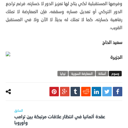
على أنقرة ثانياً ضرورة تقييم الأوضاع الحالية بممكناتها وتحدياتها
وفرصها المستقبلية لكي يتاح لها تعزيز الدور لا خسارته. فرغم تراجع
الدور التركي أو تعديل مساره وسقفه، فإن المعارضة لا تملك
رفاهية خسارته، كما لا تملك له بديلاً لا الآن ولا في المستقبل
القريب.
سعيد الحاج
الجزيرة
أستانة
المعارضة السورية
تركيا
عقدة ألمانيا في انتظار علاقات مرتبكة بين ترامب