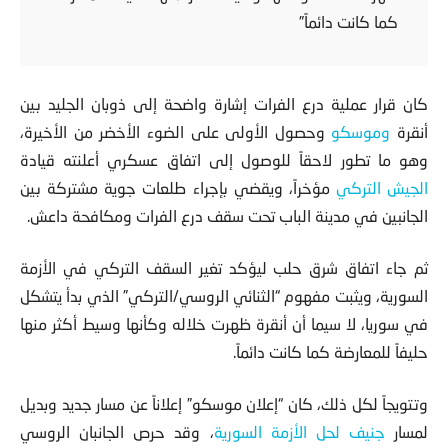
ظهرت خلاله وكأنها وسيط أكثر منها حليفاً للمعارضة
كما كانت دائماً”
كان قرار عملية درع الفرات إشارة واضحة إلى ذوبان الجليد بين
أنقرة
وموسكو
وحصول الأولى على الضوء الأخضر من الأخيرة،
وهو ما تطور لاحقاً للوصول إلى اتفاق عسكري أعلنته قيادة
الجيش التركي
مؤخراً، ويقضي بإجراء طلعات جوية مشتركة بين
الجانبين في مدينة الباب تحت سقف درع الفرات ومكافحة داعش.
ثم جاء اتفاق شرق حلب ليؤكد تغير السقف التركي في الأزمة
السورية، ويثبت مفهوم “الثنائي الروسي/التركي” الذي بدأ يتشكل
في سوريا، لا سيما أن أنقرة ظهرت خلاله وكأنها وسيط أكثر منها
حليفاً للمعارضة كما كانت دائماً.
وتتويجاً لكل ذلك، كان “إعلان موسكو” إعلاناً عن مسار جديد وبديل