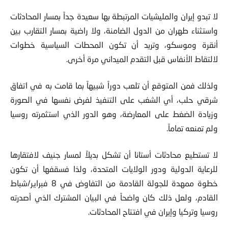
لا تبدو إيران والمليشيات المرتبطة بها سعيدة جداً بمسار المحادثات
واستثناء طهران من الدول الضامنة، ولا راضية بمسار التقارب بين
أنقرة وموسكو، وتريد أن تكون المحطات السياسية خطوات
لالتقاط الأنفاس قبل التقدم الميداني مرة أخرى.
ولذلك فمن المتوقع أن تلعب دوراً شبيهاً بما قامت به في اتفاق
شرقي حلب، أي الشغب على التنفيذ لفرض نفسها في الصورة
وزيادة الضغط على المعارضة، وهو الدور الذي استثمرته روسيا
ولم تمنعه تماماً.
لا تستطيع محادثات أستانا أن تشكل بديلاً لمسار جنيف لافتقارها
للرعاية الدولية ودور الولايات المتحدة
، ولذا فسقفها أن تكون
خطوة ممهدة للجولة القادمة من التفاوض في 8 فبراير/شباط
القادم، ولعل ذلك كان واضحاً في البيان المشترك الذي أصدرته
روسيا وتركيا وإيران في افتتاح المحادثات.