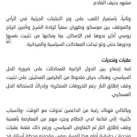
مشهد جنيف القادم.
وثانياً، باستمرار اللعب على وتر التباينات الجزئية في الرأي
والموقف بين موسكو وطهران سعياً لزيادة الشرخ وتأمين انزياح
روسي أكبر نحوها قدر الإمكان، بما يمكنها من تثبيت نفسها
ودورها حتى ولو تبدلت المعادلات السياسية والميدانية.
عقبات وتحديات
ثمة إجماع بين الدول الراعية للمحادثات على ضرورة الحل
السياسي، وهناك حرصٌ ملحوظ من الطرفين المحلييْن على تثبيت
وقف إطلاق النار -رغم الخروقات المتكررة- وإدراكٌ لاستحالة الحل
العسكري.
وبالتالي فهناك رغبة من الداعمين تحولت مع الوقت -ولأسباب
كثيرة- إلى قناعة لدى النظام وجزء مهم من المعارضة بأهمية
وقف إطلاق النار ثم التفاوض السياسي، ورغم ذلك فثمة عقبات