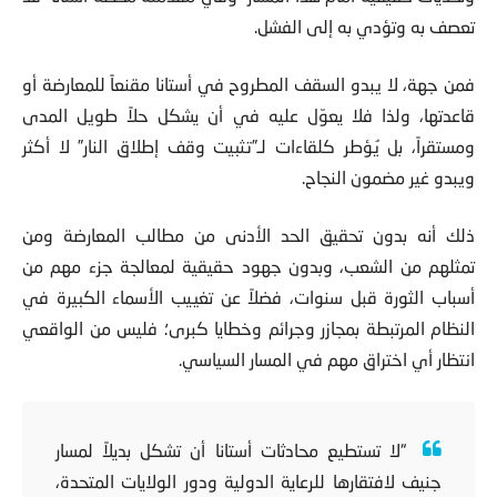
وتحديات حقيقية أمام هذا المسار -وفي مقدمته محطة أستانا- قد
تعصف به وتؤدي به إلى الفشل.
فمن جهة، لا يبدو السقف المطروح في أستانا مقنعاً للمعارضة أو
قاعدتها، ولذا فلا يعوّل عليه في أن يشكل حلاً طويل المدى
ومستقراً، بل يُؤطر كلقاءات لـ”تثبيت وقف إطلاق النار” لا أكثر
ويبدو غير مضمون النجاح.
ذلك أنه بدون تحقيق الحد الأدنى من مطالب المعارضة ومن
تمثلهم من الشعب، وبدون جهود حقيقية لمعالجة جزء مهم من
أسباب الثورة قبل سنوات، فضلاً عن تغييب الأسماء الكبيرة في
النظام المرتبطة بمجازر وجرائم وخطايا كبرى؛ فليس من الواقعي
انتظار أي اختراق مهم في المسار السياسي.
“لا تستطيع محادثات أستانا أن تشكل بديلاً لمسار