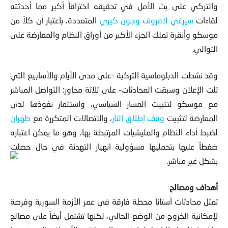
لمسار
جنيف
لحل الأزمة السورية
، وقد حرص الجانبان الروسي
والتركي على بث الأمل في تحقيقه اختراقاً أكبر مما أحدثته
لقاءات
سيرغي لافروف
وجون كيري
المتعددة، باعتبار أن كلاً من
موسكو وأنقرة تملك الجزء الأكبر من أوراق النظام والمعارضة على
التوالي.
وقد نشطت الدبلوماسية التركية -على مدى الأيام والأسابيع التي
تلت الإعلان وسبقت المحادثات- على ثلاثة محاور: التواصل المباشر
مع موسكو لتثبيت المسار السياسي، واستثمار نفوذها لدى
المعارضة لتثبيت
وقف إطلاق النار
، والاتصالات المتكررة مع
طهران
لضبط أداء النظام والمليشيات المرتبطة بها، وهو ما يمكن اعتباره
ضغطاً عليها بتحمليها مسؤولية انهيار التهدئة في حال حصلت
بشكل غير مباشر.
أهداف ومصالح
تمثل محادثات أستانا محطة فارقة في عمر الأزمة السورية وفرصة
لإمكانية الخروج من الوضع الحالي، لكنها تشتمل أيضاً على مصالح