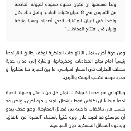
جنيف لافتقارها للرعاية الدولية ودور الولايات المتحدة،
ولذا فسقفها أن تكون خطوة ممهدة للجولة القادمة
من التفاوض في 8 فبراير/شباط القادم، ولعل ذلك كان
واضحاً في البيان المشترك الذي أصدرته روسيا وتركيا
وإيران في افتتاح المحادثات”
ومن جهة أخرى، تمثل الانتهاكات المتكررة لوقف إطلاق النار تحدياً
رئيسياً أمام نجاح المحادثات ومخرجاتها، وإشارة إلى مدى جدية
مختلف الأطراف في المسار السياسي، ما بين اعتباره حلاً مطلوباً أو
مجرد فرصة لكسب الوقت والأرض.
وبالتوازي مع هذه الانتهاكات؛ تمثل كل من داعش وجبهة النصرة
تحدياً ميدانياً لن يكتفي فقط بإشعال الميدان مرة أخرى، ولكن قد
يتسبب في تناقضات داخلية بين فصائل المعارضة، وهو هدف يبدو
أن موسكو قد لعبت على وتره كثيراً باستثناء “النصرة” من الاتفاق،
وبدعوة الفصائل العسكرية دون السياسية.