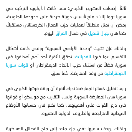
ثالثاً: إضعاف المشروع الكردي: فقد كانت الأولوية التركية في
سوريا -وما زالت- منع تأسيس دويلة كردية على حدودها الجنوبية،
يمكن أن تمثل منطلقاً لعمليات حزب العمال الكردستاني مستقبلاً،
كما هي
جبال قنديل
في شمال
العراق
اليوم.
ولذلك فإن تثبيت “وحدة الأراضي السورية” ورفض كافة أشكال
التقسيم -بما فيها
الفدرالية
– تحقق لأنقرة أحد أهم أهدافها في
سوريا، فضلاً عن استثناء حزب الاتحاد الديمقراطي أو
قوات سوريا
الديمقراطية
من وفد المعارضة، كما سبق.
رابعاً: تقليل خسائر المعارضة: تدرك أنقرة أن ورقة قوتها الكبرى في
سوريا هي المعارضة السورية وليس التقارب مع موسكو أو قواتها
في درع الفرات على أهميتهما، كما تضع في حسبانها الأوضاع
الميدانية المتراجعة والظروف الدولية المتغيرة.