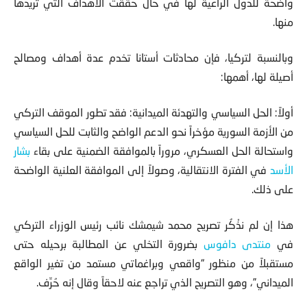
واضحة للدول الراعية لها في حال حققت الأهداف التي تريدها
منها.
و
بالنسبة لتركيا، فإن محادثات أستانا تخدم عدة أهداف ومصالح
أصيلة لها، أهمها:
أولاً: الحل السياسي والتهدئة الميدانية: فقد تطور الموقف التركي
من الأزمة السورية مؤخراً نحو الدعم الواضح والثابت للحل السياسي
واستحالة الحل العسكري، مروراً بالموافقة الضمنية على بقاء
بشار
الأسد
في الفترة الانتقالية، وصولاً إلى الموافقة العلنية الواضحة
على ذلك.
هذا إن لم نذْكُر تصريح محمد شيمشك نائب رئيس الوزراء التركي
في
منتدى دافوس
بضرورة التخلي عن المطالبة برحيله حتى
مستقبلاً من منظور “واقعي وبراغماتي مستمد من تغير الواقع
الميداني”، وهو التصريح الذي تراجع عنه لاحقاً وقال إنه حُرِّف.