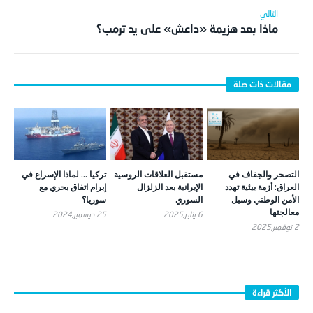
وأوروبا
ماذا بعد هزيمة «داعش» على يد ترمب؟
التصحر والجفاف في
مستقبل العلاقات الروسية
تركيا … لماذا الإسراع في
العراق: أزمة بيئية تهدد
الإيرانية بعد الزلزال
إبرام اتفاق بحري مع
الأمن الوطني وسبل
السوري
سوريا؟
معالجتها
6 يناير,2025
25 ديسمبر,2024
2 نوفمبر,2025
الأكثر قراءة