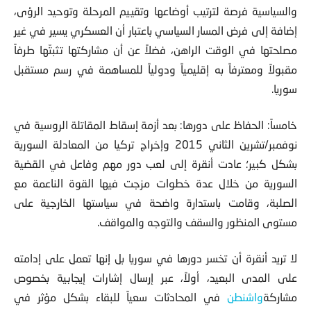
ولذلك يهدف سعيها -في جزء منه- إلى منح الفصائل العسكرية
والسياسية فرصة لترتيب أوضاعها وتقييم المرحلة وتوحيد الرؤى،
إضافة إلى فرض المسار السياسي باعتبار أن العسكري يسير في غير
مصلحتها في الوقت الراهن، فضلاً عن أن مشاركتها تثبتّها طرفاً
مقبولاً ومعترفاً به إقليمياً ودولياً للمساهمة في رسم مستقبل
سوريا.
خامساً: الحفاظ على دورها: بعد أزمة إسقاط المقاتلة الروسية في
نوفمبر/تشرين الثاني 2015 وإخراج تركيا من المعادلة السورية
بشكل كبير؛ عادت أنقرة إلى لعب دور مهم وفاعل في القضية
السورية من خلال عدة خطوات مزجت فيها القوة الناعمة مع
الصلبة، وقامت باستدارة واضحة في سياستها الخارجية على
مستوى المنظور والسقف والتوجه والمواقف.
لا تريد أنقرة أن تخسر دورها في سوريا بل إنها تعمل على إدامته
على المدى البعيد، أولاً، عبر إرسال إشارات إيجابية بخصوص
مشاركة
واشنطن
في المحادثات سعياً للبقاء بشكل مؤثر في