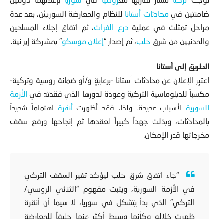
توجت
تركيا
مسار تقاربها مع
روسيا
في
سوريا
بإعلانهما دولتين
ضامنتين في
محادثات أستانا
للنظام والمعارضة السورييْن، بعد عدة
مراحل تمثلت في عملية
درع الفرات
، ثم اتفاق إجلاء المسلحين
والمدنيين من شرق
حلب
، ثم إصدار “
إعلان موسكو
” بمشاركة إيرانية.
الطريق إلى أستانا
اعتبِر الإعلان عن محادثات أستانا -برعايةٍ و/أو ضمانة روسية وتركية-
مكسباً للدبلوماسية التركية وعودة لدورها الذي فقدته في
الأزمة
السورية
لأسباب عديدة. ولذا، فقد أظهرت
أنقرة
اهتماماً شديداً
بالمحادثات، وبذلت جهداً كبيراً لعقدها ثم إنجاحها ورفع سقف
مخرجاتها قدر الإمكان.
“جاء اتفاق شرق حلب ليؤكد تغير السقف التركي
في الأزمة السورية، ويثبت مفهوم “الثنائي الروسي/
التركي” الذي بدأ يتشكل في سوريا، لا سيما أن أنقرة