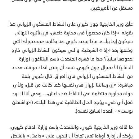
مستقل عن الأميركيين.
علّق وزير الخارجية جون كيري على النشاط العسكري الإيراني هذا
بقوله: «إذا كان محصوراًً في محاربة داعش، فإن تأثيره النهائي
سيكون إيجابياً…». ماذا يقصد كيري هنا بكلمة «محصوراً» التي
وضعها بعد «إذا» الشرطية، والتي سيكون النشاط الإيراني خارج
حدودها سلبياً؟ هذا ما فسره المتحدث باسم البنتاغون (وزارة
الدفاع) الأدميرال جون كيربي. فبعد أن رفض اتخاذ موقف محدد
من النشاط العسكري الإيراني في العراق، قال كيربي بلغة
مباشرة: «إن رسالتنا لإيران هي نفسها كما كانت من قبل، ولأي
دولة مجاورة منتظمة في النشاط ضد داعش،…. وهي أننا لا نريد
فعل أي شيء يؤجج الحال الطائفية في هذا البلد». («واشنطن
بوست» – العدد السابق نفسه).
ما قاله وزير الخارجية كيري، والمتحدث باسم وزارة الدفاع كيربي،
يؤكد أن إدارة أوباما تعي تماماً أن للحرب على «داعش» بالشكل