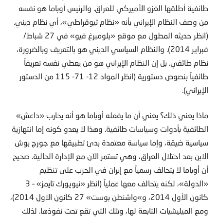
طائفية أطلقها الغزو الأميركي للعراق. والرئيس أوباما هو نفسه
من وصف النظام الإيراني بأنه «نظام ثيوقراطي»، أي نظام ديني.
(انظر حديثه المطول مع موقع «بلومبرغ فيو» في 27 شباط/
فبراير 2014). والنظام السياسي الديني هو بالتعريف وبالضرورة،
نظام طائفي. بل إن النظام الإيراني هو من يعطي نفسه تعريفاً
طائفياً بنصوص دستورية (انظر المواد 12- 71- 115 من الدستور
الإيراني).
ماذا يعني ذلك؟ يعني أن ما يفعله أوباما هو أنه يحارب «داعش»
الطائفية بأدوات وسياسات طائفية. وهذا لا يعدو كونه إما انتهازية
سياسية ضيقة، وإما سياسة معتمدة بدئ تطبيقها مع جورج بوش
الابن بعد احتلال العراق، وهي تستمر الآن مع الإدارة الحالية. صحيح
أن أوباما لا يتحالف رسمياً مع إيران في الحرب على تنظيم
«الدولة»، لكنه يتحالف معها عملياً (انظر «نيويورك تايمز» – 3
كانون الأول 2014، و»واشنطن بوست» 27 كانون الاول 2014)،
ومع الميليشيات التابعة لها، وتلك التي تقع تحت نفوذها. لذلك