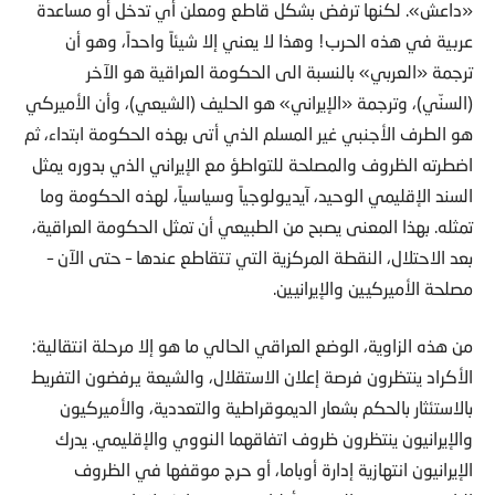
«داعش». لكنها ترفض بشكل قاطع ومعلن أي تدخل أو مساعدة
عربية في هذه الحرب! وهذا لا يعني إلا شيئاً واحداً، وهو أن
ترجمة «العربي» بالنسبة الى الحكومة العراقية هو الآخر
(السنّي)، وترجمة «الإيراني» هو الحليف (الشيعي)، وأن الأميركي
هو الطرف الأجنبي غير المسلم الذي أتى بهذه الحكومة ابتداء، ثم
اضطرته الظروف والمصلحة للتواطؤ مع الإيراني الذي بدوره يمثل
السند الإقليمي الوحيد، آيديولوجياً وسياسياً، لهذه الحكومة وما
تمثله. بهذا المعنى يصبح من الطبيعي أن تمثل الحكومة العراقية،
بعد الاحتلال، النقطة المركزية التي تتقاطع عندها – حتى الآن –
مصلحة الأميركيين والإيرانيين.
من هذه الزاوية، الوضع العراقي الحالي ما هو إلا مرحلة انتقالية:
الأكراد ينتظرون فرصة إعلان الاستقلال، والشيعة يرفضون التفريط
بالاستئثار بالحكم بشعار الديموقراطية والتعددية، والأميركيون
والإيرانيون ينتظرون ظروف اتفاقهما النووي والإقليمي. يدرك
الإيرانيون انتهازية إدارة أوباما، أو حرج موقفها في الظروف