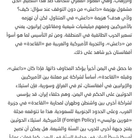
والإرهاب، وهي العمود الفقري للتحالف ضد هذا التنظيم. الكل
مشغول بهزيمة «داعش» من دون التوقف عند سؤال: كيف؟
ولأي هدف؟ هزيمة «داعش» في المتناول. لكن أن تهزمه
بالأميركيين ومعهم ميليشيات شيعية ومقاتلون إيرانيون، يعني
تسعير الحرب الطائفية في المنطقة، ومن ثم التأسيس لما هو أسوأ
من «داعش»، والتجربة الأميركية والعربية مع «القاعدة» في
أفغانستان خير شاهد على ذلك.
ما حصل في اليمن أخيراً يؤكد المخاوف ذاتها. فإذا كان «داعش»،
وقبله «القاعدة»، أساساً لشراكة غير معلنة بين الأميركيين
والإيرانيين في أفغانستان، ثم في العراق وسورية، فإن استيلاء
الحوثيين على الحكم في اليمن، وهم حلفاء إيران، قد يؤسس
لشراكة أخرى بين واشنطن وطهران لمحاربة «القاعدة» في جزيرة
العرب، وعلى الحدود الجنوبية للسعودية. هذا ما تتوقعه مجلة
«فورين بوليسي» (Foreign Policy) الأميركية. استيلاء الحوثيين
يفتح جبهة أخرى للحرب بين السنّة والشيعة. هل يمكن أن تصبح
أميركا شريكاً لإيران في محاربة السنّة في اليمن، كما فعلت عملياً