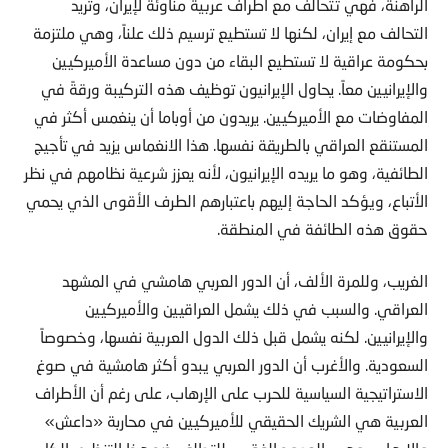
الراهنة، فهي تتحالف مع أطراف عربية مناوئة لإيران، وتريد
التحالف مع إيران، لكنها لا تستطيع ترسيم ذلك علناً، وهي ملتزمة
بحكومة عراقية لا تستطيع البقاء من دون مساعدة الأميركيين
والإيرانيين معاً. يحاول الإيرانيون توظيف هذه التركيبة ورقةً في
المفاوضات مع الأميركيين. يريدون من أوباما أن ينغمس أكثر في
المستنقع العراقي بالطريقة نفسها. هذا الانغماس يزيد في تأجيج
الطائفية، وهو ما يريده الإيرانيون، لأنه يعزز شرعية نظامهم في نظر
الأتباع، ويؤكد الحاجة إليهم باعتبارهم الطرف الأقوى الذي يحمي
حقوق هذه الطائفة في المنطقة.
الغريب، وللمرة الألف، أن الدور العربي هامشي في المشهد
العراقي. والسبب في ذلك يشمل العراقيين والأميركيين
والإيرانيين. لكنه يشمل قبل ذلك الدول العربية نفسها، وخصوصاً
السعودية. والأغرب أن الدور العربي يبدو أكثر هامشية في صوغ
الاستراتيجية السياسية للحرب على الإرهاب، على رغم أن الأطراف
العربية هي الشريك الحقيقي للأميركيين في محاربة «داعش»