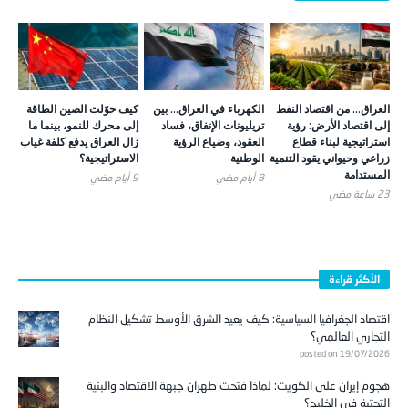
العراق… من اقتصاد النفط
الكهرباء في العراق… بين
كيف حوّلت الصين الطاقة
إلى اقتصاد الأرض: رؤية
تريليونات الإنفاق، فساد
إلى محرك للنمو، بينما ما
استراتيجية لبناء قطاع
العقود، وضياع الرؤية
زال العراق يدفع كلفة غياب
زراعي وحيواني يقود التنمية
الوطنية
الاستراتيجية؟
المستدامة
8 أيام ‎مضي
9 أيام ‎مضي
23 ساعة ‎مضي
الأكثر قراءة
اقتصاد الجغرافيا السياسية: كيف يعيد الشرق الأوسط تشكيل النظام
التجاري العالمي؟
posted on 19/07/2026
هجوم إيران على الكويت: لماذا فتحت طهران جبهة الاقتصاد والبنية
التحتية في الخليج؟