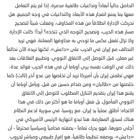
الحاصل حالياً أبعاداً وتداعيات طائفية مدمرة، إذا لم يتم التعامل
معها بما يمنع انفجار هذه الأبعاد والتداعيات في وجه الجميع. هل
تحركت الإدارة انطلاقاً من هذه المخاوف، وفعلت شيئاً لتصحيح
مسار هذه الحرب، وتصحيح التوجه الذي تتخذه؟ أبداً! كانت الإدارة
ولا تزال تفعل عكس ما توحي به مخاوفها المعلنة. فهي تريد
التحالف مع إيران في الحرب على «داعش». لكنها تريده الآن تحالفاً
غير معلن، قبل التوصل إلى الاتفاق النووي، وتطبيع العلاقات بعد
ذلك. في الوقت نفسه يرى أوباما أن في هذه الحرب فوائد عدة،
فهي تطمئن إيران بأن أميركا تريد أن تخلصها من عدو آخر (ثالث) كما
خلصتها من «طالبان» ومن صدام حسين من قبل. ويأمل أوباما أن
يقنع هذا إيران بتقديم التنازل المطلوب للتوصل إلى الاتفاق
النووي المأمول. بل فعل أوباما ما هو أكثر من ذلك في هذا
الاتجاه: أطلق عملياً يد إيران، مع روسيا، في سورية لدعم النظام
هناك لسحق المعارضة. هنا تبدو انتهازية الرئيس الأميركي في
أجلى صورها، فهو يدرك تماماً – بصفته محامياً وسياسياً محترفاً – أن
«داعش»، بوصفه تنظيماً طائفياً، هو إفراز طبيعي ومباشر لحروب