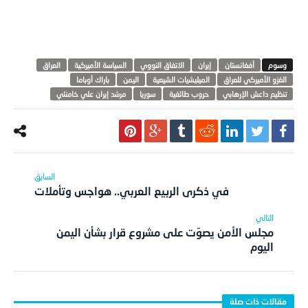
أفغانستان
إيران
الاتفاق النووي
السياسة الأميركية
العراق
الغزو الأميركي للعراق
الميليشيات الشيعية
اليمن
باراك أوباما
تنظيم داعش الإرهابي
حروب طائفية
سوريا
مرشد إيران علي خامنئي
في ذكرى الربيع العربي.. هواجس وتأملات
مجلس الأمن يصوّت على مشروع قرار بشأن اليمن
اليوم