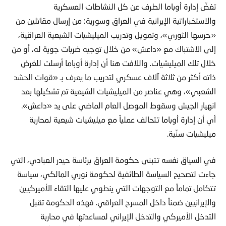
تغضّ إدارة أوباما الطرف عن كل النشاطات العسكرية
والاستخباراتية الإيرانية في العراق وسورية: من إرسال مقاتلين من
«حرسها الثوري»، وتمويل وتدريب الميليشيات الشيعية العراقية،
إلى الاشتباك مع «داعش» من خلال توجيه ضربات جوية له، أو من
خلال تلك الميليشيات. واللافت هنا أن إدارة أوباما أرسلت للغرض
ذاته أكثر من ثلاثة آلاف عسكري لتدريب ما يعرف بـ «قوات الحشد
الشعبي»، وهي عناصر من الميليشيات الشيعية تم تشكيلها بعد
انهيار الجيش وسقوط الموصل العام الماضي على يد «داعش».
أي أن إدارة أوباما تتحالف عملياً مع ميليشيات شيعية لمحاربة
ميليشيات سنّية.
في السياق نفسه تتبنى حكومة العراق برئاسة حيدر العبادي، التي
جاءت لتصحيح السياسة الطائفية لحكومة نوري المالكي، سياسة
تتكامل تماماً مع التوجهات التي ينطوي عليها التقاء الأميركيين
والإيرانيين ضمناً داخل المسرح العراقي. فهذه الحكومة تقبل
التدخل الأميركي والتدخل الإيراني لمساعدتها في محاربة