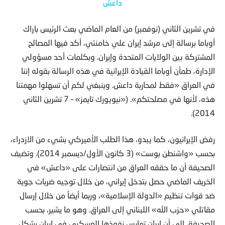
في تشرين الثاني (نوفمبر) من العام الماضي بعث الرئيس باراك
أوباما برسالة إلى مرشد إيران علي خامنئي، أكد فيها المصالح
المشتركة بين الولايات المتحدة وإيران
. وبكلمات أحد مسؤولي
الإدارة، طمأن أوباما القيادة الإيرانية في هذه الرسالة بقوله إننا
في العراق «فقط لمحاربة داعش. وينبغي لكم أن تسهلوا مهمتنا
هذه، لأنها في مصلحتكم». («نيويورك تايمز» – 7 تشرين الثاني
2014).
رفض الإيرانيون، كما يبدو، هذا الطلب الأميركي بشيء من الازدراء،
بحسب «واشنطن بوست» (3 كانون الأول/ديسمبر 2014). وتضيف
الصحيفة أن ما حققه العراق من انتصارات على «داعش» في
الخريف الماضي حصل بتدخل إيراني، من خلال توجيه ضربات جوية
ضد قوات تنظيم «الدولة الإسلامية»، وربما أيضاً من خلال إرسال
مقاتلي «حزب الله» اللبناني إلى العراق. وهو ما يشير، بحسب
الصحيفة، إلى أن إيران تمارس نفوذها العسكري في إيران بشكل