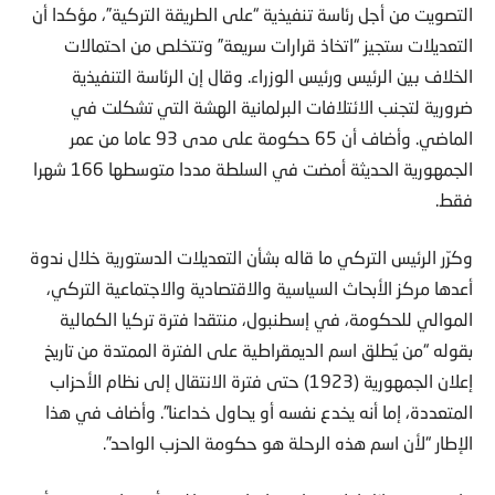
التصويت من أجل رئاسة تنفيذية “على الطريقة التركية”، مؤكدا أن
التعديلات ستجيز “اتخاذ قرارات سريعة” وتتخلص من احتمالات
الخلاف بين الرئيس ورئيس الوزراء. وقال إن الرئاسة التنفيذية
ضرورية لتجنب الائتلافات البرلمانية الهشة التي تشكلت في
الماضي. وأضاف أن 65 حكومة على مدى 93 عاما من عمر
الجمهورية الحديثة أمضت في السلطة مددا متوسطها 166 شهرا
فقط.
وكرّر الرئيس التركي ما قاله بشأن التعديلات الدستورية خلال ندوة
أعدها مركز الأبحاث السياسية والاقتصادية والاجتماعية التركي،
الموالي للحكومة، في إسطنبول، منتقدا فترة تركيا الكمالية
بقوله “من يُطلق اسم الديمقراطية على الفترة الممتدة من تاريخ
إعلان الجمهورية (1923) حتى فترة الانتقال إلى نظام الأحزاب
المتعددة، إما أنه يخدع نفسه أو يحاول خداعنا”. وأضاف في هذا
الإطار “لأن اسم هذه الرحلة هو حكومة الحزب الواحد”.