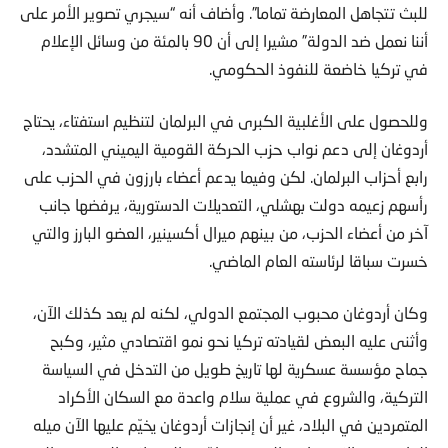
للبث تتجاهل المعارضة تماما”. وأضاف أنه “سيجري تصوير الأمر على
أننا نعمل ضد الدولة” مشيرا إلى أن 90 بالمئة من وسائل الإعلام
في تركيا خاضعة للنفوذ الحكومي.
وللحصول على الأغلبية الكبرى في البرلمان لتنظيم استفتاء، يحتاج
أردوغان إلى دعم نواب حزب الحركة القومية اليميني المتشدد،
رابع أحزاب البرلمان. لكن وفيما يدعم أعضاء بارزون في الحزب على
رأسهم زعيمه دولت بهشلي، التعديلات الدستورية، يرفضها جانب
آخر من أعضاء الحزب، من بينهم ميرال أكسينير، العضو البارز والتي
خسرت سباقا لرئاسته العام الماضي.
وكان أردوغان محبوب المجتمع الدولي، لكنه لم يعد كذلك الآن،
وأثنى عليه البعض لقيادته تركيا نحو نمو اقتصادي مثير، وكبح
جماح مؤسسة عسكرية لها تاريخ طويل من التدخل في السياسة
التركية، والشروع في عملية سلام واعدة مع السكان الأكراد
المتمردين في البلاد، غير أن إنجازات أردوغان يخيّم عليها الآن ميله