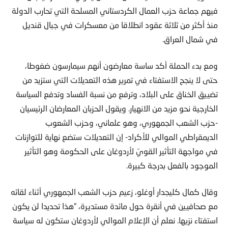
فيهم جماعة حزب العمال الكردستاني المسلحة التي تحارب الدولة
منذ أكثر من ثلاثة عقود انطلاقا من معسكرات في جبال قنديل
في شمال العراق.
ومع بدء الحملة أكد ساسة معارضون أنهم سيمارسون ضغوطا،
حتى لا ينجح الاستفتاء في تمرير هذه التعديلات التي ستزيد من
تضييق الخناق على البلاد، وترفع من نسبة الفساد وتدفع السياسة
الخارجية نحو مزيد من الانهيار. ويقول الحزبان المعارضان الرئيسيان
-حزب الشعب الجمهوري، وهو علماني، وحزب الشعوب
الديمقراطي الموالي للأكراد- إن التعديلات ستضع نهاية للتوازنات
في مواجهة التأثير القويّ لأردوغان على الحكومة وهو التأثير
الموجود بالفعل بدرجة كبيرة.
وقال كمال كليجدار أوغلو، زعيم حزب الشعب الجمهوري أثناء لقائه
مع صحافيين في أنقرة حول مائدة مستديرة، “هذا تحديدا لن يكون
استفتاء نزيها. نعلم أن الإعلام الموالي لأردوغان ستكون له سياسة