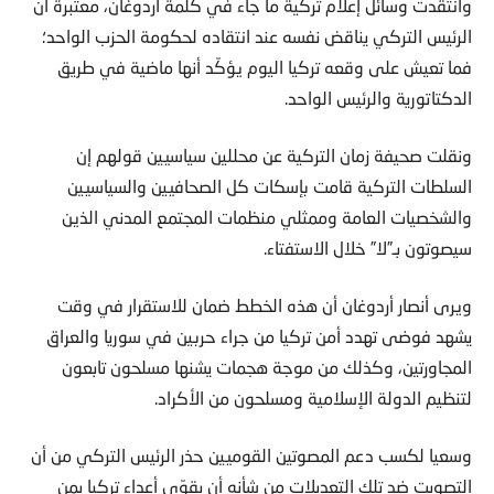
وانتقدت وسائل إعلام تركية ما جاء في كلمة أردوغان، معتبرة أن
الرئيس التركي يناقض نفسه عند انتقاده لحكومة الحزب الواحد؛
فما تعيش على وقعه تركيا اليوم يؤكّد أنها ماضية في طريق
الدكتاتورية والرئيس الواحد.
ونقلت صحيفة زمان التركية عن محللين سياسيين قولهم إن
السلطات التركية قامت بإسكات كل الصحافيين والسياسيين
والشخصيات العامة وممثلي منظمات المجتمع المدني الذين
سيصوتون بـ”لا” خلال الاستفتاء.
ويرى أنصار أردوغان أن هذه الخطط ضمان للاستقرار في وقت
يشهد فوضى تهدد أمن تركيا من جراء حربين في سوريا والعراق
المجاورتين، وكذلك من موجة هجمات يشنها مسلحون تابعون
لتنظيم الدولة الإسلامية ومسلحون من الأكراد.
وسعيا لكسب دعم المصوتين القوميين حذر الرئيس التركي من أن
التصويت ضد تلك التعديلات من شأنه أن يقوّي أعداء تركيا بمن