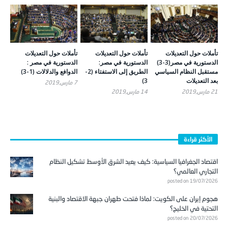
تأملات حول التعديلات
تأملات حول التعديلات
‬الدستورية‭ ‬في‭ ‬مصر‭ (‬3-3‭)
الدستورية في مصر:
الدستورية في مصر :
الطريق إلى الاستفتاء (2-
الدوافع والدلالات (1-3)
‬بعد‭ ‬التعديلات
3)
7 مارس,2019
21 مارس,2019
14 مارس,2019
الأكثر قراءة
اقتصاد الجغرافيا السياسية: كيف يعيد الشرق الأوسط تشكيل النظام
التجاري العالمي؟
posted on 19/07/2026
هجوم إيران على الكويت: لماذا فتحت طهران جبهة الاقتصاد والبنية
التحتية في الخليج؟
posted on 20/07/2026