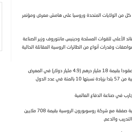
ع كل من الولايات المتحدة وروسيا على هامش معرض ومؤتمر
ائد الأعلى للقوات المسلحة ودينيس مانتوروف وزير الصناعة
واصفات وقدرات أنواع من الطائرات الروسية المقاتلة الحالية
ورجح راشد الشامسي المتحدث باسم أيدكس أن تبرم الإمارات عقودا بقيمة 18 مليار درهم (4.9 مليار دولار) في المعرض
الذي تشارك فيه أكثر من 1235 شركة محلية وإقليمية وعالمية من 57 بلدا بزيادة نسبتها 10 بالمئة في عدد الدول
ارب في صناعة الدفاع العالمية
وأكد أن من بين العقود التي أبرمتها القوات المسلحة الإماراتية صفقة مع شركة روسوبورون الروسية بقيمة 708 ملايين