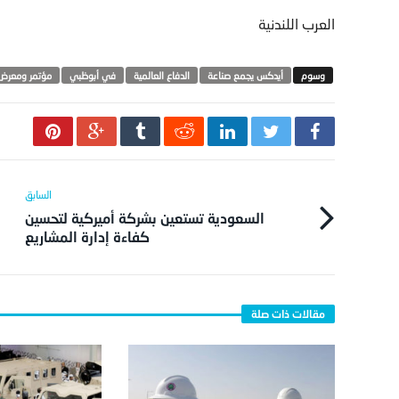
العرب اللندنية
أيدكس يجمع صناعة
الدفاع العالمية
في أبوظبي
مؤتمر ومعرض
السعودية تستعين بشركة أميركية لتحسين
كفاءة إدارة المشاريع