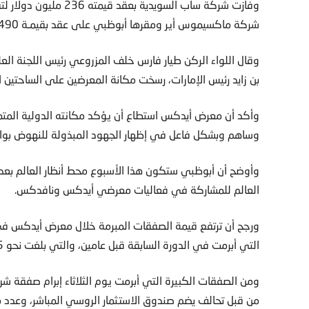
وفازت شركة ساب السويدي
شركة ماكسيموس أير ومقرها أبوظبي على عقد بقيمـة 490 مليون دولار لتـوريد طـائرات شحن.
وقال اللواء الركن طيار فارس خلف المزروعي رئيس اللجنة ال
بن زايد رئيس الإمارات، رسخت مكانة المعرضين على الساحتين ال
وأكد أن معرض أيدكس استطاع أن يؤكد مكانته الدولية المتميز
وساهم وبشكل فاعل في إظهار الجهود المبذولة للنهوض بواق
وأوضح أن أبوظبي ستكون هذا الأسبوع محط أنظار العالم بعد ت
العالم للمشاركة في فعاليات معرضي أيدكس ونافدكس.
ورجح أن ترتفع قيمة الصفقات المبرمة خلال معرض أيدكس في
التي أبرمت في الدورة السابقة قبل عامين، والتي بلغت نحو 5 مليارات دولار.
من قبل تحالف يضم صندوق الاستثمار الروسي المباشر، وعدد م