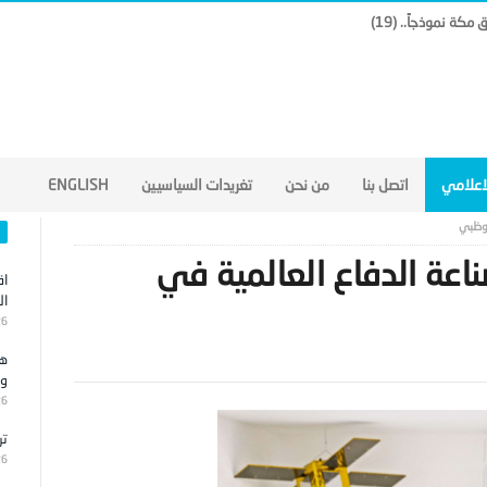
لاعلامي
اتصل بنا
من نحن
تغريدات السياسيين
ENGLISH
بوظبي
عة الدفاع العالمية في
اق
ال
26
هج
وا
26
تر
26