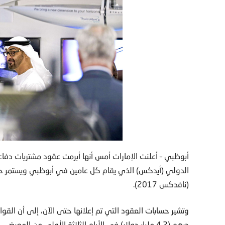
الدولي (أيدكس) الذي يقام كل عامين في أبوظبي ويستمر حت
(نافدكس 2017).
درهم (4.2 مليار دولار) في الأيام الثلاثة الأولى من المعرض.