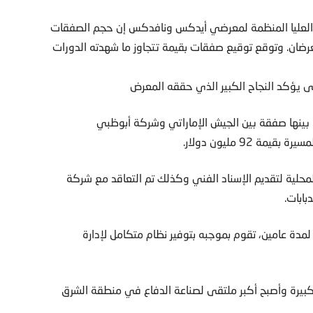
نة العليا المنظمة لمعرضي أيدكس ونافدكس إن حجم الصفقات
لمعرضان. وتوقع توقيع صفقات بقيمة تتجاوز ما شهدته الدورات
لى يؤكد النجاح الكبير الذي حققه المعرض
 بينها صفقة بين الجيش الإماراتي وشركة أبوظبي
 92 مليون دولار.
محلية لتقديم الإسناد الفني وكذلك تم التعاقد مع شركة
بابات.
ميركية بعقد قيمته 189 مليون دولار لمدة عامين، تقوم بموجبه بتوفير نظام متكامل لإدارة
ذ انطلاقته الأولى في عام 1993 نجاحات كبيرة وأصبح أكبر ملتقى لصناعة الدفاع في منطقة الشرق