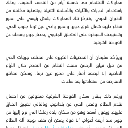
محاولات الاقتحام بعد خمسة أيام من القصف العنيف، وذلك
باستخدام الدبابات والآليات والأسلحة الثقيلة وبتغطية مكثفة من
الطيران الحربي. وتتركز تلك المحاولات بشكل رئيسي على محور
قطاع طيبة شمال شرق جوبر، ومحور وادي عين ترما جنوب الحي،
وتستهدف السيطرة على المتحلق الجنوبي وحصار جوبر وفصله عن
الغوطة الشرقية.
ويؤكد سليمان أن التحصينات الكبيرة على مختلف جبهات الحي
من قبل فيلق الرحمن منعت النظام من التقدم خلال الأيام
الماضية إلا لبضعة أمتار على محور عين ترما، وتمكن مقاتلو
المعارضة من استعادتها بعد ساعات.
ورغم ذلك يبقى سكان الغوطة الشرقية متخوفين من احتمال
تقدم النظام وفصل الحي عن بلداتهم، وبالتالي تضييق الخناق
عليهم. ويقول أسعد وهو من سكان بلدة زملكا التي نزح إليها من
جوبر منذ أربعة أعوام، “لا قوة يمكن أن تقف بوجه آلة النظام
الحربية”، ويتمنى أن تثمر
مفاوضات أستانا
و
جنيف
اتفاقا جديدا