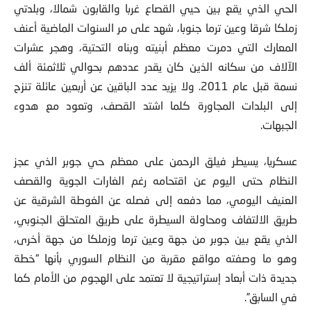
الحي الذي يقع بين حيي القصاع غربا والقابون شمالا، وبلدتي
زملكا شرقا وعين ترما جنوبا، شهد على مر السنوات الماضية أعنف
المعارك التي دمرت معظم أبنيته وبناه التحتية، وهجر عشرات
الآلاف من سكانه الذين كان يقدر عددهم بحوالي ثلاثمئة ألف
نسمة قبل عام 2011. ولا يزيد عدد الباقين عن أربعين عائلة تنزح
إلى البلدات المجاورة كلما اشتد القصف، وتعود مع هدوء
الجبهات.
عسكريا، يسيطر فيلق الرحمن على معظم حي جوبر الذي عجز
النظام حتى اليوم عن اقتحامه رغم الغارات الجوية والقصف
العنيف اليومي، مما دفعه إلى فصله عن الغوطة الشرقية عن
طريق الالتفاف ومحاولة السيطرة على طريق المتحلق الجنوبي،
الذي يقع بين جوبر من جهة وعين ترما وزملكا من جهة أخرى،
وهو ما وصفته مواقع مقربة من النظام السوري بأنها “خطة
جديدة ذات أبعاد إستراتيجية لا تعتمد على الهجوم من الأمام كما
في السابق”.