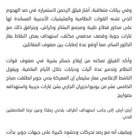
وفي بيانات متعاقبة، أشار فيلق الرحمن لاستمراره في صد الهجوم
الذي تشنه القوات النظامية والمليشيات الأجنبية المساندة لها
على محاور قطاع طيبة ومجمع البشائر وكراش، ويترافق ذلك مع
غارات جوية وقصف مدفعي مكثف، استهداف بعض النقاط بغاز
الكلور السام، مما أوقع عدة إصابات بين صفوف المقاتلين.
وأكد الفيلق تمكنه من إيقاع خسائر بشرية في صفوف قوات
النظام وتدمير عدة آليات ودبابات خلال الأيام الماضية. ويقول
الناشط الإعلامي عمار سليمان إن
المعركة بحي جوبر انطلقت صباح
الخامس عشر من يونيو/حزيران الجاري بشن غارات حربية واستهدافه
بصواريخ
أرض-أرض، إلى جانب استهداف أطراف بلدتي زملكا وعين ترما الملاصقتين
للحي.
ويضيف أنه مع رصد تحركات وحشود كبيرة على جبهات جوبر، بدأت