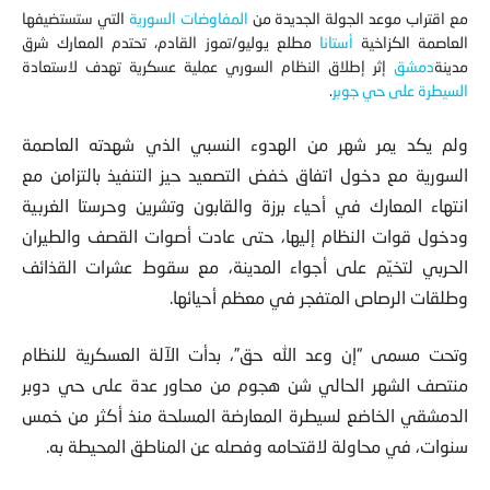
مع اقتراب موعد الجولة الجديدة من
المفاوضات السورية
التي ستستضيفها
العاصمة الكزاخية
أستانا
مطلع يوليو/تموز القادم، تحتدم المعارك شرق
مدينة
دمشق
إثر إطلاق النظام السوري عملية عسكرية تهدف لاستعادة
السيطرة على
حي جوبر
.
ولم يكد يمر شهر من الهدوء النسبي الذي شهدته العاصمة
السورية مع دخول اتفاق خفض التصعيد حيز التنفيذ بالتزامن مع
انتهاء المعارك في أحياء برزة والقابون وتشرين وحرستا الغربية
ودخول قوات النظام إليها، حتى عادت أصوات القصف والطيران
الحربي لتخيّم على أجواء المدينة، مع سقوط عشرات القذائف
وطلقات الرصاص المتفجر في معظم أحيائها.
وتحت مسمى “إن وعد الله حق”، بدأت الآلة العسكرية للنظام
منتصف الشهر الحالي شن هجوم من محاور عدة على حي دوبر
الدمشقي الخاضع لسيطرة المعارضة المسلحة منذ أكثر من خمس
سنوات، في محاولة لاقتحامه وفصله عن المناطق المحيطة به.