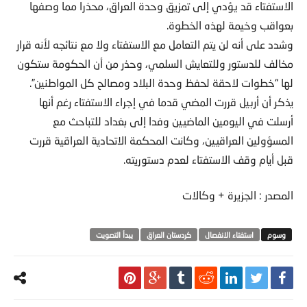
الاستفتاء قد يؤدي إلى تمزيق وحدة العراق، محذرا مما وصفها
بعواقب وخيمة لهذه الخطوة.
وشدد على أنه لن يتم التعامل مع الاستفتاء ولا مع نتائجه لأنه قرار
مخالف للدستور وللتعايش السلمي، وحذر من أن الحكومة ستكون
لها “خطوات لاحقة لحفظ وحدة البلاد ومصالح كل المواطنين”.
يذكر أن أربيل قررت المضي قدما في إجراء الاستفتاء رغم أنها
أرسلت في اليومين الماضيين وفدا إلى بغداد للتباحث مع
المسؤولين العراقيين، وكانت المحكمة الاتحادية العراقية قررت
قبل أيام وقف الاستفتاء لعدم دستوريته.
المصدر : الجزيرة + وكالات
استفتاء الانفصال
كردستان العراق
يبدأ التصويت