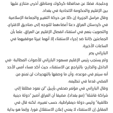
وحلبجة، فضلا عن محافظة كركوك ومناطق أخرى متنازع عليها
بين الإقليم والحكومة الاتحادية في بغداد.
وقال مراسل الجزيرة إن كلا من حركة التغيير والجماعة الإسلامية
في كردستان العراق دعتا أعضاءهما للتوجه إلى صناديق الاقتراع،
والتصويت بنعم في استفتاء انفصال الإقليم عن العراق، علما بأن
الجماعتين كانتا ضد إجراء الاستفتاء إلا أنهما غيرتا موقفيهما في
الساعات الأخيرة.
البارزاني يصر
ولم يستجب رئيس الإقليم مسعود البارزاني للأصوات المطالبة -في
الداخل والخارج- بالتراجع عن الاستفتاء، حيث أكد مساء أمس الأحد
أنه سيتم في موعده، وأن ما وصفها بالتهديدات لن تمنع من
المضي قدما في تنظيمه.
وقال البارزاني في مؤتمر صحفي بأربيل “لن نعود مطلقا إلى
شراكة فاشلة” (مع بغداد)، مضيفا أن العراق أصبح “دولة دينية
طائفية” وليس دولة ديمقراطية، حسب تعبيره، لكنه قال في
المقابل إن الاستفتاء لا يعني إعلان الاستقلال فورا، وإنما هو بداية