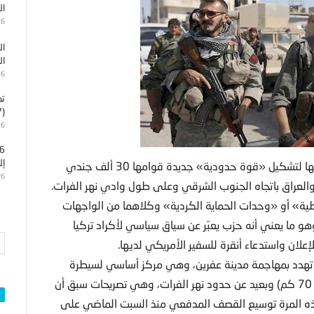
ال
26
ال
ال
26
تد
(7)
26
إل
أعلنت الولايات المتحدة أمس إنها تعمل مع فصائل «حليفة» لها لتشكيل «قوة حدودية» جديدة قوامها 30 ألف جندي
26
والعراق باتجاه الجنوب الشرقي وعلى طول وادي نهر الفرات.
ية» أو «وحدات الحماية الكردية» وكلاهما من الواجهات
هو ما يعني أنه حزب يعبّر عن سياق سياسي لأكراد تركيا
علان واستدعاء أنقرة للسفير الأمريكي لديها.
ن تهدد بمهاجمة مدينة عفرين، وهي مركز أساسي لسيطرة
«حزب العمال الكردستاني» لكنه قريب جدا من تركيا (حوالى 70 كم) وبعيد عن حدود نهر الفرات، وهي تصريحات سبق أن
ذه المرة توسيع القصف المدفعي منذ السبت الماضي على