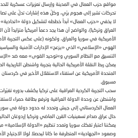
تحركات تشير إلى هجوم برّي، وكلّ هذه إشارات تدلّ على تصاع
لا يخفي «حزب العمال» أبداً خططه لتشكيل دولة «اتحادية» 
العراق وتركيا)، والواضح أن هذا يجد دعماً أمريكياً متزايداً ل
الأمريكية في سوريا والعراق، ولكونه (على عكس التجربة الأ
الهوى «الإسلامي» الذي «يزعج» الإدارات الأمنية والسياسية
التنسيق مع النظام السوري و»توحيد القوى» معه ضد «الإسلا
يمكن ربط النقلة الأمريكية الحالية بتجربة واشنطن التاريخية ال
المتحدة الأمريكية عن استفتاء الاستقلال الأخير في كردستان العر
مسبوق.
سحب التجربة الكردية العراقية على تركيا يكشف بدوره تغيّرا
واشنطن عن وحدة الدولة العراقية وترفع بطاقة حمراء لاستفتاء
العمال الكردستاني إلى جيش وتحدد له حدود دولة في سوريا (م
حال عراق صدام تسعينيات القرن الماضي وتركيا إردوغان الحالية
يمكننا اعتبار تفكك سوريا وتمدد تنظيم «الدولة الإسلامية» من 
وصعود «الجهادية» المتطرفة ما كانا ليحصلا لولا الاجتياح الأ