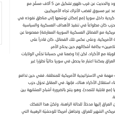
مواقع حزب العمال في المدينة وإرسال تعزيزات عسكرية للحدود والحديث عن قرب ظهور تشكيل من 5 آلاف مسلّح مع
د غير مسبوق لغضب الأتراك تجاه الأمريكيين.
كردية داخل سوريا (مع إمكان توسّعها إلى مناطق نفوذه في
أن الحزب كان مطواعاً في تنفيذ الأهداف العسكرية والسياسية
مريكية مع الفصائل العسكرية السورية المعارضة) معصوما عن
 الأمريكية، وعلى عكس تلك الفصائل، كان قادراً على
ميين» بكافة أشكالهم حين يحتاج الأمر.
طويلة مع الأكراد، لكن إذا وضعنا في حسباننا تخلّي الولايات
اق يمكننا اعتبار ما يحصل في سوريا حاليّاً تطوّرا غير
ت مهمة في الاستراتيجية الأمريكية للمنطقة، ففي حين تدافع
 استقلال الأكراد هناك، فإنها، في المقابل تحوّل حزب
ع قابلية للتمدد)، وهو ينتج بالضرورة أشباح المشابهة بين
.
العراق إليها مدخلاً للحالة الراهنة، ولكنّ هذا التفكك
مريكي الشهير للعراق، وتجاهل أمريكا للوحشيّة الرهيبة التي