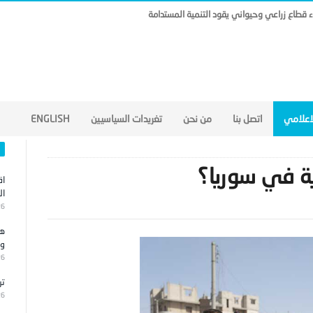
ناء قطاع زراعي وحيواني يقود التنمية المستدامة
لاعلامي
اتصل بنا
من نحن
تغريدات السياسيين
ENGLISH
ية في سوريا؟
اق
ال
26
هج
وا
26
تر
26