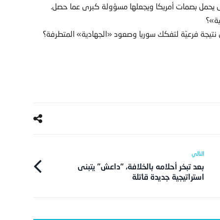
رى يحمل بصمات أمريكا ويجعلها مسؤولة كبرى عما حصل.
ية»؟
 نتيجة فرعيّة لتفكك سوريا وصعود «الجهادية» المتطرفة؟
بعد تبخر أحلامه بالخلافة، “داعش” يتبنى
استراتيجية جديدة قاتلة