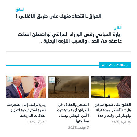
العراق..اقتصاد منهك على طريق الافلاس!!
زيارة العبادي رئيس الوزراء العراقي لواشنطن احدثت
عاصفة من الجدل والسبب الازمة اليمنية..
الخليج على صفيح ساخن:
التصحر والجفاف في
زيارة ترامب إلى السعودية:
هل تبدأ أخطر موجة ثراء
العراق: أزمة بيئية تهدد
خطوة استراتيجية لتعزيز
وانهيار في وقت واحد؟
الأمن الوطني وسبل
العلاقات التاريخية
معالجتها
30 أبريل,2026
13 مايو,2025
2 نوفمبر,2025