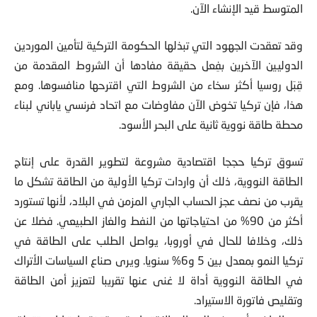
المتوسط قيد الإنشاء الآن.
وقد تعقدت الجهود التي تبذلها الحكومة التركية لتأمين الموردين
الدوليين الآخرين بفِعل حقيقة مفادها أن الشروط المقدمة من
قِبَل روسيا أكثر سخاء من الشروط التي اقترحها منافسوها. ومع
هذا، فإن تركيا تخوض الآن مفاوضات مع اتحاد فرنسي ياباني لبناء
محطة طاقة نووية ثانية على البحر الأسود.
تسوق تركيا حججا اقتصادية مشروعة لتطوير القدرة على إنتاج
الطاقة النووية، ذلك أن واردات تركيا الأولية من الطاقة تشكل ما
يقرب من نصف عجز الحساب الجاري المزمن في البلاد، لأنها تستورد
أكثر من 90% من احتياجاتها من النفط والغاز الطبيعي. فضلا عن
ذلك، وخلافا للحال في أوروبا، يواصل الطلب على الطاقة في
تركيا النمو بمعدل بين 5 و6% سنويا. ويرى صناع السياسات الأتراك
في الطاقة النووية أداة لا غنى عنها تقريبا لتعزيز أمن الطاقة
وتقليص فاتورة الاستيراد.