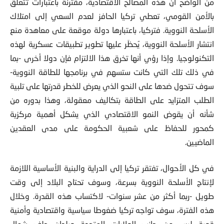
من الواضح أن هذه المصالح الاقتصادية، مقترنة باعتبارات تتعلق
بالأمن القومي، تعطي تركيا الحافز لعدم السعي إلى امتلاك
الأسلحة النووية. فتركيا، باعتبارها دولة موقعة على معاهدة منع
انتشار الأسلحة النووية، يُحظَر عليها تطوير تطبيقات عسكرية لهذه
التكنولوجيا. وإذا رؤي أنها تخرق هذا الالتزام فإن دولا أخرى -بما
في ذلك تلك التي كانت ستسهم في برنامجها للطاقة النووية-
سوف تتحول ضدها على النحو الذي يعرض للخطر قدرتها على تلبية
الطلب المتزايد على الطاقة بتكاليف معقولة، وهذا بدوره من
شأنه أن يقوض النمو الاقتصادي الذي يشكل أهمية مركزية
كمحور للحفاظ على شعبية الحكومة على مدى العقدين
الماضيين.
في كل الأحوال، تفتقر تركيا إلى الدراية والبنية الأساسية اللازمة
لإنتاج الأسلحة النووية بسرعة، وسوف تحتاج البلاد إلى وقت
طويل -ربما أكثر من عشر سنوات- لاكتساب هذه القدرة. وخلال
هذه الفترة، سوف تواجه تركيا ضغوطا سياسية واقتصادية وأمنية
قوية ليس من جانب الولايات المتحدة وبلدان حلف شمال