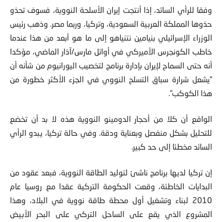
وفقا للرأي السائد، إذا أنتجت إيران الأسلحة النووية، فسوف تحذو
حذوها المملكة العربية السعودية، وتركيا، وربما مصر.
وذهب رئيس
الوزراء الإسرائيلي بنيامين نتنياهو إلى ما هو أبعد من هذا عندما
خاطب الكونجرس الأميركي في أوائل مارس/آذار الماضي، مؤكدا
أنه حتى السماح لإيران بإدارة برنامج لتخصيب اليورانيوم من شأنه أن
“يشعل شرارة سباق التسلح النووي في الجزء الأكثر خطورة من
هذا الكوكب”.
الواقع أن كلا من أحجار الدومينو النووية هذه لا بد أن تخضع
للتحليل بشكل منفصل وبعناية ودقة. وفي حالة تركيا، يبدو الرأي
السائد مخطئا إلى حد كبير.
إن تركيا لديها برنامج ناشئ لتوليد الطاقة النووية، فبعد عقود من
البدايات الخاطئة، وقعت الحكومة التركية عقدا مع روسيا عام
2010 لبناء وتشغيل أول محطة طاقة نووية في البلاد، وهذا
المشروع الذي يقع على الساحل التركي على البحر الأبيض