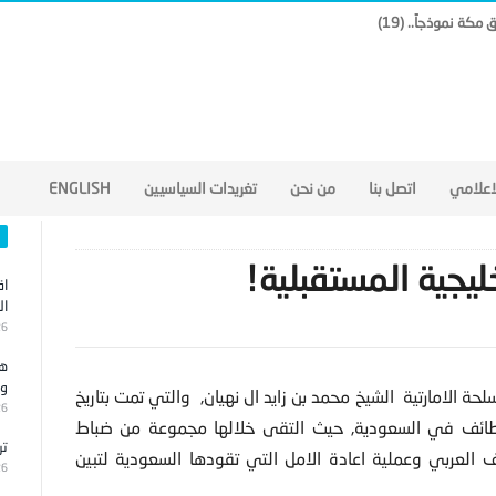
لاعلامي
اتصل بنا
من نحن
تغريدات السياسيين
ENGLISH
ليجية المستقبلية!
اق
ال
26
هج
وا
حة الامارتية الشيخ محمد بن زايد ال نهيان,
والتي تمت بتاريخ
26
لمدينة الطائف في السعودية, حيث التقى خلالها مجموعة من ضباط
تر
العربي وعملية اعادة الامل التي تقودها السعودية لتبين
26