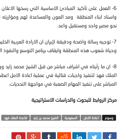
واسناد ابناء المنطقة ومد العون والمساعدة لهم ومؤازرته ل
نحو مصير واحد ومستقبل واعد.
7- توجيه رسالة واضحة ودقيقة لإيران ان الارادة العربية ال
وحياة شعوب هذه المنطقة وايقاف برنامج التوسع والنفوذ ال
8- ان ما رأيناه في اشراف مباشر من قبل الشيخ محمد زايد و
الملك فهد لتنفيذ واجبات قتالية في عملية اعادة الامل اعطت
المباشر على تنفيذ المهام الصعبة في مواجهة التحديات.
مركز الروابط للبحوث والدراسات الاستراتيجية
اعادة الامل
السعودية
الشيخ محمد بن زايد
قاعدة الملك فهد