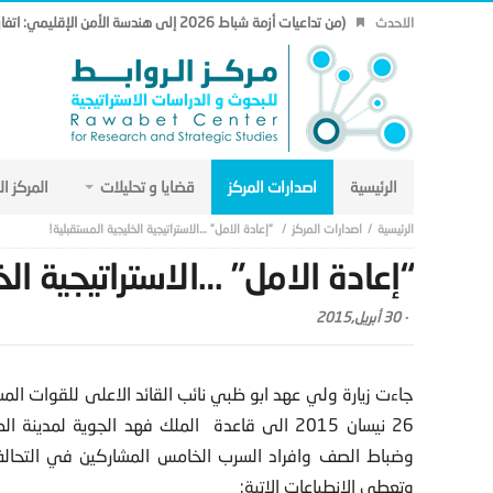
(من تداعيات أزمة شباط 2026 إلى هندسة الأمن الإقليمي: اتفاق مكة نموذجاً.. (19)
الاحدث
الرئيسية
اصدارات المركز
قضايا و تحليلات
المركز ا
اصدارات المركز
“إعادة الامل” …الاستراتيجية الخليجية المستقبلية!
“إعادة الامل” …الاستراتيجية الخ
-
30 أبريل,2015
جاءت زيارة ولي عهد ابو ظبي نائب القائد الاعلى للقوات المسل
26 نيسان 2015 الى قاعدة الملك فهد الجوية 
وضباط الصف وافراد السرب الخامس المشاركين في التحالف 
وتعطي الانطباعات الاتية: