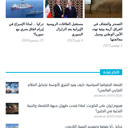
التصحر والجفاف في
مستقبل العلاقات الروسية
تركيا … لماذا الإسراع في
العراق: أزمة بيئية تهدد
الإيرانية بعد الزلزال
إبرام اتفاق بحري مع
الأمن الوطني وسبل
السوري
سوريا؟
معالجتها
6 يناير,2025
25 ديسمبر,2024
2 نوفمبر,2025
الأكثر قراءة
اقتصاد الجغرافيا السياسية: كيف يعيد الشرق الأوسط تشكيل النظام
التجاري العالمي؟
posted on 19/07/2026
هجوم إيران على الكويت: لماذا فتحت طهران جبهة الاقتصاد والبنية
التحتية في الخليج؟
posted on 20/07/2026
تركيا …آيا صوفيا وتصحيح المسار التاريخي