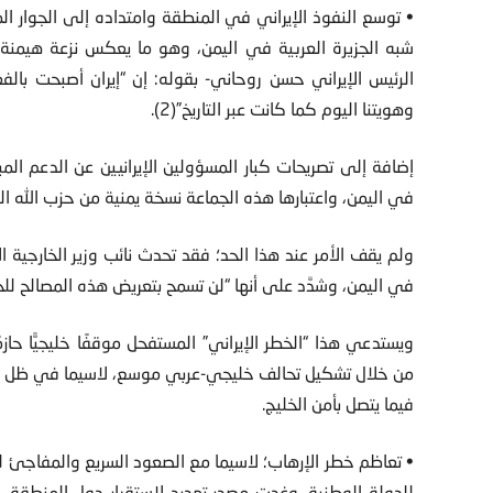
• توسع النفوذ الإيراني في المنطقة وامتداده إلى الجوار الم
شبه الجزيرة العربية في اليمن، وهو ما يعكس نزعة هيمنة 
الرئيس الإيراني حسن روحاني- بقوله: إن “إيران أصبحت بالف
وهويتنا اليوم كما كانت عبر التاريخ”(2).
إضافة إلى تصريحات كبار المسؤولين الإيرانيين عن الدعم الم
في اليمن، واعتبارها هذه الجماعة نسخة يمنية من حزب الله الل
ولم يقف الأمر عند هذا الحد؛ فقد تحدث نائب وزير الخارجية ال
في اليمن، وشدَّد على أنها “لن تسمح بتعريض هذه المصالح للخطر
ويستدعي هذا “الخطر الإيراني” المستفحل موقفًا خليجيًّا حا
من خلال تشكيل تحالف خليجي-عربي موسع، لاسيما في ظل غيا
فيما يتصل بأمن الخليج.
• تعاظم خطر الإرهاب؛ لاسيما مع الصعود السريع والمفاجئ لب
للدولة الوطنية، وغدت مصدر تهديد لاستقرار دول المنطقة، داخ