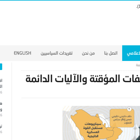
لاعلامي
اتصل بنا
من نحن
تغريدات السياسيين
ENGLISH
مة
فات المؤقتة والآليات الدائمة
اق
ال
26
هج
وا
26
تر
26