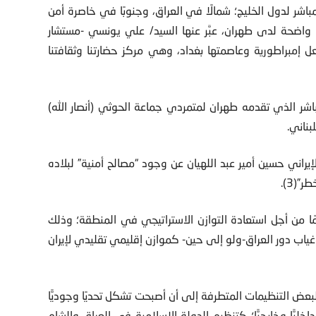
باشر لدول الخليج؛ شمالًا في العراق، وجنوبًا في خاصرة أمن
واضحة لدى طهران، عبَّر عنها السيد/ علي يونسي -مستشار
عل إمبراطورية وعاصمتها بغداد، وهي مركز حضارتنا وثقافتنا
باشر الذي تقدمه طهران لمتمردي جماعة الحوثي (أنصار الله)
بناني.
إيراني حسين أمير عبد اللهيان عن وجود “مصالح أمنية” لبلاده
”(3).
زمًا من أجل استعادة التوازن الاستراتيجي في المنطقة؛ وذلك
ب دور العراق-ولو إلى حين- كموازن إقليمي تقليدي لإيران
عض التنظيمات المتطرفة إلى أن أصبحت تشكل تحديًا وجوديًّا
ليًّا وخارجيًّا؛ كتنظيم الدولة الإسلامية في العراق والشام