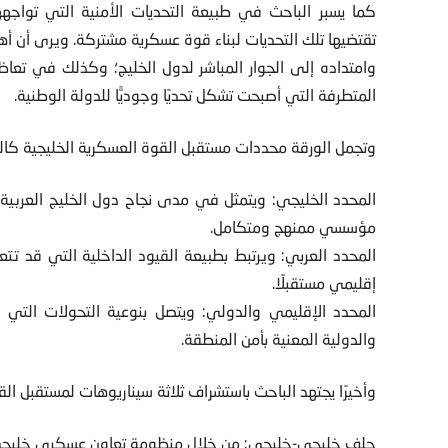
كما يسبر الباحث في طبيعة التحديات الأمنية التي تواجهها
تقتضيها تلك التحديات لبناء قوة عسكرية مشتركة. ويرى أن أ
وامتداده إلى الجوار المباشر لدول الخليج؛ وكذلك في تعا
المتطرفة التي أصبحت تشكل تحديًا وجوديًّا للدولة الوطنية.
وتجمل الورقة محددات مستقبل القوة العسكرية الخليجية كالت
المحدد الخليجي: ويتمثل في مدى نجاح دول الخليج العربية
مؤسسي ممنهج ومتكامل.
المحدد العربي: ويرتبط بطبيعة القيود الداخلية التي قد تتع
إقليمي مستقبلًا.
المحدد الإقليمي والدولي: ويتصل بنوعية التحولات التي ق
والدولية المعنية بأمن المنطقة.
وأخيرًا يجتهد الباحث باستشراف ثلاثة سيناريوهات لمستقبل الق
حلف خليجي-خليجي: من خلال منظومة تعاون عسكري خليجي-