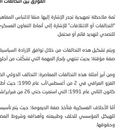
الفوارق بين التحالفات ا
ثمة ملاحظة تمهيدية تجدر الإشارة إليها منعًا لالتباس ال
“التحالفات أو الائتلافات” للإشارة إلى أنماط التعاون العسك
للتصدي لتهديد قائم أو محتمل.
ويتم تشكيل هذه التحالفات من خلال توافق الإرادة السياسية ل
صفة مؤقتة؛ بحيث تنتهي بإنجاز المهمة التي تشكَّلت من أجلها،
ومن أبرز أمثلة هذه التحالفات المعاصرة: التحالف الدولي الذ
كانون الثاني عام 1991؛ التي استمرت حتى 26 من فبراير/شباط من العام ذاته.
أمَّا الأحلاف العسكرية فتأخذ صفة الديمومة؛ حيث يتم تأسيس
للهيكل المؤسسي للحلف وطبيعته وأهدافه وشروط العضوية 
وحقوقها.