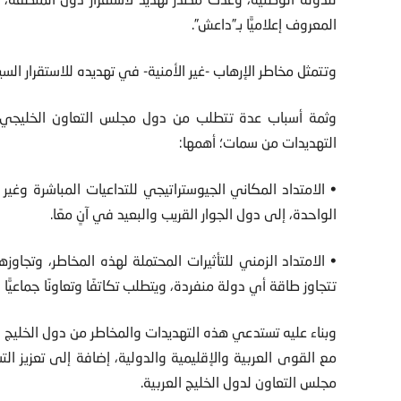
المعروف إعلاميًّا بـ”داعش”.
وتتمثل مخاطر الإرهاب -غير الأمنية- في تهديده للاستقرار ال
وثمة أسباب عدة تتطلب من دول مجلس التعاون الخليجي بناء
التهديدات من سمات؛ أهمها:
• الامتداد المكاني الجيوستراتيجي للتداعيات المباشرة وغير 
الواحدة، إلى دول الجوار القريب والبعيد في آنٍ معًا.
• الامتداد الزمني للتأثيرات المحتملة لهذه المخاطر، وتجاوز
تتجاوز طاقة أي دولة منفردة، ويتطلب تكاتفًا وتعاونًا جماعيًّا ل
وبناء عليه تستدعي هذه التهديدات والمخاطر من دول الخليج إع
مع القوى العربية والإقليمية والدولية، إضافة إلى تعزيز ا
مجلس التعاون لدول الخليج العربية.