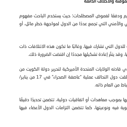
لمؤقتة والأحلاف الدائمة
مفاهيم ودفعًا لغموض المصطلحات؛ حيث يستخدم الباحث مفهوم
ري والأمني التي تجمع عددًا من الدول لمواجهة خطر ماثل، أو
لدول التي تشارك فيها، وغالبًا ما تكون هذه الائتلافات ذات
 وقد يتمُّ إعادة تشكيلها مجددًا إن اقتضت الضرورة ذلك.
ي قادته الولايات المتحدة الأميركية لتحرير دولة الكويت من
الغزو العراقي في 2 من أغسطس/آب عام 1990؛ حيث أطلقت دول التحالف عملية “عاصفة الصحراء” في 17 من يناير/
ها بموجب معاهدات أو اتفاقيات دولية، تتضمن تحديدًا دقيقًا
فيه ونوعيتها، كما تتضمن التزامات الدول الأعضاء فيها