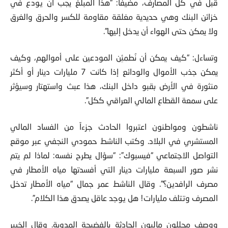
قبل في كل المصارف، مضيفاً: “هذا المبلغ يجب أن يودع في
خزائن البنك وهي حديدية مغلقة مقاومة للكسر والحرق والغرق
ولا يمكن حتى الهواء أن يدخل إليها”.
وتساءل: “كيف يمكن أن نُطمئِن المودعين على أموالهم، وكيف
يمكن جذب الأموال والودائع إذا كانت 7 مليارات دينار أو أكثر
منثورة في الأرض بقبو داخل البنك، هذا عبث واستهتار وسيؤثر
على سمعة القطاع المالي العراقي ككل”.
ناشطون ومواطنون اعتبروا الحادث جزءاً من الفساد المالي
المستشري في البلاد. وكتب الناشط حمودي النجفي عبر موقع
التواصل الاجتماعي “فيسبوك”: “سؤال يطرح نفسه: لماذا لم يتم
نشر صور السبعة مليارات دينار التي أفسدتها مياه الأمطار في
مصرف الرافدين؟”. وقال الناشط عمر جمال “مياه الأمطار تدخل
المصرف وتتلف مليارات! هل يوجد عاقل يصدق هذا الكلام”.
ووصف محللون ماليون الحادثة بالفضيحة المدوية. وقال الخبير