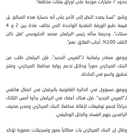
حدود 7 مليارات موزعة على أوراق بفئات مختلفة”.
وتابع: “لسنا بصدد النظر إلى الأمر على أنه خسارة هذه المبالغ، بل
قيمة طبع الورقة النقدية الواحدة التي تكلف عادة بين 2 و 4
سنتات”. وحينما سأله رئيس البرلمان محمد الحلبوسي “هل كان
التلف 100%، أجاب العلاق: نعم”.
ووفق مصادر برلمانية لـ”العربي الجديد”، فإن البرلمان طلب من
البنك المركزي صوراً ودلائل تدعم رواية محافظ المركزي، وفتح
تحقيق واسع في الحادثة.
ووفق مسؤول في الدائرة القانونية بالبرلمان في اتصال هاتفي
لـ”العربي الجديد”، فإن هناك أعضاء في البرلمان بدأوا أمس الثلاثاء
حراكاً لجمع توقيعات لإقالة محافظ البنك المركزي ومدير مصرف
الرافدين بتهم الفساد والخلل الوظيفي.
وقال إن البنك المركزي بات مطالباً بصور وتسجيلات مصورة تؤكد