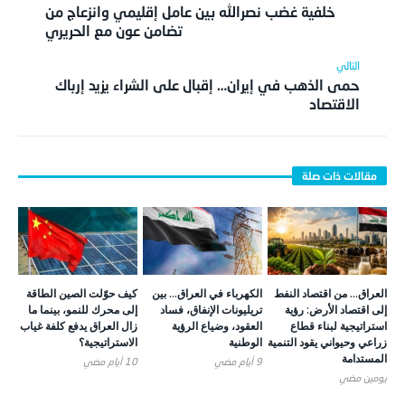
خلفية غضب نصرالله بين عامل إقليمي وانزعاج من
تضامن عون مع الحريري
حمى الذهب في إيران… إقبال على الشراء يزيد إرباك
الاقتصاد
العراق… من اقتصاد النفط
الكهرباء في العراق… بين
كيف حوّلت الصين الطاقة
إلى اقتصاد الأرض: رؤية
تريليونات الإنفاق، فساد
إلى محرك للنمو، بينما ما
استراتيجية لبناء قطاع
العقود، وضياع الرؤية
زال العراق يدفع كلفة غياب
زراعي وحيواني يقود التنمية
الوطنية
الاستراتيجية؟
المستدامة
9 أيام ‎مضي
10 أيام ‎مضي
يومين ‎مضي