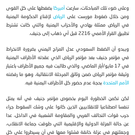
وعلى ضوء تلك المباحثات، سارعت
أميركا
بضغطها على كل القوى
ومن خلال ضغوط مورست على
الرياض
لإقناع الحكومة اليمنية
في الرياض ممثلة بهادي والأحزاب اليمنية والتي كانت تشترط
تطبيق القرار الأممي 2216 قبل أي ذهاب إلى جنيف.
ويبدو أن الضغط السعودي عدل المزاج اليمني بضرورة الانخراط
في مؤتمر جنيف بعد مؤتمر الرياض الذي عقدته الأطراف اليمنية
في 17 مايو/أيار الماضي، والذي طالبت فيه جميع الأطراف باعتبار
وثيقة مؤتمر الرياض ضمن وثائق المرحلة الانتقالية، وهو ما رفضته
الأمم المتحدة
بحجة عدم حضور كل الأطراف اليمنية فيه.
لكن تكمن الخطورة اليوم بخصوص مؤتمر جنيف في أنه يمثل
تنفسا اصطناعيا للانقلابيين الذين كانوا على وشك السقوط جراء
حرب قوات التحالف العربي والمقاومة الشعبية في الداخل، عدا
عن حالة العزلة الدولية والإقليمية التي طوقت جماعة الانقلاب،
وجعلتهم في عزلة خانقة فشلوا معها في أن يسيطروا على كل