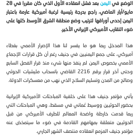
الوضع في
اليمن
بعد فشل انعقاده الأول الذي كان مقررا في 28
مايو/أيار الماضي، راجع بدرجة رئيسية لرغبة أميركية عارمة باعتبار
اليمن إحدى أوراقها لترتيب وضع منطقة الشرق الأوسط كلها على
ضوء التقارب الأميركي الإيراني الأخير.
هذا المدخل ربما هو ما يفسر لنا هذا الإصرار الأممي بغطاء
أميركي، على جمع اليمنيين في جنيف رغم أن كل قرارات الإجماع
الأممي بخصوص اليمن لم ينفذ منها شيء منذ قرار الفصل السابع
وحتى آخر قرار برقم 2216 القاضي بانسحاب مليشيات الحوثي
وصالح من المدن وتسليم السلاح الذي نهب من معسكرات الدولة.
يأتي مؤتمر جنيف هذا على خلفية المباحثات الأميركية الإيرانية
بحضور الحوثيين ووسيط عُماني في مسقط، وهي المباحثات التي
ربما قدمت خارطة واضحة المعالم للطرف الأميركي من قبل
الحوثيين متعلقة بمهامهم القادمة في ضوء ما سيتمخض عنه
مؤتمر جنيف المزمع انعقاده منتصف الشهر الجاري.