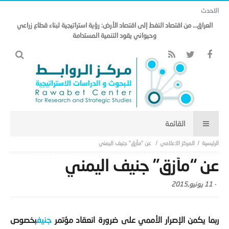
الاحدث
العراق… من اقتصاد النفط إلى اقتصاد الأرض: رؤية استراتيجية لبناء قطاع زراعي
وحيواني يقود التنمية المستدامة
المركز الاعلامي
عن “مأزق” جنيف اليمني
عن “مأزق” جنيف اليمني
-
11 يونيو,2015
ربما يكمن الإصرار الأممي على ضرورة انعقاد مؤتمر
جنيف
بخصوص