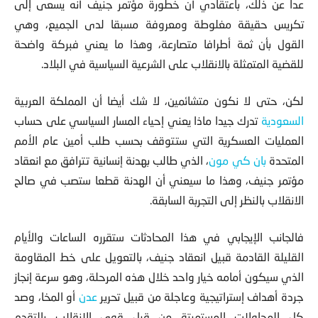
عدا عن ذلك، باعتقادي أن خطورة مؤتمر جنيف أنه يسعى إلى
تكريس حقيقة مغلوطة ومعروفة مسبقا لدى الجميع، وهي
القول بأن ثمة أطرافا متصارعة، وهذا ما يعني فبركة واضحة
للقضية المتمثلة بالانقلاب على الشرعية السياسية في البلاد.
لكن، حتى لا نكون متشائمين، لا شك أيضا أن المملكة العربية
السعودية
تدرك جيدا ماذا يعني إحياء المسار السياسي على حساب
العمليات العسكرية التي ستتوقف بحسب طلب أمين عام الأمم
المتحدة
بان كي مون
، الذي طالب بهدنة إنسانية تترافق مع انعقاد
مؤتمر جنيف، وهذا ما سيعني أن الهدنة قطعا ستصب في صالح
الانقلاب بالنظر إلى التجربة السابقة.
فالجانب الإيجابي في هذا المحادثات ستقرره الساعات والأيام
القليلة القادمة قبيل انعقاد جنيف، بالتعويل على خط المقاومة
الذي سيكون أمامه خيار واحد خلال هذه المرحلة، وهو سرعة إنجاز
جردة أهداف إستراتيجية وعاجلة من قبيل تحرير
عدن
أو المخا، وصد
كل المحاولات المستميتة من قبل قوى الانقلاب بالتقدم