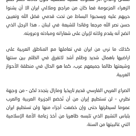
الزهراء المزعومة فما كان من مراجع وملالي ايران الا أن يشنوا
حربهم عليه ويسحبوا البساط من تحت قدمي فضل الله وتعيين
حسن نصر الله مرجعا وقائدا للشيعة في لبنان ، هذا الرجل الذي
اتضح أنه يقدم ولائه لإيران على شعاراته ومبادئه وعروبته.
كذلك ما نرى من ايران في تعاملها مع المناطق العربية على
اراضيها باهمال شديد وظلم أشد لاتفرق في الظلم بين سنتها
وشيعتها طالما جميعهم عرب، كما هو الحال في منطقة الأحواز
العربية.
الصراع العربي الفارسي قديم تاريخيا ومازال يتجدد لكن – من وجهة
نظري – لن تستطيع إيران من أن تُخضع الجزيرة العربية والعرب
عموما لسيطرتها حتى وإن خضعت أجزاء منها ولن تستطيع ايران
بلباس التشيع الذي تلبسه ظاهريا من أخذ زعامة الأمة الإسلامية
التي غالبيتها من السنة.