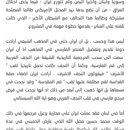
وسوريا ولبنان واخيرا اليمن ولم تتورع ايران – فيما يخص احتلال
العراق – من أن تضع يدها بيد المحتل الأمريكي طالما المصلحة
مشتركة وطالما هذا التحالف مع الشيطان الأكبر – الذي كانت
تلعنه على المنابر – يقدمها خطوة مهمة في المشروع.
ليس هذا وحسب ، بل ان ايران حتى في المذهب الشيعي أرادت
دوما تقديم وتفضيل العنصر الفارسي في المذهب اذ أن ايران
سعت الى سحب المرجعية التاريخية للشيعة من النجف العربية
إلى قم الفارسية، وكما أن النجف كانت تحمل تاريخيا لقب ”
الأشرف ” فيقولون النجف الاشرف ، أرادت ايران اضفاء صفة
القداسة لقم مطلقة عليها لقب ” قم المقدسة ” وقد نجحت في
مسعاها بل انها ذهبت إلى أبعد من ذلك اذ أنها نجحت في فرض
مرجع فارسي في قلب النجف العربي وهو اية الله السيستاني.
أما في لبنان فقد عملت ايران على محاربة وعزل مرجعها في ذلك
الوقت محمد حسين فضل الله الذي عارض الخميني في عدة
مسائل والذي اثار شكوكا علمية منطقية حول حادثة كسر ضلع