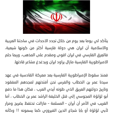
يتأكد لي يوما بعد يوم من خلال تجدد الاحداث في ساحتنا العربية
والاسلامية أن ايران هي دولة فارسية أكثر من كونها شيعية،
فالعِرق الفارسي في ايران اقوى ومقدم على المذهب، وربما حلم
الامبراطورية الفارسية مازال يراود ايران ويدغدغ مشاعر قادتها.
فمنذ سقوط الإمبراطورية الفارسية بعد معركة القادسية في عهد
سيدنا عمر بن الخطاب والفرس تحن أفئدتهم لمجدهم المفقود
وتاريخ دولتهم العريق الذي طوته أيدي العرب ، فكان هذا ما دفع
أبو لؤلؤة المجوسي إلى قتل الخليفة الراشد عمر بن الخطاب ، أما
الغريب في الأمر أن أيران – المسلمة – مازالت تحتفظ بضريح ومزار
لأبي لؤلؤة أو بابا شجاع الدين الفيروزي كما يسمونه !! وكأنه