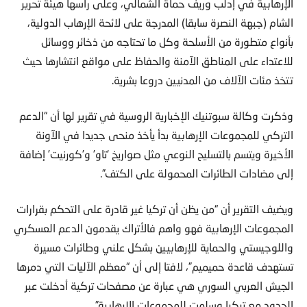
الإرهابية في إدلب وريف حماة الشمالي، وعلى رأسها هيئة تحرير
الشام (جبهة النصرة سابقا) المدرجة على لائحة الإرهاب الدولية،
بأنواع متطورة من الأسلحة وكل ما تحتاجه من ذخائر ووسائل
للاعتداء على المناطق الآمنة والحفاظ على مواقع انتشارها حيث
تتخذ مئات الآلاف من المدنيين دروعا بشرية.
وذكرت وكالة سبوتنيك الإخبارية الروسية في تقرير لها أن “الدعم
التركي للمجموعات الإرهابية بدأ يأخذ منحى جديدا في الآونة
الأخيرة ويتسم بالتسليح النوعي مثل صواريخ ‘تاو’ و’كورنيت’ إضافة
إلى مضادات الطائرات المحمولة على الكتف”.
ويضيف التقرير أن “من يظن أن تركيا غير قادرة على التحكم بقرارات
المجموعات الإرهابية فهو واهم فالأتراك يقدمون الدعم العسكري
واللوجيستي والحماية للإرهابيين بشكل علني وطائرات مسيرة
تستهدف قاعدة حميميم”، لافتا إلى أن “معظم الآليات التي دمرها
الجيش العربي السوري هي عبارة عن مصفحات تركية أدخلت عبر
الحدود مع تركيا وسلمت للمجموعات الإرهابية”.