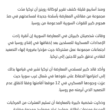
ومنذ أسابيع قليلة كشف تقرير لوكالة رويترز أن تركيا مدّت
مجموعة من مقاتلي المعارضة بأسلحة جديدة لمساعدتهم في صدّ
هجوم كبير للقوات السورية المدعومة من روسيا.
وقالت شخصيتان كبيرتان في المعارضة السورية إن أنقرة زادت
الإمدادات العسكرية للمسلحين بعد إخفاقها في إقناع روسيا في
اجتماعات مجموعة عمل مشتركة جرت مؤخرا بضرورة إنهاء التصعيد
لتفادي تدفق كبير للاجئين إلى تركيا.
وأكد قائد كبير لمسلحي المعارضة أن تركيا تشير في قيامها بذلك
إلى اعتزامها الحفاظ على نفوذها في شمال غرب سوريا حيث
عززت وجودها العسكري في 12 موقعا أقامتها وفقا لاتفاق عدم
التصعيد الذي أبرمته مع روسيا.
وذكرت شخصية كبيرة بالمعارضة أن تسليم العشرات من المركبات
المدرعة ومنصات إطلاق صواريخ غراد وصواريخ موجهة مضادة