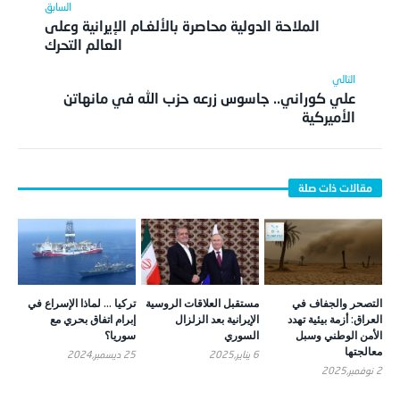
الملاحة الدولية محاصرة بالألغـام الإيرانية وعلى
العالم التحرك
علي كوراني.. جاسوس زرعه حزب الله في مانهاتن
الأميركية
التصحر والجفاف في
مستقبل العلاقات الروسية
تركيا … لماذا الإسراع في
العراق: أزمة بيئية تهدد
الإيرانية بعد الزلزال
إبرام اتفاق بحري مع
الأمن الوطني وسبل
السوري
سوريا؟
معالجتها
6 يناير,2025
25 ديسمبر,2024
2 نوفمبر,2025