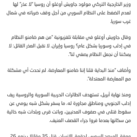
وزير الخارجية التركي مولود جاويش أوغلو أن روسيا “لا عذر” لها
لعدم الضغط على النظام السوري من أجل وقف ضرباته في شمال
غرب سوريا.
وقال جاويش أوغلو في مقابلة تلفزيونية “من هم ضامنو النظام
في إدلب وسوريا بشكل عام؟ روسيا وإيران. لا نقبل العذر القائل: لا
يمكننا أن نجعل النظام يصغي لنا”.
وأضاف “منذ البداية قلنا إننا ضامنو المعارضة. لم تحدث أي مشكلة
مع المعارضة المعتدلة”.
ومنذ نهاية أبريل، تستهدف الطائرات الحربية السورية والروسية ريف
إدلب الجنوبي ومناطق مجاورة له، ما يسفر بشكل شبه يومي عن
سقوط قتلى في صفوف المدنيين، وباتت قرى وبلدات شبه خالية
من سكانها بعدما فروا جراء القصف العنيف.
ووفق المرصد السوري لحقوق الإنسان، قتل 35 مقاتلا بينهم 26