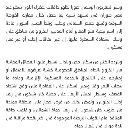
ونشر التلفزيون الرسمي صورا تظهر حافلات خضراء اللون تنتظر عند
معبر صوران في مشهد شبيه بما حصل خلال معارك الغوطة
الشرقية وقبلها حمص الشمالي وحلب. ويلجأ الجيش السوري عادة
إلى استراتيجية فتح المعابر أمام المدنيين للخروج من مناطق على
وشك استعادة السيطرة عليها، إن عبر اتفاقات إجلاء أو عبر عمل
عسكري.
ويتردد الكثير من سكان مدن وبلدات تسيطر عليها الفصائل المقاتلة
في الخروج باتجاه المناطق الحكومية خشية تعرضهم للاعتقال أو
إجبارهم على الالتحاق بالخدمة العسكرية الإلزامية. وعادة ما
يتطلب الأمر وقتا ويجبر السكان على المغادرة على وقع اشتداد
القصف. وسيطر الجيش الأربعاء على مدينة خان شيخون في ريف
إدلب الجنوبي. وتمكن بذلك من فرض حصار على منطقة ممتدة
من جنوب خان شيخون إلى ريف حماة الشمالي، وأغلقت كافة
المنافذ أمام القوات التركية الموجودة في أكبر نقطة مراقبة في
بلدة مورك في شمال حماة.