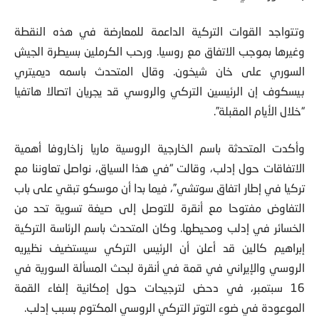
وتتواجد القوات التركية الداعمة للمعارضة في هذه النقطة
وغيرها بموجب الاتفاق مع روسيا. ورحب الكرملين بسيطرة الجيش
السوري على خان شيخون. وقال المتحدث باسمه ديميتري
بيسكوف إن الرئيسين التركي والروسي قد يجريان اتصالا هاتفيا
“خلال الأيام المقبلة”.
وأكدت المتحدثة باسم الخارجية الروسية ماريا زاخاروفا أهمية
الاتفاقات حول إدلب، وقالت “في هذا السياق، نواصل تعاوننا مع
تركيا في إطار اتفاق سوتشي”، فيما بدا أن موسكو تبقي على باب
التفاوض مفتوحا مع أنقرة للتوصل إلى صيغة تسوية تحد من
الخسائر في إدلب ومحيطها. وكان المتحدث باسم الرئاسة التركية
إبراهيم كالين قد أعلن أن الرئيس التركي سيستضيف نظيريه
الروسي والإيراني في قمة في أنقرة لبحث المسألة السورية في
16 سبتمبر، في دحض لترجيحات حول إمكانية إلغاء القمة
الموعودة في ضوء التوتر التركي الروسي المكتوم بسبب إدلب.