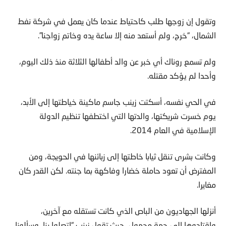
وتقول إن زوجها طلب كاحتياط عندما كان يعمل في شركة نفط
الشمال، “خرج، ولم أستعد منه إلا ساعة يده وخاتم زواجنا”.
ولم تسمع روناك أي خبر عن والد أطفالها الثلاثة منذ ذلك اليوم،
وأحدا لم يؤكد مقتله.
في الحي نفسه، أسكتت زينب جاسم ماكينة خياطتها إلى الأبد،
يوم خسرت شريكتها، والدتها التي اختطفها تنظيم الدولة
الإسلامية في العام 2014.
وكانت بشرى تنقل ثيابا خاطتها إلى زبائنها في الحويجة، ومن
المفترض أن تعود حاملة خضارا وفاكهة بما جنته. لكن القدر كان
مغايرا.
أنزلها الجهاديون من الباص الذي كانت تستقله مع آخرين،
واقتادوها إلى جهة مجهول، حيث تقول زينب “اتصلوا بنا، وسألونا