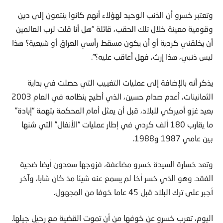
وتعتبر خسرو أن الذنب الوحيد لهؤلاء أنهم كانوا ينتمون إلى دين
وقومية معينة خلال تلك الحقب، قائلة “هل أنا قلت لرب العالمين
أن يخلقني كردية أو أن يكون مسقط رأسي العراق أو شيعية؟ هذا
ليس ذنبي، هذا إرث، فهل أعاقب عليه؟”.
يذكر أنه بالإضافة إلى عمليات التغييب التي حصلت في بداية
الثمانينات، أعدم صدام حسين، الذي أطيح بنظامه في العام 2003
بعيد غزو أميركي للبلاد، قبل أن يمثل أمام المحكمة بتهمة “إبادة”
ما يقارب 180 ألف كردي في إطار عمليات “الأنفال” التي شنها
بين عامي 1987 و1988.
وتعد خسارة السيدة خسرو مضاعفة، فزوجها سعدون أيضا ضحية
الفقد. وهو الذي خسر أخا لم يسمع عنه شيئا مذ كان شابا، وآخر
أجبر على ترك البلاد قبل 45 عاما خوفا من المجهول.
اليوم، تعرب خسرو عن خوفها من أن تموت القضية مع رحيل جيلها.