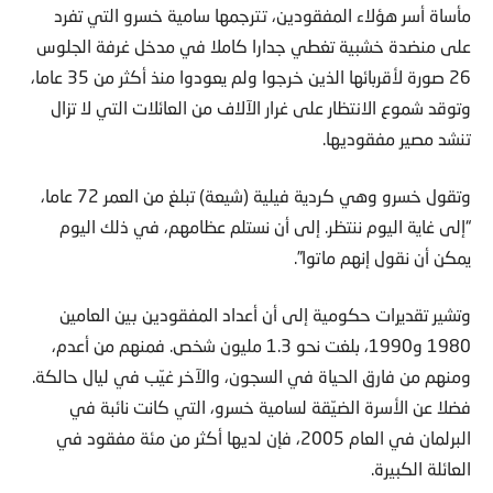
مأساة أسر هؤلاء المفقودين، تترجمها سامية خسرو التي تفرد
على منضدة خشبية تغطي جدارا كاملا في مدخل غرفة الجلوس
26 صورة لأقربائها الذين خرجوا ولم يعودوا منذ أكثر من 35 عاما،
وتوقد شموع الانتظار على غرار الآلاف من العائلات التي لا تزال
تنشد مصير مفقوديها.
وتقول خسرو وهي كردية فيلية (شيعة) تبلغ من العمر 72 عاما،
“إلى غاية اليوم ننتظر. إلى أن نستلم عظامهم، في ذلك اليوم
يمكن أن نقول إنهم ماتوا”.
وتشير تقديرات حكومية إلى أن أعداد المفقودين بين العامين
1980 و1990، بلغت نحو 1.3 مليون شخص. فمنهم من أعدم،
ومنهم من فارق الحياة في السجون، والآخر غيّب في ليال حالكة.
فضلا عن الأسرة الضيّقة لسامية خسرو، التي كانت نائبة في
البرلمان في العام 2005، فإن لديها أكثر من مئة مفقود في
العائلة الكبيرة.