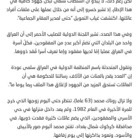
لكن رغم ذلك، لا يبدو أن السلطات تسعى لبذل جهود كافية في
هذا الإطار، إذ تشير خسرو إلى أنه من خلال عملها على ملفات أفراد
عائلتها، اكتشفت غياب التمويل “حتى لمدير المقابر الجماعية”.
وفي هذا الصدد، تشير اللجنة الدولية للصليب الأحمر إلى أن العراق
واحد من البلدان التي تضمّ أكبر عددٍ من المفقودين، فكلّ أسرة
في العراق عمليا إمّا لديها مفقود وإما تعرف أسرا فُقد ذووها.
وتقول المتحدثة باسم المنظمة الدولية في العراق سلمى عودة
إن “العدد يقدر بالمئات من الآلاف. رسالتنا للحكومة هي أن
العائلات تستحق المزيد من الجهود لإغلاق هذا الملف ربما يوما ما”.
ولا تزال روناك محمد (63 عاما)، تنتظر حتى اليوم زوجها الذي خرج
للمرة الأخيرة في العام 1982، ولم يعد. داخل منزلها في حي
الأسرى والمفقودين، الذي يضم عائلات كثيرة فقدت ذويها، في
محافظة كركوك شمال بغداد، تفتح محمد ألبوم صور بالأبيض
والأسود، وتعود بذاكرتها إلى يوم زفافها.