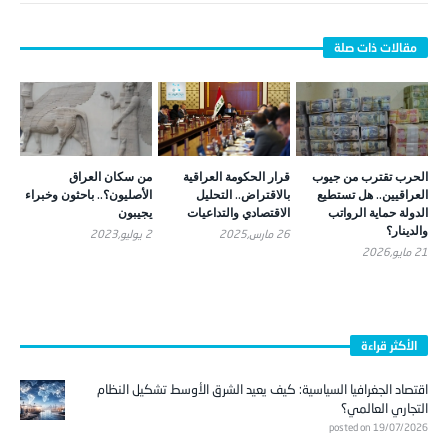
الحرب تقترب من جيوب
قرار الحكومة العراقية
من سكان العراق
العراقيين.. هل تستطيع
بالاقتراض.. التحليل
الأصليون؟.. باحثون وخبراء
الدولة حماية الرواتب
الاقتصادي والتداعيات
يجيبون
والدينار؟
26 مارس,2025
2 يوليو,2023
21 مايو,2026
الأكثر قراءة
اقتصاد الجغرافيا السياسية: كيف يعيد الشرق الأوسط تشكيل النظام
التجاري العالمي؟
posted on 19/07/2026