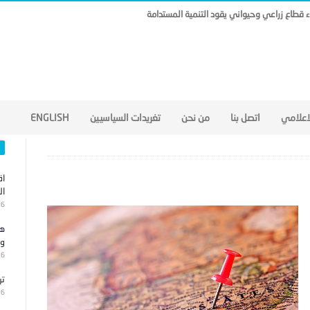
ناء قطاع زراعي وحيواني يقود التنمية المستدامة
لاعلامي
اتصل بنا
من نحن
تغريدات السياسيين
ENGLISH
اق
ال
26
هج
وا
26
تر
26