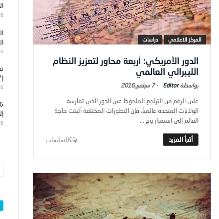
ال
26
ال
المركز الاعلامي
دراسات
ال
26
الدور الأمريكي: أربعة محاور لتعزيز النظام
تد
الليبرالي العالمي
(7)
Editor
-
7 سبتمبر,2016
26
على الرغم من التراجع الملحوظ في الدور الذي تمارسه
الولايات المتحدة عالمياً، فإن التطورات المختلفة أثبتت حاجة
إل
العالم إلى استمرار وج ...
26
التعليقات