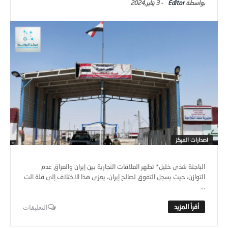
Editor
-
3 يناير,2024
اصدارات المركز
الباجثة شذى خليل* تظهر العلاقات التجارية بين إيران والعراق عدم
التوازن، حيث يسجل التفوق لصالح إيران. يعزى هذا الاختلاف إلى قلة الت
...
التعليقات