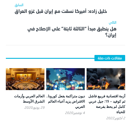
خليل زاده: أميركا نسقت مع إيران قبل غزو العراق
هل ينطبق مبدأ “الثالثة ثابتة” على الإصلاح في
إيران؟
أزمة اقتصادية فربيع فاشل
ديون متراكمة بفعل كورونا..
العالم العربي وأزمات
ثم كوفيد – 19: جيل عربي
الاقتراض يزيد أعباء العالم
الشرق الأوسط
كامل لم يحظ بفرصة
العربي
29 يونيو,2020
للحياة
4 نوفمبر,2020
2 أكتوبر,2022