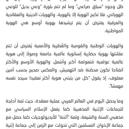
ظل وجود “سياق صراعي” وما لم تتم بلورة “وعي بديل” للوعي
الهوياتي. فلا تكبح الهوية إلا بالهوية، والهويات الدينية والعقائدية
والعرقية يفترض أن يتم ترشيدها بهوية أوسع هي الهوية
المواطنية.
والهويات الوطنية والقومية والقُطرية والأممية يُفترض أن تتم
عقلنتها بهوية حضارية إنسانوية عالمية جامعة وصولا إلى هوية
عالمية عولمية مُتعولمة أكبر وأشمل. والهوية الأوسع والأكثر
انفتاحا تكون محصّنة ضد التهميش، والعكس صحيح بحسب أمين
معلوف، إذ يقول “كل من يتبنى هوية أكثر تعقيدا سيجد نفسه
مهمشا”.
وما يحصل اليوم في العالم العربي عملية معقدة، حيث ثمة أدلجة
للجماعات الإثنية المذهبية كما يفعل الإسلام السياسي مع
مذهبي السنة والشيعة، وثمة “أثننة” للأيديولوجيات كما حصل مع
جماعة الإخوان المسلمين التي تحولت مع الزمن إلى جماعة إثنية