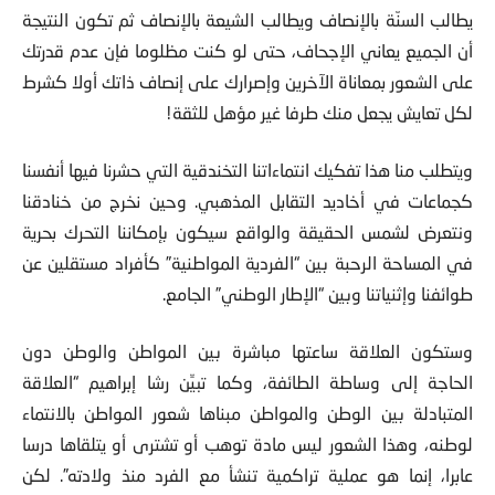
يطالب السنّة بالإنصاف ويطالب الشيعة بالإنصاف ثم تكون النتيجة
أن الجميع يعاني الإجحاف، حتى لو كنت مظلوما فإن عدم قدرتك
على الشعور بمعاناة الآخرين وإصرارك على إنصاف ذاتك أولا كشرط
لكل تعايش يجعل منك طرفا غير مؤهل للثقة!
ويتطلب منا هذا تفكيك انتماءاتنا التخندقية التي حشرنا فيها أنفسنا
كجماعات في أخاديد التقابل المذهبي. وحين نخرج من خنادقنا
ونتعرض لشمس الحقيقة والواقع سيكون بإمكاننا التحرك بحرية
في المساحة الرحبة بين “الفردية المواطنية” كأفراد مستقلين عن
طوائفنا وإثنياتنا وبين “الإطار الوطني” الجامع.
وستكون العلاقة ساعتها مباشرة بين المواطن والوطن دون
الحاجة إلى وساطة الطائفة، وكما تبيِّن رشا إبراهيم “العلاقة
المتبادلة بين الوطن والمواطن مبناها شعور المواطن بالانتماء
لوطنه، وهذا الشعور ليس مادة توهب أو تشترى أو يتلقاها درسا
عابرا، إنما هو عملية تراكمية تنشأ مع الفرد منذ ولادته”. لكن