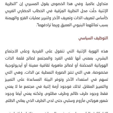
متداول عالميا. وفي هذا الخصوص يقول المسيري إن “النظرية
الإثنية حلَّت محل النظرية العِرْقية في الخطاب الحضاري الغربي
كأساس لتعريف الذات وتعريف الآخر ولتبرير عمليات الغزو والهيمنة
بسبب تماثلهما البنيوي العميق وربما ترادفهما”.
التوظيف السياسي
هذه الهوية الإثنية التي تتغول على الفردية وعلى الاجتماع
البشري، بمعنى أنها تلغي الفرد والمجتمع لصالح قلعة الذات
الهوياتية المحصّنة أو لصالح ماهوية ثقافية معينة أو أيديولوجية
مخصوصة، هي التي تنتج الصورة النمطية عن الذات، وهي التي
تسهم في استعداء الآخر وتوفر البيئة المساعدة على التمييز
والتمييز المقابل. لذلك فوجود أزمة إثنية في مجتمع ما لا يعني
فقط وجود طرف ظالم وطرف مظلوم، ولكنه يعني أيضا وجود
شعور هوياتي مأزوم وسلبي حتى لدى الطرف الذي يعاني الظلم.