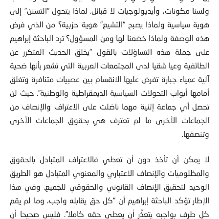
ولسنا مكونات، وأيديولوجيات لا قبائل. لماذا يتحول “التسنن” إلى
هوية سياسية ولماذا يصبح “التشيع” هوية حزبية؟ من الذي فرض
هذه الوصفة ولماذا خضعنا لها ومن المسؤول؟ ترد الباحثة إبراهيم
على جملة هذه التساؤلات بالقول “يخلق الحديث المتكرر عن
الطائفية وعيا شقيا لدى المجتمعات العربية التي تشعر بأنها ضحية
آلية عمياء جبارة تفرض عليها الانقسام بين عصبيات متنافرة وتغلق
أمامها أبواب التحولات السياسية الديمقراطية والوطنية”. حيث لن
تحصل أي جماعة إثنية مهما ناضلت على الاعتراف والإنصاف من
الجماعات الأخرى ما لم تعترف هي بحقوق الجماعات الأخرى
وتنصفها.
لا يمكن أن تأخذ دون أن تعطي فالاعتراف المتبادل بالحقوق
والمظلوميات والإنصاف الاعتباري والمعنوي المتبادل هو الطريق
الوحيد لتحقيق الإنصاف القانوني والحقوقي للجميع. وفي هذا
الإطار تؤكد الباحثة إبراهيم أن “كل حق يقابله واجب، وما لم يقم
كل طرف بواجبه يتعذَّر أن يعطى حقه كاملا”. فليس صحيحا أن