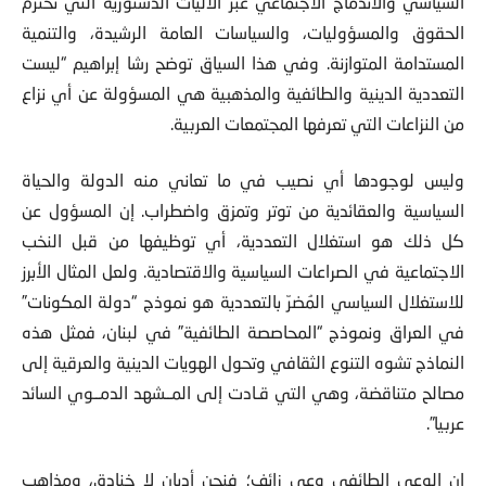
السياسي والاندماج الاجتماعي عبر الآليات الدستورية التي تحترم
الحقوق والمسؤوليات، والسياسات العامة الرشيدة، والتنمية
المستدامة المتوازنة. وفي هذا السياق توضح رشا إبراهيم “ليست
التعددية الدينية والطائفية والمذهبية هي المسؤولة عن أي نزاع
من النزاعات التي تعرفها المجتمعات العربية.
وليس لوجودها أي نصيب في ما تعاني منه الدولة والحياة
السياسية والعقائدية من توتر وتمزق واضطراب. إن المسؤول عن
كل ذلك هو استغلال التعددية، أي توظيفها من قبل النخب
الاجتماعية في الصراعات السياسية والاقتصادية. ولعل المثال الأبرز
للاستغلال السياسي المُضرّ بالتعددية هو نموذج “دولة المكونات”
في العراق ونموذج “المحاصصة الطائفية” في لبنان، فمثل هذه
النماذج تشوه التنوع الثقافي وتحول الهويات الدينية والعرقية إلى
مصالح متناقضة، وهي التي قـادت إلى المــشهد الدمــوي السائد
عربيا”.
إن الوعي الطائفي وعي زائف؛ فنحن أديان لا خنادق، ومذاهب