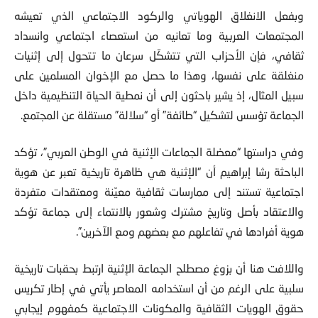
وبفعل الانغلاق الهوياتي والركود الاجتماعي الذي تعيشه
المجتمعات العربية وما تعانيه من استعصاء اجتماعي وانسداد
ثقافي، فإن الأحزاب التي تتشكّل سرعان ما تتحول إلى إثنيات
منغلقة على نفسها، وهذا ما حصل مع الإخوان المسلمين على
سبيل المثال، إذ يشير باحثون إلى أن نمطية الحياة التنظيمية داخل
الجماعة تؤسس لتشكيل “طائفة” أو “سلالة” مستقلة عن المجتمع.
وفي دراستها “معضلة الجماعات الإثنية في الوطن العربي”، تؤكد
الباحثة رشا إبراهيم أن “الإثنية هي ظاهرة تاريخية تعبر عن هوية
اجتماعية تستند إلى ممارسات ثقافية معيّنة ومعتقدات متفردة
والاعتقاد بأصل وتاريخ مشترك وشعور بالانتماء إلى جماعة تؤكد
هوية أفرادها في تفاعلهم مع بعضهم ومع الآخرين”.
واللافت هنا أن بزوغ مصطلح الجماعة الإثنية ارتبط بحقبات تاريخية
سلبية على الرغم من أن استخدامه المعاصر يأتي في إطار تكريس
حقوق الهويات الثقافية والمكونات الاجتماعية كمفهوم إيجابي