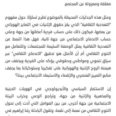
مغلقة ومعزولة عن المجتمع.
ومثل هذه الجدليات المحيطة بالموضوع تطرح تساؤلا حول مفهوم
“التعددية الثقافية” الذي يقرّ حقوق الإثنيات في التمايز الهوياتي
عن بعضها، فيكون ذلك على حساب فردية أعضائها من جهة وعلى
حساب الاندماج الاجتماعي من جهة ثانية، فهل هذا النمط من
التعددية الثقافية يمثل الوصفة السليمة للمجتمعات وللتعامل مع
التنوع الثقافي أم أن الأمثل هو تحقيق “الاندماج الثقافي” عبر
سياق تنموي ومواطني وحقوقي يؤكد على الفردية ويخفف من
هيمنة الروح الإثنية والهوياتية على تفكيرنا وسلوكياتنا بما يجفف
منابع التمييز العنصري والإقصاء والاستبعاد الاجتماعي بيننا؟
إن الاستثمار السياسي والأيديولوجي في الهويات الدينية
والمذهبية والإثنية من جهة، وتراجع الوعي وخراب البيئة
الاجتماعية من جهة أخرى، من بين العوامل التي أدت إلى تحول
التنوع الثقافي من نعمة إلى نقمة. وتقول الباحثة رشا إبراهيم في