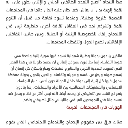
هذا الاتجاه “أصبح التعدد الطائفي الديني والإثني يظهر على أنه
نقمة إلهية بدل أن يعاش كما كان عليه الحال دائما في المجتمعات
القديمة كثروة وطنية”. وعندما تسود ثقافة من قبيل أن التنوع
نقمة وتشرذم نجد في المقابل ثقافة أخرى متطرفة ترى في
الاندماج إلغاء للخصوصية الإثنية أو الدينية، وبين هاتين الثقافتين
الإلغائيتين تضيع الدول وتتفكك المجتمعات.
فالذين ينادون بدولة وطنية شمولية تسود فيها هوية إثنية واحدة هي
هوية الأغلبية، إنما يطالبون بنموذج إلغائي لن يصمد طويلا في هذا العصر
الذي تسوده تعددية الفرص والمنابر والمنصات وصار بإمكان كل إنسان أن
يُسمع صوته ويعبّر عن نفسه وهويته وثقافته. والذين ينادون بدولة مفككة
تتحول فيها كل إثنية إلى دولة داخل الدولة دون أدنى اعتبار للتماسك
الاجتماعي والمشتركات المصالحية بين الأفراد والجماعات، إنما ينادون
بنموذج انقسامي تفكيكي لن يصمد أيضا، لأنه ليس أكثر من نظام يعمل ضد
نفسه ولنا في النموذجين العراقي واللبناني مثال تطبيقي واضح.
الهويات في المجتمعات العربية
هناك فرق بين مفهوم الإدماج والاندماج الاجتماعي الذي يقوم