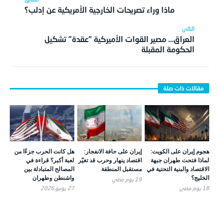
ماذا وراء تصريحات الخارجية الأمريكية عن إدلب؟
العراق… مصير القوات الأميركية “عقدة” تشكيل
الحكومة المقبلة
هجوم إيران على الكويت:
إيران على حافة الانفجار:
هل كانت الحرب جزءًا من
لماذا فتحت طهران جبهة
اقتصاد ينهار وحرب قد تغيّر
لعبة أكبر؟ قراءة في
الاقتصاد والبنية التحتية في
مستقبل المنطقة
المصالح المتبادلة بين
الخليج؟
واشنطن وطهران
19 يوم ‎مضي
18 يوم ‎مضي
27 يونيو,2026