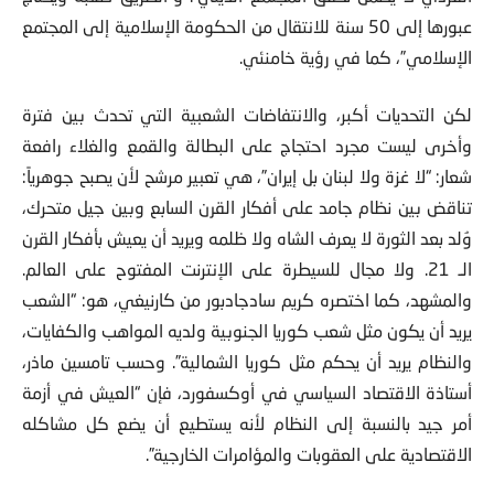
عبورها إلى 50 سنة للانتقال من الحكومة الإسلامية إلى المجتمع
الإسلامي”، كما في رؤية خامنئي.
لكن التحديات أكبر، والانتفاضات الشعبية التي تحدث بين فترة
وأخرى ليست مجرد احتجاج على البطالة والقمع والغلاء رافعة
شعار: “لا غزة ولا لبنان بل إيران”، هي تعبير مرشح لأن يصبح جوهرياً:
تناقض بين نظام جامد على أفكار القرن السابع وبين جيل متحرك،
وُلد بعد الثورة لا يعرف الشاه ولا ظلمه ويريد أن يعيش بأفكار القرن
الـ 21. ولا مجال للسيطرة على الإنترنت المفتوح على العالم.
والمشهد، كما اختصره كريم سادجادبور من كارنيغي، هو: “الشعب
يريد أن يكون مثل شعب كوريا الجنوبية ولديه المواهب والكفايات،
والنظام يريد أن يحكم مثل كوريا الشمالية”. وحسب تامسين ماذر،
أستاذة الاقتصاد السياسي في أوكسفورد، فإن “العيش في أزمة
أمر جيد بالنسبة إلى النظام لأنه يستطيع أن يضع كل مشاكله
الاقتصادية على العقوبات والمؤامرات الخارجية”.