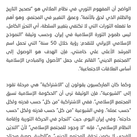
الواضح أن المفهوم الثوري في نظام الملالي هو “تصحيح التاريخ
والظلم الذي لحق بالأئمة”. وعمق التغيير في المجتمع، وهو أهم
ما تفعله الثورات التي لا تكتفي بتغيير السلطة، أي التحرّر الكامل،
ليس طموح الثورة الإسلامية في إيران. وحسب وثيقة “النموذج
الإسلامي الإيراني للتقدم: رؤية خلال 50 سنة” التي تحمل اسم
المرشد الأعلى علي خامنئي، فإن الهدف هو الوصول إلى
“المجتمع الديني” القائم على جعل “الأصول والمبادئ الإسلامية
أساس العلاقات الاجتماعية”.
وكما كان الماركسيون يقولون إن “الاشتراكية” هي مرحلة تقود
إلى “الشيوعية”، فإن الوثيقة ترى أن “الحكومة الإسلامية تسبق
المجتمع الإسلامي”. ففي الاشتراكية “من كل” حسب قدرته ولكل
“حسب عمله”. وفي الشيوعية “من كل” حسب قدرته ولكل “حسب
حاجته”. وفي إيران اليوم، حيث “النجاح في الحركة الثورية وإقامة
النظام الإسلامي”، فإنه “لا وجود للمجتمع الإسلامي” لأنّ “التديّن
الفردي لا يضمن تحقق المجتمع الديني”. و”الطريق صعبة ويحتاج