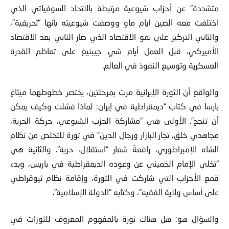
متشددة” عن أحزاب شيوعية مرتبطة بالاتحاد السوفياتي الذي
اختلفت معه الصين أيام ماو ووصفت شيوعيته بأنها “تحريفية”،
والثاني التركيز على نمو الاقتصاد الذي صار الثاني بعد الاقتصاد
الأميركي، قبل العمل أيام شي جيبنيغ على تعاظم القدرة
العسكرية وتوسيع النفوذ في العالم.
والواقع أن الثورة الإيرانية مرت بمرحلتين، يختصر خطوطهما ميثاغ
بارسا في كتاب “ديمقراطية في إيران: لماذا فشلت وكيف يمكن
أن تنجح”. الأولى هي “مشاركة الحزب الشيوعي، حركة الحرية،
مجاهدي خلق، تجار البازار ورجال الدين” في ثورة للتخلص من نظام
الشاه الإمبراطوري، رافعةً شعار “استقلال، حرية”. والثانية هي
“تخلي الإمام الخميني عن وعوده الديمقراطية في باريس، وبدء
قمع الأحزاب التي شاركت في الثورة، وإقامة نظام ثيوقراطي
على أساس ولاية الفقيه”، وكتابه “الدولة الإسلامية”.
والسؤال هو: هل هناك ثورة بالمفهوم المعروف للثورات في