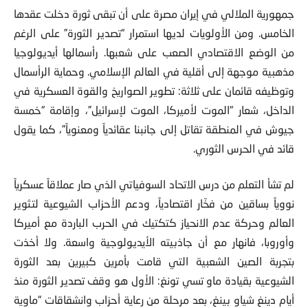
جمهورية الملالي في إيران مصرة على أن تبقى ثورة دخلت عقدها
الخامس. ومن الأولويات لديها استمرار “تصدير الثورة” على الرغم
من الوضع الاقتصادي الصعب على شعبها. رأسمالها أيديولوجيا
مذهبية موجهة إلى أقلية في العالم الإسلامي. وحماية الرأسمال
وتوظيفه قائمان على ثلاثة: تطوير الصواريخ والقوة العسكرية في
الداخل، شعار “الموت لأميركا، الموت لإسرائيل”، وإقامة “خمسة
جيوش في المنطقة تقاتل إلى جانبنا عقائدياً ومعنوياً”، كما يقول
قائد في الحرس الثوري.
لم تشأ التعلم من درس الاتحاد السوفياتي الذي صار عملاقاً عسكرياً
نووياً بساقين من فخّار اقتصادياً، ودعم الأحزاب الشيوعية لتثوير
العالم وحركة عدم الانحياز كتكتيك في الحرب الباردة مع أميركا
وأوروبا، فانهار مع أن جاذبيته الأيديولوجية واسعة. ولا أخذت
بتجربة الصين الشعبية التي قامت بأمرين كبيرين بعد الثورة
الشيوعية بقيادة ماو تسي تونغ: الأول هو وقف تصدير الثورة منذ
أيام دينغ شياو بينغ، بعد مرحلة من رعاية أحزاب وانشقاقات “ماوية