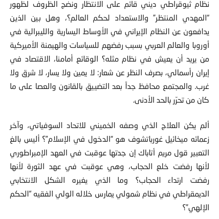
نظام ثيوقراطي ديني قائم على الانتظار ونضج الظروف لظهور
“المهدي المنتظر” والاستعداد لحكم العالم؟، وهل بين الذين
يدافعون عن النظام الإيراني في الأوساط اليسارية والليبرالية في
أوروبا والعالم العربي بسبب رفضهم للسياسات والهيمنة الأميركية
من يريد أن يعيش في نظام مثله؟ الوقائع أمامنا، الاقتصاد في
إيران رأسمالي، بصرف النظر عن شعار: لا يمين ولا يسار، لا شرق ولا
غرب. والمجتمع محافظ جداً بعد التضييق بالقانون والعصا على ما
كان من تحرّر بالحد الأدنى.
ألم يكن العلاج الذي وصفه الخميني للاتحاد السوفياتي، وآخر
زعمائه ميخائيل غورباتشوف هو “الدخول في الإسلام”؟ أليس بالغ
التعبير قول مريم أتاباك إن جدتها عوقبت في العهد الإمبراطوري
لأنها رفضت خلع الحجاب، وهي عوقبت في عهد الثورة لأنها
رفضت ارتداء الحجاب؟ وما الذي يغيره الشكل الانتخابي
الديمقراطي في نظام شمولي يمارس خلاله الولي الفقيه “الحكم
الإلهي”؟