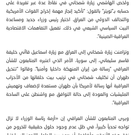
ولخص الهاشمي زيارة شمخاني في نقاط عدة عبر تغريدة على
حسابه بـ”تويتر” بالقول: “تأكيد إنجاز مهمة إخراج القوات الأمريكية
والتحالف الدولي من العراق. اختيار رئيس وزراء جديد ومساعدة
البيت السياسي الشيعي في ذلك. تفعيل التفاهمات الاقتصادية
العراقية-الصينية”.
وتزامنت زيارة شمخاني إلى العراق مع زيارة اسماعيل قاآني خليفة
قاسم سليماني، إلى سوريا، الأمر الذي اعتبره المتابعون للشأن
العراقي “رسالة من إيران المنهكة داخليا وأمنيا”. وقالوا “تتخيل
طهران أن تكليف شمخاني في ترتيب بيت حلفائها من الأحزاب
العراقية أنها رسالة لأمريكا بأن طهران مستعدة لإضعاف وتهميش
المليشيات والعودة إلى حالة التوافق مع واشنطن على الساحة
العراقية”.
ويرى المتابعون للشأن العراقي إن «أزمة رئاسة الوزراء لا تزال
تواجه تحدياً كبيراً، في ظل عدم وجود حلول حقيقية للخروج من
نفق هذه الأزمة». وأضافوا أن «من بين الحلول اللجوءَ إلى اختيار