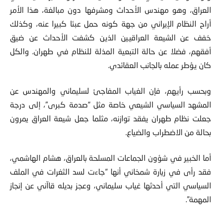
العراق، وهو مهندس الأحداث ومشرفها دون مبالغة، هذا الأمر
أراح النظام الإيراني من جهة كونه حمل عبئا كبيرا عنه، وكذلك
خفف عن الشيعة العراقيين الذين كشفت الأحداث عن ضيق
أفقهم، فضلا عن حالة التبعية المذلة للنظام في طهران. والكل
كان يؤطر عمله بالجانب العقائدي.
وبحسب رأيهم، فإن الغياب المفاجئ لسليماني والمهندس عن
المشهد السياسي الشيعي خاصة مثل “صدمة كبرى”، إلى درجة
جعلت نظام طهران يفقد توازنه، مثلما جعل شيعة العراق يمرون
بحالة من الاضطراب والضياع.
أما الخبير في شؤون الجماعات المسلحة بالعراق، هشام الهاشمي،
فقد رأى في زيارة شمخاني أنها “جاءت لسد الثغرات في الملف
السياسي التي أحدثها غياب سليماني، وعجز بديله قاآني عن إنجاز
المهمة”.