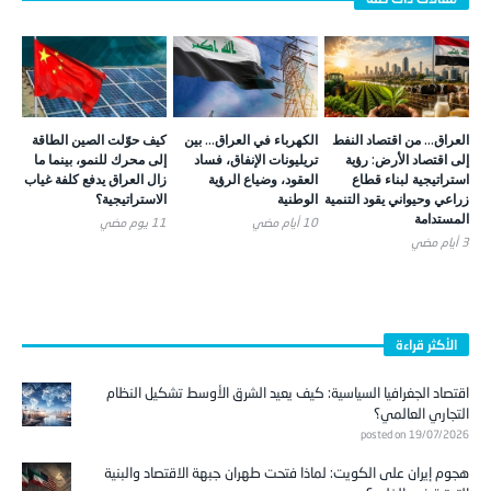
العراق… من اقتصاد النفط
الكهرباء في العراق… بين
كيف حوّلت الصين الطاقة
إلى اقتصاد الأرض: رؤية
تريليونات الإنفاق، فساد
إلى محرك للنمو، بينما ما
استراتيجية لبناء قطاع
العقود، وضياع الرؤية
زال العراق يدفع كلفة غياب
زراعي وحيواني يقود التنمية
الوطنية
الاستراتيجية؟
المستدامة
10 أيام ‎مضي
11 يوم ‎مضي
3 أيام ‎مضي
الأكثر قراءة
اقتصاد الجغرافيا السياسية: كيف يعيد الشرق الأوسط تشكيل النظام
التجاري العالمي؟
posted on 19/07/2026
هجوم إيران على الكويت: لماذا فتحت طهران جبهة الاقتصاد والبنية