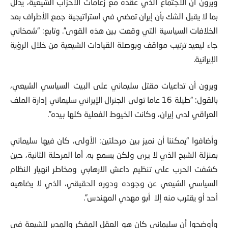
ويرون أن الاجتماع الذي عقده مع زعامات الأحزاب الشيعية، يدلل
بما لا يقبل الشك بأن إيران تمضي في استراتيجية جمع الأطراف بعد
الخلافات السياسية التي وقعت بين هذه القوى”. وتابع: “شمخاني
جاء ليعيد ترتيب مواقف وبوصلة القيادات الشيعية من خلال الرؤية
الإيرانية.
ويرون أن تداعيات مقتل سليماني على البيت السياسي الشيعي،
بالقول: “طيلة 16 عاما تولى الجنرال الإيراني سليماني إدارة الملف
العراقي لدى إيران، وكانت الخيوط الفعلية كلها بيده”.
وأضافوا “يمكننا أن نميز بين مرحلتين: الأولى، كان فيها سليماني
بمنزلة الشبح الذي لا يرى ولكن يسمع به. أما المرحلة الثانية، حين
كشفت الحرب على تنظيم داعش الارهابي ومخاطر انهيار النظام
السياسي الشيعي عن وجوده ودوره الحقيقي، الذي لا يضاهيه
أحد أو يقترب منه إلا أبو مهدي المهندس”.
وأوضحوا أن سليماني كان هو العقل المفكر والمدبر للشيعة في