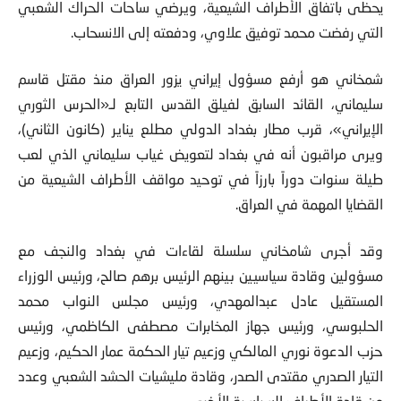
يحظى باتفاق الأطراف الشيعية، ويرضي ساحات الحراك الشعبي
التي رفضت محمد توفيق علاوي، ودفعته إلى الانسحاب.
شمخاني هو أرفع مسؤول إيراني يزور العراق منذ مقتل قاسم
سليماني، القائد السابق لفيلق القدس التابع لـ«الحرس الثوري
الإيراني»، قرب مطار بغداد الدولي مطلع يناير (كانون الثاني)،
ويرى مراقبون أنه في بغداد لتعويض غياب سليماني الذي لعب
طيلة سنوات دوراً بارزاً في توحيد مواقف الأطراف الشيعية من
القضايا المهمة في العراق.
وقد أجرى شامخاني سلسلة لقاءات في بغداد والنجف مع
مسؤولين وقادة سياسيين بينهم الرئيس برهم صالح، ورئيس الوزراء
المستقيل عادل عبدالمهدي، ورئيس مجلس النواب محمد
الحلبوسي، ورئيس جهاز المخابرات مصطفى الكاظمي، ورئيس
حزب الدعوة نوري المالكي وزعيم تيار الحكمة عمار الحكيم، وزعيم
التيار الصدري مقتدى الصدر، وقادة مليشيات الحشد الشعبي وعدد
من قادة الأطراف السياسية الأخرى.