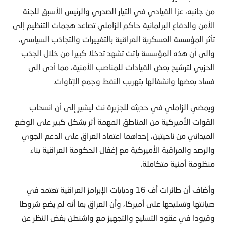
من جانبه، عزا القيادي في التيار الصدري والرئيس الأسبق للجنة
الأمن والدفاع البرلمانية حاكم الزاملي تصاعد هجمات التنظيم إلى
تأثر المؤسسة العسكرية العراقية بالتغييرات والتجاذب السياسي،
وإلى أن هذه المؤسسة باتت تشهد تدخلا كبيرا من خلال الجذب
الحزبي لترشيح بعض القيادات للمناصب الأمنية، مما أدى إلى
فساد بعضها وانشغالها بتهريب النفط وجمع الإتاوات.
ويمضي الزاملي في حديثه للجزيرة نت ليشير إلى أن انسحاب
القوات الأميركية من المناطق المهمة أثر بشكل كبير على الوضع
الميداني من ناحيتين، إحداهما اعتماد العراق على الدعم الجوي
والرصد والمراقبة الأميركية مع إغفال الحكومة العراقية بناء
منظومة أمنية متكاملة.
وأضاف أن طائرات أف 16 ودبابات الإبرامز العراقية تعتمد في
صيانتها وتسليحها على أميركا، وأن العراق بما أنه لم يضع شروطا
وقيودا في عقود التسليح والتجهيز مع واشنطن بغض النظر عن