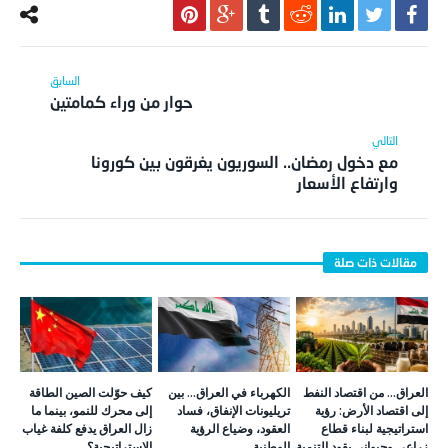
حوار من وراء كمامتين
مع دخول رمضان.. السوريون يغرقون بين كورونا
وارتفاع الأسعار
العراق… من اقتصاد النفط
الكهرباء في العراق… بين
كيف حوّلت الصين الطاقة
إلى اقتصاد الأرض: رؤية
تريليونات الإنفاق، فساد
إلى محرك للنمو، بينما ما
استراتيجية لبناء قطاع
العقود، وضياع الرؤية
زال العراق يدفع كلفة غياب
زراعي وحيواني يقود التنمية
الوطنية
الاستراتيجية؟