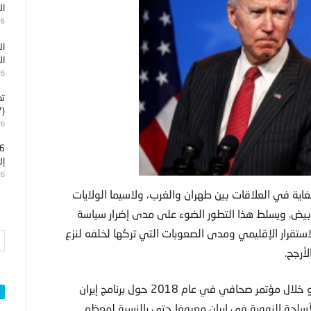
ال
26
ال
ال
26
تد
(7)
26
إل
26
غاية في العلاقات بين طهران والغرب، ولاسيما الولايات
أبيض. ويسلط هذا التطور الضوء على مدى إضرار سياسة
لاستقرار الإقليمي ومدى الصعوبات التي تركها لخلفه لنزع
أرجح.
واشنطن – عندما كشف رئيس الوزراء الإسرائيلي بنيامين نتنياهو خلال مؤتمر صحافي في عام 2018 حول برنامج إيران
سلحة النووية في إيران معروفا حتى بالنسبة لمعظم