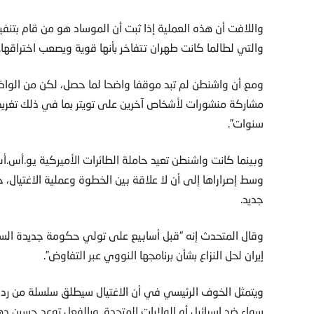
واللافت أن هذه العملية إذا ثبت أن الموساد هو من قام بتنف
والتي لطالما كانت طهران تتفاخر بأنها قوية ويصعب اختراقها.
ومع أن واشنطن لم تبد موقفا واضحا لما حصل، لكن من الواضح 
مشاركة منشورات لأشخاص آخرين على تويتر بما في ذلك تغريدة
سنوات”.
وبينما كانت واشنطن تعيد حاملة الطائرات الأميركية يو.أس.أ
وسط إصراراها إلى أن لا علاقة بين الخطوة وعملية الاغتيال، 
جديد.
وقال المتحدث إنه “قبل أسابيع على تولي حكومة جديدة السل
إيران لحل النزاع بشأن برنامجها النووي عبر التفاوض”.
ويتمثل الخوف الرئيسي في أن الاغتيال سيطلق سلسلة من ردود 
سواء ضد إسرائيل أو الولايات المتحدة. وبالفعل توعد حسين ده