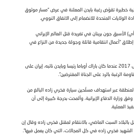
لية خطيرة تقوّض رغبة بايدن المعلنة في عرض “مسار موثوق
دة الولايات المتحدة للانضمام إلى الاتفاق النووي.
) الأسبق جون برينان في تغريدة قتل العالم الإيراني
ر إطلاق “أعمال انتقامية قاتلة وجولة جديدة من النزاع في
وحضّ برينان، الذي ترأّس السي.آي.أي بين عامي 2013 وحتى 2017 عندما كان باراك أوباما رئيسا وبايدن نائبه، إيران على
مة الرغبة بالرد على الجناة المفترضين”.
لمنطقة عبر استهداف مسلّحين سيارة فخري زاده البالغ من
، وفق وزارة الدفاع الإيرانية، وألمحت بدرجة كبيرة إلى أن
يذ العملية.
 بالبلاد السبت الماضي، بالانتقام لمقتل فخرى زاده وقال إن
 الشهيد فخري زاده في كل المجالات، التي كان يعمل فيها”.