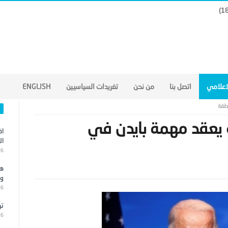
لاعلامي
اتصل بنا
من نحن
تغريدات السياسيين
ENGLISH
نطقة
 يعقد مهمة بايدن في
اق
ال
26
هج
وا
26
تر
26