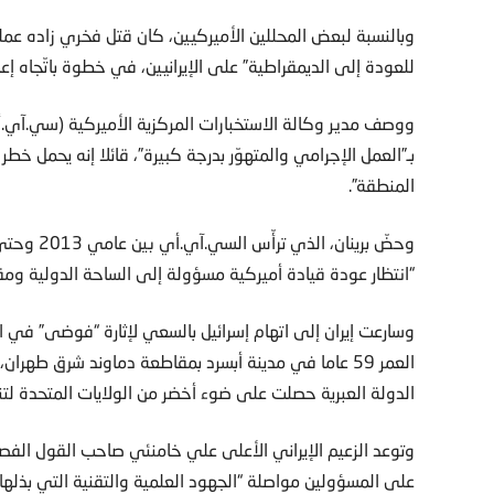
وبالنسبة لبعض المحللين الأميركيين، كان قتل فخري زاده عم
للعودة إلى الديمقراطية” على الإيرانيين، في خطوة باتّجاه إعا
ووصف مدير وكالة الاستخبارات المركزية الأميركية (سي.آي.أي
بـ”العمل الإجرامي والمتهوّر بدرجة كبيرة”، قائلا إنه يحمل خط
المنطقة”.
“انتظار عودة قيادة أميركية مسؤولة إلى الساحة الدولية ومقاو
وسارعت إيران إلى اتهام إسرائيل بالسعي لإثارة “فوضى” في ا
العمر 59 عاما في مدينة أبسرد بمقاطعة دماوند شرق طهران
الدولة العبرية حصلت على ضوء أخضر من الولايات المتحدة لتنف
وتوعد الزعيم الإيراني الأعلى علي خامنئي صاحب القول الفصل
على المسؤولين مواصلة “الجهود العلمية والتقنية التي بذلها