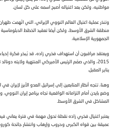
مواطنيه، ولكن بعد اغتياله أصبح اسمه على كل لسان.
وتنذر عملية اغتيال العالم النووي الإيراني، التي اتّهمت طهر
منطقة الشرق الأوسط، ولكن أيضا تعقيد الخطط الدبلوماسية لل
الجمهورية الإسلامية.
ويعتقد مراقبون أن استهداف فخري زاده، قد يُبخر فكرة إحياء 
2015، والذي صمّم الرئيس الأميركي المنتهية ولايته دونا
يناير المقبل.
وهنا، تتجه أنظار المتابعين إلى إسرائيل العدو الأبرز لإيران ف
وضع بايدن أمام التزاماته الواقعية تجاه برنامج إيران النووي، 
المشاكل في الشرق الأوسط.
يعتبر اغتيال فخري زاده نقطة تحول مهمة في فترة يعاني ف
عميقة بين قواه الكبرى وحروب وإرهاب وانتشار جائحة كورونا، م