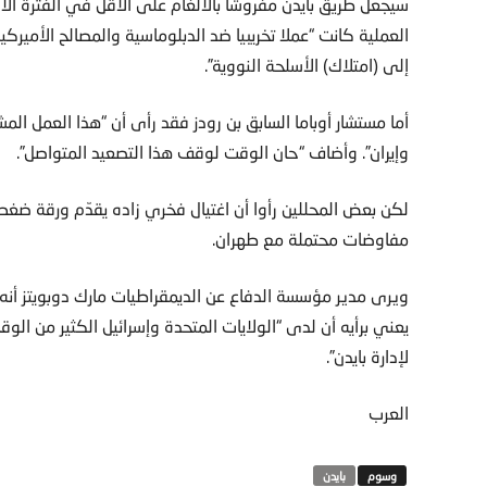
سيجعل طريق بايدن مفروشا بالألغام على الأقل في الفترة ا
العملية كانت “عملا تخريبيا ضد الدبلوماسية والمصالح الأميرك
إلى (امتلاك) الأسلحة النووية”.
أما مستشار أوباما السابق بن رودز فقد رأى أن “هذا العمل الم
وإيران”. وأضاف “حان الوقت لوقف هذا التصعيد المتواصل”.
لكن بعض المحللين رأوا أن اغتيال فخري زاده يقدّم ورقة ضغط 
مفاوضات محتملة مع طهران.
ويرى مدير مؤسسة الدفاع عن الديمقراطيات مارك دوبويتز أنه 
يعني برأيه أن لدى “الولايات المتحدة وإسرائيل الكثير من الو
لإدارة بايدن”.
العرب
بايدن