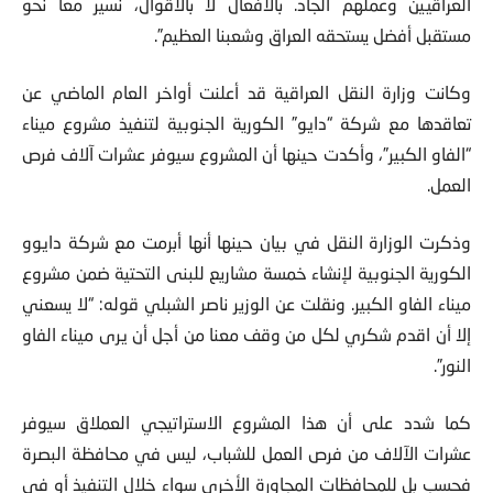
العراقيين وعملهم الجاد. بالأفعال لا بالأقوال، نسير معا نحو
مستقبل أفضل يستحقه العراق وشعبنا العظيم”.
وكانت وزارة النقل العراقية قد أعلنت أواخر العام الماضي عن
تعاقدها مع شركة “دايو” الكورية الجنوبية لتنفيذ مشروع ميناء
“الفاو الكبير”، وأكدت حينها أن المشروع سيوفر عشرات آلاف فرص
العمل.
وذكرت الوزارة النقل في بيان حينها أنها أبرمت مع شركة دايوو
الكورية الجنوبية لإنشاء خمسة مشاريع للبنى التحتية ضمن مشروع
ميناء الفاو الكبير. ونقلت عن الوزير ناصر الشبلي قوله: “لا يسعني
إلا أن اقدم شكري لكل من وقف معنا من أجل أن يرى ميناء الفاو
النور”.
كما شدد على أن هذا المشروع الاستراتيجي العملاق سيوفر
عشرات الآلاف من فرص العمل للشباب، ليس في محافظة البصرة
فحسب بل للمحافظات المجاورة الأخرى سواء خلال التنفيذ أو في