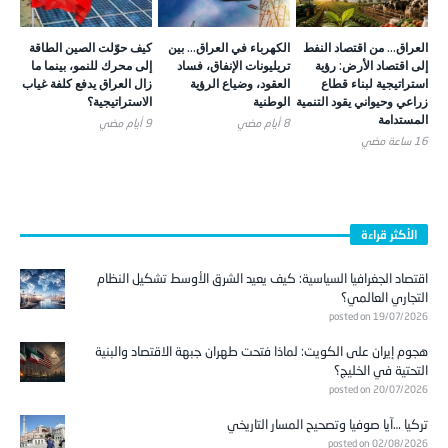
العراق… من اقتصاد النفط
الكهرباء في العراق… بين
كيف حوّلت الصين الطاقة
إلى اقتصاد الأرض: رؤية
تريليونات الإنفاق، فساد
إلى محرك للنمو، بينما ما
استراتيجية لبناء قطاع
العقود، وضياع الرؤية
زال العراق يدفع كلفة غياب
زراعي وحيواني يقود التنمية
الوطنية
الاستراتيجية؟
المستدامة
8 أيام ‎مضي
9 أيام ‎مضي
16 ساعة ‎مضي
الأكثر قراءة
اقتصاد الجغرافيا السياسية: كيف يعيد الشرق الأوسط تشكيل النظام
التجاري العالمي؟
posted on 19/07/2026
هجوم إيران على الكويت: لماذا فتحت طهران جبهة الاقتصاد والبنية
التحتية في الخليج؟
posted on 20/07/2026
تركيا …آيا صوفيا وتصحيح المسار التاريخي
posted on 02/08/2026