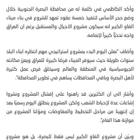
وأكد الكاظمي في كلمة له من محافظة البصرة الجنوبية خلال
وضع حجر الأساس لتنفيذ خمسة عقود تمهد للشروع في بناء ميناء
الفاو الكبير انه سيكون مشروع الاجيال والمستقبل برغم ان العراق
واجه تحديَّاً كبيراً لإتمامه.
وأضاف “نعلن اليوم البدء بمشروع استراتيجي مهم انتظره ابناء البلد
سنوات طويلة حيث سيوفر الميناء فرصًا كبيرة للعراق ويعزز مكانته
الجيوسياسية في المنطقة والعالم وسيخلق فرص عمل كثيرة
لأهل البصرة وباقي المحافظات يساهم في تطوير المحافظة”.
وأشار الى ان الكثيرين قد راهنوا على إفشال المشروع ونشروا
إشاعات عدة لإحباط الشعب ولكن المشروع ينطلق اليوم رسميًا بعد
إن إنتهينا من مراحل التخطيط والمفاوضات وموّلنا المشروع من
موازنة هذا العام”.
وبيّن أن مشروع الفاو الكبير ليس فقط للبصرة، بل هو مشروع