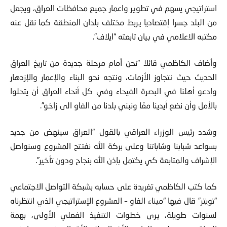
استراتيجي يسهم في تطوير واعمار جميع محافظات العراق، ويجعل
من البلد جسرا إقتصاديا يربط مختلف بلدان المنطقة كما نقل عنه
مكتبه الاعلامي في بيان تابعته “ايلاف”.
وأضاف الكاظمي قائلا “نحن أمام مرحلة جديدة من تاريخ العراق
الحديث حيث نتجاوز الأزمات، ونتجه نحو البناء والإعمار والإزدهار
وإدعو أهلنا في البصرة الفيحاء وفي كل أنحاء العراق أن يتحلوا
بالأمل وأن نضع أيدينا معًا ونبني بلدنا من الفاو الى زاخو”.
وشدد رئيس الوزراء العراقي بالقول “العراق سينهض من جديد
بسواعد شبابنا وشاباتنا وعلى بركة الله نفتتح المشروع وسنواصل
الإشراف والمتابعة كي يكتمل بإذن الله بنجاح ودون تأخير”.
كما كتب الكاظمي تغريدة على حسابه بشبكة التواصل الاجتماعي
“تويتر” قال فيها “ميناء الفاو – المشروع الإستراتيجي الذي انتظرناه
لسنوات طويلة، يرى خطوات التنفيذ الفعلي الأولى، بهمة