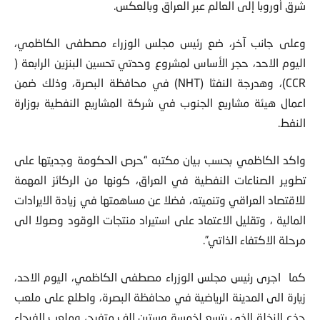
شرق أوروبا إلى العالم عبر العراق وبالعكس.
وعلى جانب آخر، ضع رئيس مجلس الوزراء مصطفى الكاظمي،
اليوم الاحد، حجر الأساس لمشروع وحدتي تحسين البنزين الرابعة (
CCR)، وهدرجة النفثا (NHT) في محافظة البصرة، وذلك ضمن
اعمال هيئة مشاريع الجنوب في شركة المشاريع النفطية بوزارة
النفط.
واكد الكاظمي بحسب بيان مكتبه “حرص الحكومة وجديتها على
تطوير الصناعات النفطية في العراق، كونها من الركائز المهمة
للاقتصاد العراقي وتنميته، فضلا عن مساهمتها في زيادة الايرادات
المالية ، وتقليل الاعتماد على استيراد منتجات الوقود وصولا الى
مرحلة الاكتفاء الذاتي”.
كما اجرى رئيس مجلس الوزراء مصطفى الكاظمي، اليوم الاحد،
زيارة الى المدينة الرياضية في محافظة البصرة، واطلع على ملعب
جذع النخلة الذي يتسع لخمسة وستين الف متفرج، وملعب الفيحاء