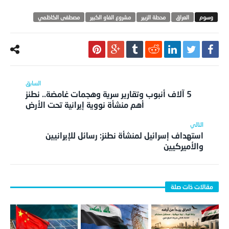
العراق
محطة الزبير
مشروع الفاو الكبير
مصطفى الكاظمي
5 آلاف أنبوب وتقارير سرية وهجمات غامضة.. نطنز
أهم منشأة نووية إيرانية تحت الأرض
استهداف إسرائيل لمنشأة نطنز: رسائل للإيرانيين
والأميركيين