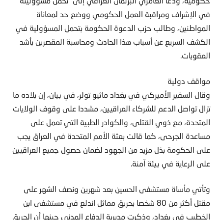
حكومية، ودعا العامري البرلمان العراقي إلى “تحمل مسؤوليته
في الإشراف ومراقبة العمل الحكومي ووضع حد لمعاناة
المواطنين، وطالب حزب الدعوة الحكومة بتحمل المسؤولية في
الكشف السريع عن أسباب هذا الحادث ومحاسبة المقصرين بأشد
العقوبات.
مواقف دولية
وقال السفير الأميركي في بغداد ماثيو تولر، في بيان، إن بلاده ما
تزال تواصل الدعم للشركاء العراقيين، مشددا على وقوف الولايات
المتحدة، مع ذوي القتلى، والكوادر الطبية التي تعمل على
مساعدة الجرحى، كما قالت بعثة الأمم المتحدة في العراق يجب
على الحكومة بذل مزيد من الجهود لضمان حصول جميع العراقيين
على الرعاية في بيئة آمنة.
وتأتي مأساة مستشفى الحسين بعد شهرين ونصف الشهر على
مقتل أكثر من 80 شخصا بحريق مماثل اندلع في مستشفى ابن
الخطيب في بغداد، وذكرت مديرية الدفاع المدني حينها أن الحريق