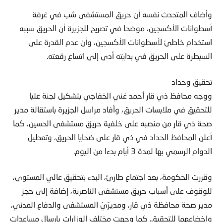
وأضاف المتحدث نفسه أن حريق المستشفى شب في غرفة
أسطوانات الأكسجين، موضحا في تصريح للجزيرة أن الحريق سببه
استخدام خاطئ لأسطوانات الأكسجين، وأن عدم القدرة على
السيطرة على الحريق في بدايته أدى إلى اتساع رقعته.
تحقيق وحداد
ووجه محافظ ذي قار أحمد غني الخفاجي بتشكيل لجنة عليا
للتحقيق في ملابسات الحريق، وأفاد مراسل الجزيرة باستقالة مدير
صحة ذي قار من منصبه على خلفية حريق مستشفى الحسين، كما
أعلن المحافظ الحداد في ذي قار على ضحايا الحريق، وتعطيل
الدوام الرسمي بها لمدة 3 أيام بدءا من اليوم.
وقررت الحكومة، بعد اجتماع طارئ، البدء بتحقيق عالي المستوى،
للوقوف على أسباب حريق مستشفى الناصرية، إضافة إلى حجز
مدير صحة محافظة ذي قار، ومديرَيْ المستشفى والدفاع المدني،
وإخضاعهما للتحقيق. كما وجهت مختلف الوزارات بإرسال مساعدات