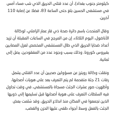
كيلومتر جنوب بغداد)، أن عدد قتلى الحريق الذي شب مساء أمس
في مستشفى الحسين بلغ حتى الساعة 83، فضلا عن إصابة 110
آخرين.
وقال المتحدث باسم دائرة صحة ذي قار عمار الزاملي، لوكالة
الأناضول، اليوم الثلاثاء، إن من المرجح في الساعات المقبلة أن تزيد
أعداد ضحايا الحريق الذي طال المستشفى المخصص لعزل المصابين
بفيروس كورونا، وذلك بسبب وجود عدد من المفقودين، يصل إلى
ثمانية.
ونقلت وكالة رويترز عن مسؤولين صحيين أن عدد القتلى يشمل
رفات 21 جثة متفحمة لم يتم التعرف بعد على هويات أصحابها،
وأظهرت صور عشرات الجثث مسجاة بالمستشفى، في وقت تحاول
فيه السلطات التعرف على هوية أصحابها قبل تسليمها إلى ذويها
الذين تجمعوا في المكان منذ اندلاع الحريق، وقد سُلمت بعض
الجثث بالفعل وسط أجواء طغى عليها الحزن والغضب.