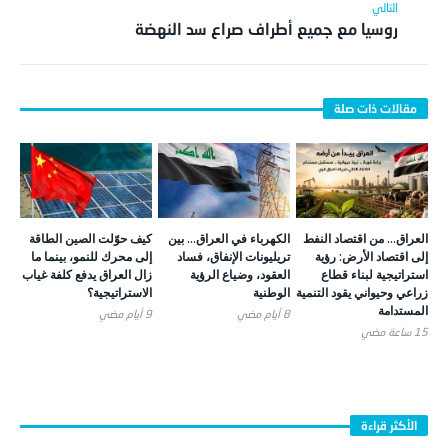
روسيا مع جميع أطراف صراع سد النهضة
العراق… من اقتصاد النفط
الكهرباء في العراق… بين
كيف حوّلت الصين الطاقة
إلى اقتصاد الأرض: رؤية
تريليونات الإنفاق، فساد
إلى محرك للنمو، بينما ما
استراتيجية لبناء قطاع
العقود، وضياع الرؤية
زال العراق يدفع كلفة غياب
زراعي وحيواني يقود التنمية
الوطنية
الاستراتيجية؟
المستدامة
8 أيام ‎مضي
9 أيام ‎مضي
15 ساعة ‎مضي
الأكثر قراءة