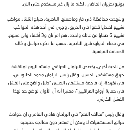
يونيو/حزيران الماضي، لكنه ما زال غير مستخدم حتى الآن.
وشهدت محافظة ذي قار وعاصمتها الناصرية، صباح الثلاثاء مواكب
تشييع لضحايا قضوا في الحريق، وجرى في أحد هذه المواكب
تشييع 6 ضحايا من عائلة واحدة، هم امرأتان و3 أشقاء وابن عمهم،
في قضاء الدواية شرق الناصرية، حسب ما ذكره مراسل وكالة
الصحافة الفرنسية.
من ناحية أخرى، يخصص البرلمان العراقي جلسته اليوم لمناقشة
حريق مستشفى الحسين، وقال رئيس البرلمان محمد الحلبوسي،
في تغريدة، إن فاجعة مستشفى الحسين “دليل واضح على الفشل
في حماية أرواح العراقيين”، معتبرا أنه آن الأوان لوضع حد لهذا
الفشل الكارثي.
وقال رئيس “تحالف الفتح” في البرلمان هادي العامري إن حوادث
حرائق المستشفيات لا يمكن أن تستمر دون معالجة حقيقية