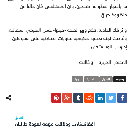
بدأ بانفجار أسطوانة أكسجين، وأن المستشفى كان خاليا من
منظومة حريق.
وإثر تلك الحادثة، قدّم وزير الصحة -حينها- حسن التميمي استقالته،
وفَرضت لجنة تحقيق حكومية عقوبات انضباطية على مسؤولين
إداريين بالمستشفى.
المصدر : الجزيرة + وكالات
العراق
الناصرية
حريق
أفغانستان… ودلالات مهمة لعودة طالبان