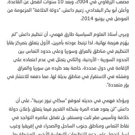
مصعب الزرقاوي في 2004، وبعد 10 سنوات انفصل عن القاعدة،
وأعلن أبو بكر البغدادي، زعيم داعش، “دولة الخلافة” المزعومة من
الموصل في يونيو 2014.
ويرى أستاذ العلوم السياسية طارق فهمي، أن تنظيم داعش “لم
يهُزم هزيمة نهائية، لذا ترتبط عودته بأمرين، الأول يتعلق بتمركز بقايا
التنظيم في مناطق بالعراق وسوريا وعلى حدود التماس بين
الحدود السورية – الأردنية، والثاني يتمثل في عدم اعتماده على
الإقامة في دول محددة، خاصة بعد طرده من سوريا والعراق
وفشله في الاستقرار في مناطق بديلة لها، مما دفعه للانتشار في
بؤر متعددة”.
ويؤكد فهمي في حديثه لموقع “سكاي نيوز عربية”، على أن
داعش “لن يعود هذه المرة بشكله القديم فيما يتعلق بإعلان دولة
خلافة وتأسيس مقر ثابت ومستقر، بل تفضل عناصره التواجد في
نقاط التماس ومناطق جنوب الساحل والصحراء في إفريقيا وغرب
ليبيا، لتحصل على دعم التنظيمات الإرهابية الأخرى المرتبطة بها