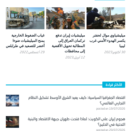
ميليشياوي موال لحفتر
ميليشيات إيران تدفع
غياب الضغوط الخارجية
يكسر الهدوء الأمني غرب
تركمان العراق إلى
يمنح الميليشيات ضوءا
ليبيا
المطالبة تحويل الأقضية
أخضر للتصعيد في طرابلس
إلى محافظات
30 أكتوبر,2023
29 أغسطس,2022
12 أبريل,2023
الأكثر قراءة
اقتصاد الجغرافيا السياسية: كيف يعيد الشرق الأوسط تشكيل النظام
التجاري العالمي؟
posted on 19/07/2026
هجوم إيران على الكويت: لماذا فتحت طهران جبهة الاقتصاد والبنية
التحتية في الخليج؟
posted on 20/07/2026