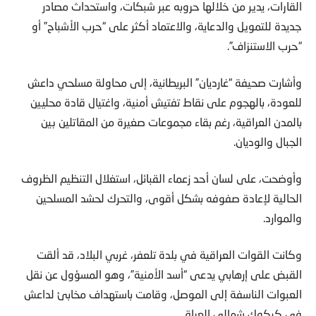
القارات، يدير من خلالها حروبه عبر شبكات، واستحداث مصادر
جديدة للتمويل والدعاية، والاعتماد أكثر على “حرب الأشباح” أو
“حرب الاستنزاف”.
وأشارت صحيفة “غارديان” البريطانية، إلى محاولة مسلحي داعش
للعودة، بالهجوم على نقاط تفتيش أمنية، واغتيال قادة محليين
بالمدن العراقية، رغم بقاء مجموعات صغيرة من المقاتلين بين
الجبال والوديان.
وأوضحت، على لسان أحد زعماء القبائل، استغلال التنظيم الظروف
الحالية لإعادة صفوفه بشكل أقوى، والتحرك لحشد المسلحين
والموارد.
وكانت القوات العراقية في بلدة تلعفر، غربي البلاد، قد ألقت
القبض على إرهابي يدعى “أسد الأمنية”، وهو المسؤول عن نقل
العبوات الناسفة إلى الموصل، وقامت باستهداف مخابئ لداعش
في كركوك شمالي العراق.