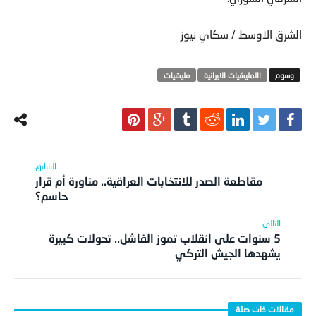
الشرق الاوسط / سكاي نيوز
االمليشيات الايرانية
مليشيات
مقاطعة الصدر للانتخابات العراقية.. مناورة أم قرار
حاسم؟
5 سنوات على انقلاب تموز الفاشل.. تحولات كبيرة
يشهدها الجيش التركي