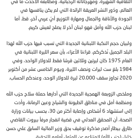
الثقافية الشهيرة، ومهرجاناته الرحبانية، ومطابعه الأحدث ما في
العالم، ودُور النشر العريقة الرائدة التي لم يكن ينافسها في
الجودة والأناقة والجمال ومهارة التوزيع أيُ عربي آخر، قط. أما
لبنان حزب الله وأمل فهو لبنان آخر لا يصلح لعيش كريم.
ولبيان حجم النكبة اللبنانية الجديدة التي تسبب فيها حزب الله لهذا
البلد الجميل نُذكركم، قراءَنا الأعزاء، بأن سعر الليرة اللبنانية في
العام 1975 كان ليرتين وثلاثين قرشا فقط للدولار الواحد، وفي
1984 بلغ ست ليرات ونصف الليرة، ويوم الخامس عشر من أكتوبر
2020 تجاوز سقف 20.000 ليرة للدولار الوحد، وعندكم الحساب.
وملخص الزوبعة الهمجية الجديدة التي أدارها حملة سلاح حزب الله
ومنظمة أمل في مناطق الطيونة والشياح وعين الرمانة، وأدت
إلى استشهاد 6 أشخاص وإصابة أكثر من 30، بحسب بيانات وزارة
الصحة، أن المحقق العدلي في قضية انفجار مرفأ بيروت القاضي
طارق بيطار أصدر مذكرة توقيف بحق وزير المالية السابق علي حسن
خليل (حزب الله) لامتناعه عن المثول أمامه للتحقيق.