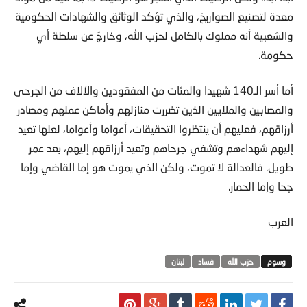
معدة لتصنيع الصواريخ، والذي تؤكد الوثائق والشهادات الحكومية
والشعبية أنه مملوك بالكامل لحزب الله، وخارجٌ عن سلطة أي
حكومة.
أما أسر الـ140 شهيدا والمئات من المفقودين والآلاف من الجرحى
والمصابين والملايين الذين تضررت منازلهم وأماكن عملهم ومصادر
أرزاقهم، فعليهم أن ينتظروا التحقيقات، أعواما وأعواما، لعلها تعيد
إليهم شهداءهم وتشفي جرحاهم وتعيد أرزاقهم إليهم، بعد عمر
طويل. فالعدالة لا تموت، ولكن الذي يموت هو إما القاضي وإما
جحا وإما الحمار.
العرب
حزب الله
فساد
لبنان