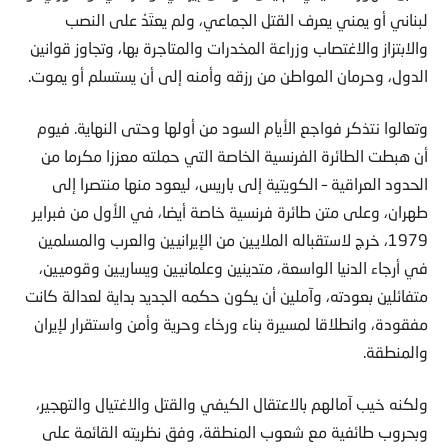
لبناني أو يمني يعرف القتل الجماعي، ولم يعتَدْ على النصب
والابتزاز والاغتصاب وزراعة المخدرات والمتاجرة بها، وتجاوز قوانين
الدول، وحرمان المواطن من رزقه وأمنه إلى أن يستسلم أو يموت.
وتعالوا نتذكر فواجع الأيام السود من أولها وحتى النهاية. فيوم
أن هبطت الطائرة الفرنسية الخاصة التي حملته معززا مكرما من
الحدود العراقية – الكويتية إلى باريس، ليعود منها منتصرا إلى
طهران، وعلى متن طائرة فرنسية خاصة أيضا، في الأول من فبراير
1979، خرج لاستقباله الملايين من الإيرانيين والعرب والمسلمين
في أرجاء الدنيا الواسعة، متدينين وعلمانيين ويساريين وقوميين،
متفائلين بعودته، وآملين أن يكون حكمه الجديد بداية لعدالة كانت
مفقودة، وانطلاقا لمسيرة بناء ورخاء وحرية وأمن واستقرار لإيران
والمنطقة.
ولكنه خيب آمالهم بالاعتقال الكيفي والقتل والاغتيال والتهجير،
وبحروب طائفية مع شعوب المنطقة، وفق نظريته القائمة على