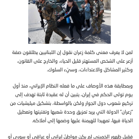
لمن لا يعرف معنى كلمة زعران نقول إن اللبنانيين يطلقون صفة
أزعر على الشخص المستهتر قليل الحياء، والخارج على القانون،
وكثير المشاكل والاعتداءات، وسيّء السلوك.
وبمطابقة هذه الأوصاف على ما فعله النظام الإيراني، منذ أول
يوم تولى الحكم في إيران، يتبين أن له عقيدة ثابتة تهدف إلى
تركيع شعوب دول الجوار ولكن بالواسطة، بتشكيل ميليشيات من
“زعران” الدولة التي يريد تمزيق وحدة شعبها وتفتيتها وتعطيل
الحياة فيها، تمهيدا للهيمنة عليها وضمها إلى أملاكه.
فقبل ظهور الخميني لم يكن مواطنٌ إيراني أو عراقي أو سوري أو