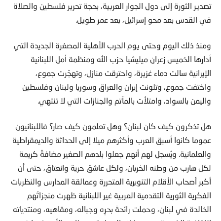
تصدير الثورة إلى دول الجوار العربية، بحجة تحرير فلسطين والصلاة
في القدس بعد محو إسرائيل، بعد عمر طويل.
ومنذ ذلك اليوم وحتى يوم الحرب الأهلية المصغرة الجديدة التي
أدارها الخميس زعران ميليشيا حزب الله ومنظمة أمل اللبنانية
الإيرانية سالت دماء غزيرة، واحترقت منازل، وتهجّرت جموع،
واختفت جموع، وتلونت إيران والعراق وسوريا ولبنان وفلسطين
واليمن بالسواد، وامتلأت بالمآتم والجنازات التي لا تنتهي.
هل تذكرون كيف كان لبنان؟ وهل تعلمون كيف صار؟ فاللبنانيون
عموما كانوا أسبق العرب وأكثرهم ميلا إلى الحداثة والديمقراطية
والعلمانية. ويُسجل لهم أنهم جعلوا بلدهم الصغير مضافةً كريمة
لكل هارب من وطنه الخربان، ولكل عاشق حرية وانعتاق، حتى أن
أكبر أصحاب الأقلام التنويرية المتحررة وعمالقة المدارس والنظريات
الفكرية الثورية التقدمية العربية غير اللبنانية ظهرت منجزاتُهم
الخالدة في لبنان، وحملت رائحةَ بحرِه وجباله، ومقاهيه، ومنتدياته