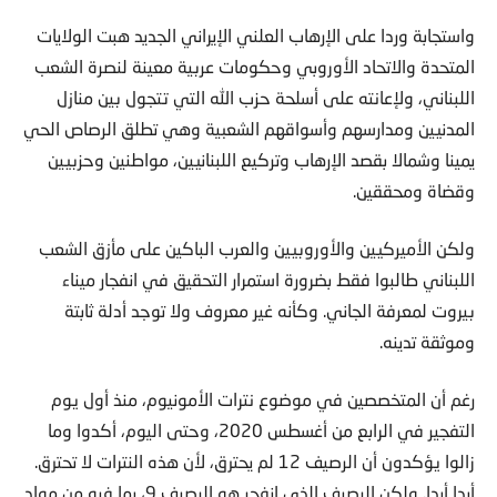
واستجابة وردا على الإرهاب العلني الإيراني الجديد هبت الولايات
المتحدة والاتحاد الأوروبي وحكومات عربية معينة لنصرة الشعب
اللبناني، ولإعانته على أسلحة حزب الله التي تتجول بين منازل
المدنيين ومدارسهم وأسواقهم الشعبية وهي تطلق الرصاص الحي
يمينا وشمالا بقصد الإرهاب وتركيع اللبنانيين، مواطنين وحزبيين
وقضاة ومحققين.
ولكن الأميركيين والأوروبيين والعرب الباكين على مأزق الشعب
اللبناني طالبوا فقط بضرورة استمرار التحقيق في انفجار ميناء
بيروت لمعرفة الجاني. وكأنه غير معروف ولا توجد أدلة ثابتة
وموثقة تدينه.
رغم أن المتخصصين في موضوع نترات الأمونيوم، منذ أول يوم
التفجير في الرابع من أغسطس 2020، وحتى اليوم، أكدوا وما
زالوا يؤكدون أن الرصيف 12 لم يحترق، لأن هذه النترات لا تحترق.
أبدا أبدا. ولكن الرصيف الذي انفجر هو الرصيف 9، بما فيه من مواد