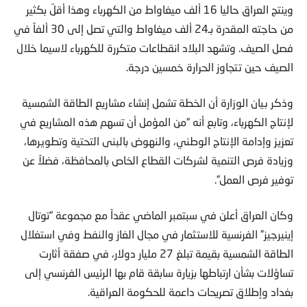
وينتج العراق حاليا 16 ألف ميغاواط من الكهرباء وهذا أقلّ بكثير
من حاجته المقدرة بـ24 ألف ميغاواط والتي تصل إلى 30 ألفاً في
فصل الصيف. وتشهد البلاد انقطاعات متكررة للكهرباء لاسيما خلال
الصيف حين تتجاوز الحرارة خمسين درجة.
وذكر بيان الوزارة أن الخطة تشمل إنشاء مشاريع الطاقة الشمسية
لإنتاج الكهرباء، وتابع أنه “من المؤمل أن تسهم هذه المشاريع في
تعزيز وإدامة الإنتاج الوطني، والنهوض بالبنى التحتية وتطويرها،
وزيادة فرص التنمية لشركات القطاع الخاص بالمحافظة، فضلاً عن
توفير فرص العمل”.
وكان العراق أعلن في سبتمبر الماضي عقداً مع مجموعة “توتال
إينيرجيز” الفرنسية للاستثمار في مجال الغاز والنفط وفي استغلال
الطاقة الشمسية بقيمة تبلغ 27 مليار دولار، في صفقة أثارت
تساؤلات بشأن ارتباطها بزيارة سابقة قام بها الرئيس الفرنسي إلى
بغداد وإطلاق تصريحات داعمة للحكومة العراقية.