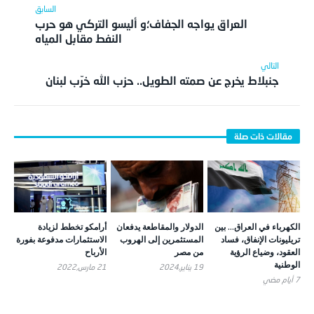
العراق يواجه الجفاف؛و أليسو التركي هو حرب
النفط مقابل المياه
جنبلاط يخرج عن صمته الطويل.. حزب الله خرّب لبنان
الكهرباء في العراق… بين
الدولار والمقاطعة يدفعان
أرامكو تخطط لزيادة
تريليونات الإنفاق، فساد
المستثمرين إلى الهروب
الاستثمارات مدفوعة بفورة
العقود، وضياع الرؤية
من مصر
الأرباح
الوطنية
19 يناير,2024
21 مارس,2022
7 أيام ‎مضي