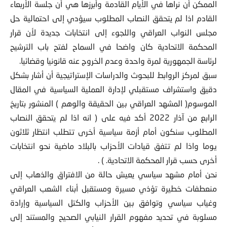
الممكن أن نراها في الأيام القادمة وأبرزها هي أن جلسة الأربعاء
القادم اذا لم يتحقق النصاب المطلوب سيؤدي إلى احتمالية حل
مجلس النواب العراقي واللجوء إلى انتخابات جديدة لأن قرار
المحكمة الاتحادية كان واضحا في السماح لفتح باب الترشيح
لرئاسة الجمهورية لمرة واحدة وعدم الخروج عنه قانونيا وقضائيا.
سبق لمركز الروابط للبحوث والدراسات الإستراتيجية أن أشار بشكل
دقيق واستشراف مستقبلي لإدارة العملية السياسية في المقال
الموسوم( المشهد العراقي بين الحقيقة والوهم ) المنشور بتاريخ
الرابع من آذار 2022 أكد فيه على ( انه اذا لم يتحقق النصاب
المطلوب سنكون أمام أزمة سياسية أخرى تتطلب انتظار ثلاثون
يوما واذا لم تتفق قيادات الأحزاب بالبلاد ماضية نحو انتخابات
أخرى حسب قرار المحكمة الاتحادية. ) .
نحن أمام مشهد سياسي يعيش حالة من الافتراق والذهاب إلى
منعطفات خطيرة تؤذي مسيرة ومستقبل أبناء الشعب العراقي
وغياب سياسي وتوافق بين الأحزاب والكتل السياسية وإرادة
مسلوبة في تحديد مفهوم القرار النيابي الصحيح والمستند إلى