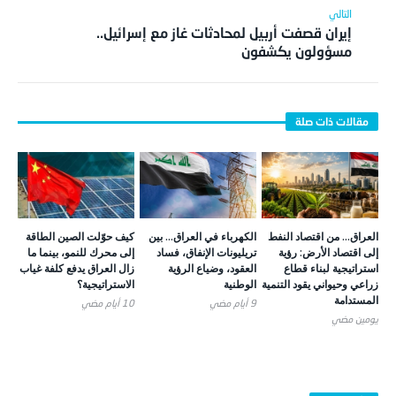
إيران قصفت أربيل لمحادثات غاز مع إسرائيل..
مسؤولون يكشفون
العراق… من اقتصاد النفط
الكهرباء في العراق… بين
كيف حوّلت الصين الطاقة
إلى اقتصاد الأرض: رؤية
تريليونات الإنفاق، فساد
إلى محرك للنمو، بينما ما
استراتيجية لبناء قطاع
العقود، وضياع الرؤية
زال العراق يدفع كلفة غياب
زراعي وحيواني يقود التنمية
الوطنية
الاستراتيجية؟
المستدامة
9 أيام ‎مضي
10 أيام ‎مضي
يومين ‎مضي