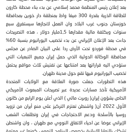
بعد إعلان رئيس المنظمة محمد إسلامي عن بدء بناء محطة كارون
للطاقة الذرية بقدرة 300 ميغا واط بمنطقة دار خوين بمحافظة
خوزستان جنوب غرب البلاد وان العمل لانجازها سيستغرق سبع
سنوات وبكلفة مالية مقدارها 1,5مليار دولار ، هذه التصريحات
جاءت بعد الإعلان الإيراني عن بدء تخصيب اليورانيوم بنسبة 60%
في محطة فوردو تحت الأرض ردا على البيان الصادر عن مجلس
محافظة الوكالة الدولية الذي حمل إيران جميع التبعيات التي
ستؤدي اليه قراراتها بعد امتناعها عن تفتيش ثلاث مواقع يحتمل
تخصيب اليورانيوم فيها تقع حول مدينة طهران.
هذه التطورات جعلت صورة العلاقة مع الولايات المتحدة
الأمريكية تأخذ مسارات عديدة عبر تصريحات المبعوث الأمريكي
الخاص بشؤون إيران( روبرت مالي ) الذي أعلن يوم الرابع من كانون
الأول 2022 أن( واشنطن تعتزم التركيز على منع أيران من تزويد
روسيا بالأسلحة ودعم الاحتجاجات في إيران وتطلعات الشعب
الإيراني عوضا عن احياء الاتفاق النووي مع طهران ، وان واشنطن
تشكك بالنوايا الإيرانية بخصوص البرنامج النووي كونها غير مهتمة