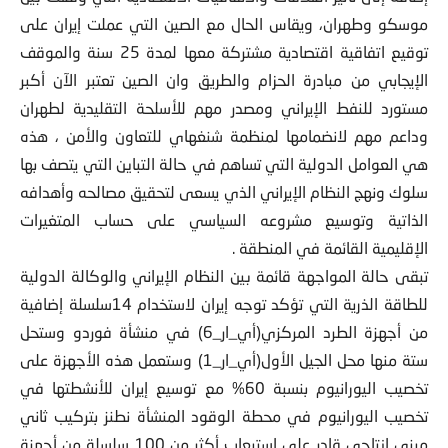
موسكو وطهران، ويقاس الحال مع الصين التي عملت إيران على
توقيع اتفاقية اقتصادية مشتركة معها لمدة 25 سنة والموقف
الإيجابي من مبادرة الحزام والطريق وان الصين تعتبر الآن أكبر
مستورد للنفط الإيراني ومصدر مهم للأسلحة التقليدية لطهران
وداعم مهم لانضمامها لمنظمة شنغهاي للتعاون والأمن ، هذه
هي العوامل الدولية التي تساهم في حالة التباين التي يتصف بها
سلوك ونهج النظام الإيراني الذي يسعى لتحقيق مصالحه وأهدافه
الذاتية وتوسيع مشروعه السياسي على حساب المتغيرات
الإقليمية القائمة في المنطقة .
تبقى حالة المواجهة قائمة بين النظام الإيراني والوكالة الدولية
للطاقة الذرية التي تؤكد توجه إيران لاستخدام 14سلسلة إضافية
من أجهزة الطرد المركزي(أي_ار_6) في منشأة فوردو وستحل
ستة منها محل الجيل الأول(أي_ار_1) وستعمل هذه الأجهزة على
تخصيب اليورانيوم بنسبة 60% مع توسيع إيران للأنشطتها في
تخصيب اليورانيوم في محطة الوقود المنشأة نطنز بتركيب ثاني
مبنى إنتاجي قادر على استيعاب أكثر من 100 سلسلة من أجهزة