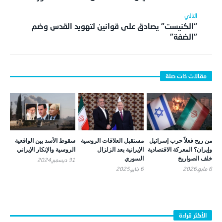
“الكنيست” يصادق على قوانين لتهويد القدس وضم
“الضفة”
من ربح فعلاً حرب إسرائيل
مستقبل العلاقات الروسية
سقوط الأسد بين الواقعية
وإيران؟ المعركة الاقتصادية
الإيرانية بعد الزلزال
الروسية والإنكار الإيراني
خلف الصواريخ
السوري
31 ديسمبر,2024
6 مايو,2026
6 يناير,2025
الأكثر قراءة