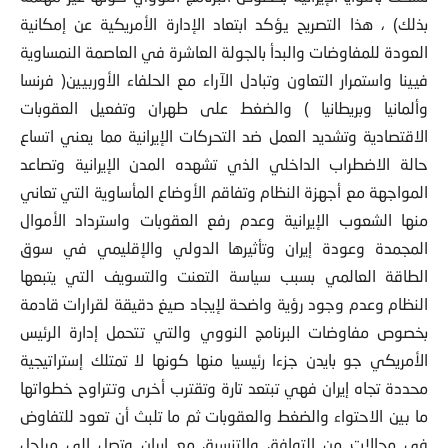
بذلك) ، هذا التصريح يؤكد ابتعاد الإدارة الأمريكية عن إمكانية
العودة للمفاوضات والبدأ بالجولة العاشرة في العاصمة النمساوية
فيينا واستمرار التعاون وتبادل الآراء مع الحلفاء الأوربيين( فرنسا
وألمانيا وبريطانيا ) والضغط على طهران وتفعيل العقوبات
الاقتصادية وتشديد العمل ضد التحركات الإيرانية مما يعني اتساع
حالة الاضطراب الداخلي الذي تشهده المدن الإيرانية وتصاعد
المواجهة مع أجهزة النظام وتفاقم الأوضاع المأساوية التي تعاني
منها الشعوب الإيرانية وعدم رفع العقوبات واسترداد الأموال
المجمدة وعودة إيران وتأثيرها الدولي والإقليمي في سوق
الطاقة العالمي بسبب سياسة التعنت والتسويف التي يتبعها
النظام وعدم وجود رؤية واضحة لإيجاد صيغ دقيقة لقرارات قادمة
بخصوص مفاوضات البرنامج النووي والتي تتحمل إدارة الرئيس
الأمريكي جو بايدن جزءا رئيسيا منها كونها لا تمتلك إستراتيجية
محددة تجاه إيران فهي تبتعد تارة وتقترب أخرى وتتراوح خطواتها
ما بين الاحتواء والضغط والعقوبات ثم ما تلبث أن تعود للتفاوض
في مجالات من التوافق والتنسيق مع إيران وتصل إلى مراحل