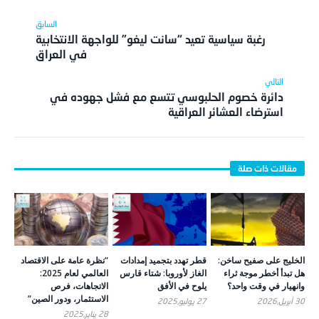
رغبة سياسية تعيد “سانت ليغو” للواجهة الانتخابية
في العراق
دائرة خصوم الحلبوسي تتسع مع فشل جهوده في
استرضاء العشائر العراقية
الخليج على صفيح ساخن:
قطر تهدد بتجميد إمدادات
“نظرة عامة على الاقتصاد
هل تبدأ أخطر موجة ثراء
الغاز لأوروبا: شتاء قارس
العالمي لعام 2025:
وانهيار في وقت واحد؟
يلوح في الأفق
الاتجاهات، فرص
الاستثمار، ودور الصين”
30 أبريل,2026
27 يوليو,2025
28 يناير,2025