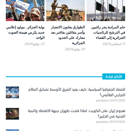
حلم المرادية يجر راغبين
الطوارق يعلنون الانتصار
بوابة الجزائر.. مولود إعلامي
في الترشح للرئاسيات
وأسر مقاتلين بفاغنر بعد
جديد يكرس هيمنة الصوت
الجزائرية إلى القضاء
معارك على الحدود
الواحد
الجزائرية
5 أغسطس,2024
22 يوليو,2024
29 يوليو,2024
الأكثر قراءة
اقتصاد الجغرافيا السياسية: كيف يعيد الشرق الأوسط تشكيل النظام
التجاري العالمي؟
posted on 19/07/2026
هجوم إيران على الكويت: لماذا فتحت طهران جبهة الاقتصاد والبنية
التحتية في الخليج؟
posted on 20/07/2026