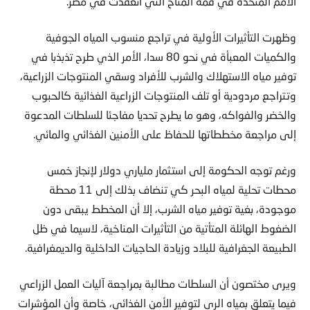
الأمم المتحدة في قمة المناخ التي انعقدت في مصر.
وظهرت التأثيرات الأولية في تراجع منسوب المياه الجوفية
والكميات المعبأة في نحو 80 سدا، الأمر الذي طرح تذبذبا في
توفير مياه الاستهلاك والشرب للأفراد وسقي المنتوجات الزراعية،
وتتراجع مردودية أو تلف المنتوجات الزراعية الغذائية كالحبوب
والخضر والفواكه، وهو ما يطرح تحديا مفاجئا للسلطات المدعوة
إلى مراجعة مخططاتها للحفاظ على الأمنين الغذائي والمائي.
ورغم توجه الحكومة إلى استثمار ملياري دولار لإنجاز خمس
محطات تحلية لمياه البحر كي تنضاف بذلك إلى 11 محطة
موجودة، بغية توفير مياه الشرب، إلا أن المخطط يبقى دون
الضغوط الهائلة المتأتية من التأثيرات المناخية، لاسيما في ظل
الطبيعة الجغرافية للبلاد وزيادة الحاجيات الداخلية والديمغرافية.
ويرى مختصون أن السلطات مطالبة بمراجعة آليات العمل الزراعي
فيما يتعلق بمياه الري لتوفير الأمن الغذائي، خاصة وأن المؤشرات