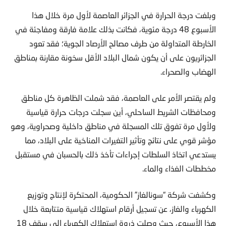
وبلغت درجة الحرارة في الجزائر العاصمة لأول مرة خلال هذا
الأسبوع 48 درجة مئوية، فكانت بذلك علامة فارقة ومفاجئة في
الخارطة المتداولة من طرف مصالح الأرصاد الجوية؛ فقد تعود
الجزائريون على أن يكون شمال البلاد الأقل سخونة مقارنة بمناطق
الهضاب والصحراء.
ولم يقتصر الأمر على العاصمة، فقد شملت الظاهرة كل مناطق
ومحافظات الشريط الساحلي، أين سجلت درجات حرارة قياسية
ولأول مرة تفوق تلك المسجلة في مناطق داخلية وصحراوية، وهو
مؤشر قوي على نتائج وتأثير التغيرات المناخية على البلاد، مما
يستدعي اتخاذ السلطات إجراءات تأخذ ذلك بالحسبان في مستقبل
مخططات الغذاء والماء.
وكشفت شركة “سونالغاز” الحكومية، المحتكرة لإنتاج وتوزيع
الكهرباء والغاز، عن تسجيل أرقام استهلاك قياسية متتابعة خلال
هذا الأسبوع، حيث وصلت ذروة استهلاك الكهرباء إلى سقف 18