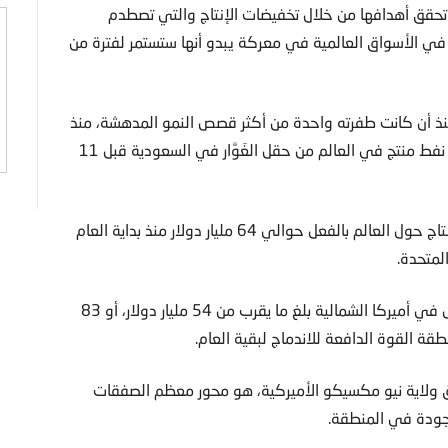
تحقق أهدافها من خلال تخفيضات الإنتاج والتي تصطدم
في الأسواق العالمية في معركة يبدو أنها ستستمر لفترة من
نذ أن كانت طفرته واحدة من أكثر قصص النمو المدهشة، منذ
انطلاقها في 2008 إلى سرقة حوض بيرميان صفة أكبر حقل نفط منتج في العالم من حقل الغَوَّار في السعودية قبل 11
وتجاوزت أنشطة الاندماج والاستحواذ في صناعة التنقيب والإنتاج حول العالم بالفعل حوالي 64 مليار دولار منذ بداية العام
لمتحدة.
وأشار التقرير إلى أن نشاط الاندماج والاستحواذ في الربع الأول في أميركا الشمالية بلغ ما يقرب من 54 مليار دولار، أو 83
ة القوة الدافعة للاندماج لبقية العام.
ولاية نيو مكسيكو الأميركية، هو محور معظم الصفقات
جودة في المنطقة.