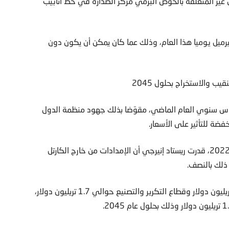
ير المتعلقة بالحوض البرمي مركز الصدارة في خط أنابيب
لولايات المتحدة من النفط بأكثر من 13.5 مليون برميل يوميا هذا العام، وذلك عما كان يمكن أن يكون دون
الخام بنسبة 9 في المئة على أساس سنوي العام الماضي، مقوّضا بذلك جهود منظمة الدول
فضة للتأثير على الأسعار.
وحين أعلنت أوبك+ تخفيضات تصل إلى 6 في المئة من إنتاج 2022، قدرت ريستاد إنيرجي أن الإمدادات من خارج الكارتل
ذلك بالنصف.
ويحتاج قطاع التنقيب والاستخراج استثمارات تقدر بنحو 11.1 تريليون دولار وقطاع التكرير والتصنيع حوالي 1.7 تريليون دولار،