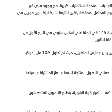
لولايات المتحدة استثمارات كبيرة، مع وجود فرص غير
قرير، مثل البيع المحتمل لمحفظة باكين التابعة لشركة إكسون موبيل في
وعلى الصعيد العالمي، زاد عقد الصفقات في هذا القطاع بنسبة 145 في المئة على أساس سنوي في الربع الأول من
وخارج الولايات المتحدة، ظل عقد الصفقات قويا في الفترة بين يناير ومارس الماضيين، حيث تم تداول 10.5 مليار دولار،
د المنتجة للغاز نحو 66 في المئة من إجمالي الأصول المنتجة للنفط والغاز المشتراة والمباعة،
نه “مع استمرار قوة الشهية، يتطلع اللاعبون المتعطشون