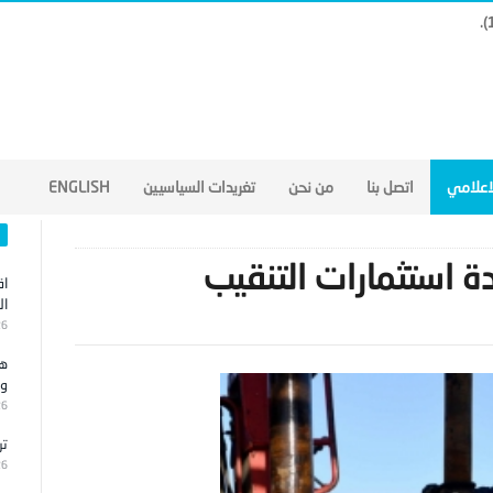
لاعلامي
اتصل بنا
من نحن
تغريدات السياسيين
ENGLISH
ة استثمارات التنقيب
اق
ال
26
هج
وا
26
تر
26