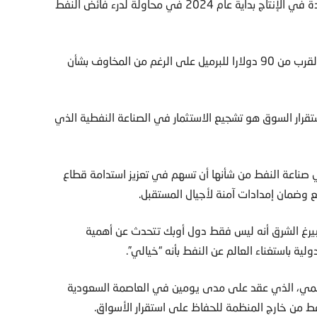
وأعلن تحالف أوبك+، بقيادة السعودية وروسيا، تخفيضات جديدة في الإنتاج بداية عام 2024 في محاولة لدرء فائض النفط
وقد أتى تدخلهم بثماره، حيث دعم العقود الآجلة لخام برنت بالقرب من 90 دولارا للبرميل على الرغم من المخاوف بشأن
تقرار السوق هو تشجيع الاستثمار في الصناعة النفطية الذي
 صناعة النفط من شأنها أن تسهم في تعزيز استدامة قطاع
 وضمان إمدادات آمنة لأجيال المستقبل.
بيرغ الشرق أنه ليس فقط دول أوبك تتحدث عن أهمية
ولية باستغناء العالم عن النفط بأنه “خيالي”.
لمي، الذي عقد على مدى يومين في العاصمة السعودية
نفط من خارج المنظمة للحفاظ على استقرار الأسواق.