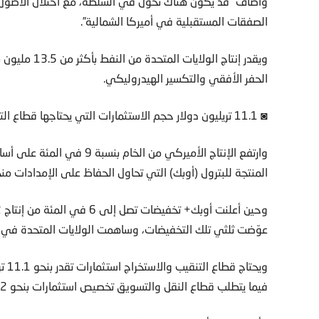
وأضاف “قد يكون هناك تحول في السلطة، مع احتلال الأصول غ
الصفقات المستقبلية في أميركا الشمالية”.
ويقدر إنتاج ا
الحفر الأفقي والتكسير الهيدروليكي.
◙ 11.1 تريليون دولار حجم الاستثمارات التي يحتاجها قطاع التنقيب والاستخراج بحلول 2045
وارتفع الإنتاج الأميركي من 
المنتجة للبترول (أوبك) التي تحاول الحفاظ على الإمدادات منخ
عوّضت ثلثي تلك التخفيضات، وساهمت الولايات المتحدة في 
فيما يتطلب قطاع النقل والتسويق تخصيص استثمارات بنحو 1.2 تريليون دولار وذلك بحلول عام 2045.