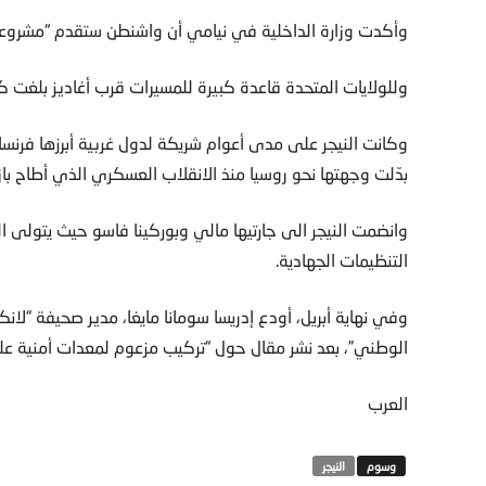
وأكدت وزارة الداخلية في نيامي أن واشنطن ستقدم “مشروعا” ب
وللولايات المتحدة قاعدة كبيرة للمسيرات قرب أغاديز بلغت كلفتها حوالي 0
وكانت النيجر على مدى أعوام شريكة لدول غربية أبرزها فرنس
بدّلت وجهتها نحو روسيا منذ الانقلاب العسكري الذي أطاح باز
وانضمت النيجر الى جارتيها مالي وبوركينا فاسو حيث يتولى
التنظيمات الجهادية.
وفي نهاية أبريل، أودع إدريسا سومانا مايغا، مدير صحيفة “لا
الوطني”، بعد نشر مقال حول “تركيب مزعوم لمعدات أمنية على
العرب
النيجر