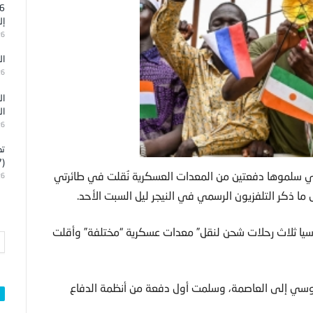
إل
26
ال
26
ال
ال
26
تد
(7)
تي سلموها دفعتين من المعدات العسكرية نُقلت في طائرتي
26
 ذكر التلفزيون الرسمي في النيجر ليل السبت الأحد.
وسيا ثلاث رحلات شحن لنقل” معدات عسكرية “مختلفة” وأقلت
 روسي إلى العاصمة، وسلمت أول دفعة من أنظمة الدفاع