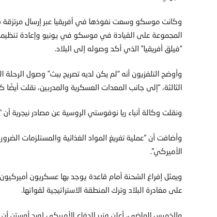
وكانت موسكو وسعت نفوذها في أفريقيا عبر إرسال مرتزقة مجم
المجموعة على القيادة في موسكو في يونيو وإعادة تنظيمها 
“فيلق أفريقيا” الذي أكد وصوله إلى البلاد.
وأوضح التلفزيون أنه “لم يكن لديه تصريح ببث” وصول الرحلة الث
الثالثة، “إلى جانب المعدات العسكرية والمدربين، نقلت أيضًا كم
ونقلت وكالة أنباء ريا نوفوستي الروسية عن مصادر نيجرية أن 
وأضافت أن “عملية تفريغ المواد الغذائية والمستلزمات الضروري
الأميركي”.
ويمثل إفراغ الشحنة أمام قاعدة يوجد بها عسكريون أميركيون
على مغادرة البلاد وترك المنطقة الاستراتيجية لقواتها.
والخميس الماضي، أعلن وزير الدفاع الأميركي لويد أوستن أن 