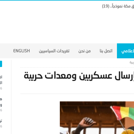
لاعلامي
اتصل بنا
من نحن
تغريدات السياسيين
ENGLISH
بية
بإرسال عسكريين ومعدات حربية
اق
ال
26
هج
وا
26
تر
26