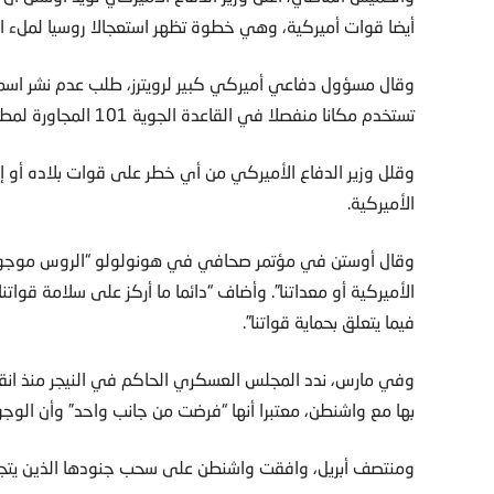
أيضا قوات أميركية، وهي خطوة تظهر استعجالا روسيا لملء الف
وقال مسؤول دفاعي أميركي كبير لرويترز، طلب عدم نشر اسمه، 
تستخدم مكانا منفصلا في القاعدة الجوية 101 المجاورة لمطار ديوري حماني الدولي في نيامي عاصمة النيجر.
وقلل وزير الدفاع الأميركي من أي خطر على قوات بلاده أو إ
الأميركية.
وقال أوستن في مؤتمر صحافي في هونولولو “الروس موجو
الأميركية أو معداتنا”. وأضاف “دائما ما أركز على سلامة قوا
فيما يتعلق بحماية قواتنا”.
بها مع واشنطن، معتبرا أنها “فرضت من جانب واحد” وأن الوجو
ومنتصف أبريل، وافقت واشنطن على سحب جنودها الذين يتجا