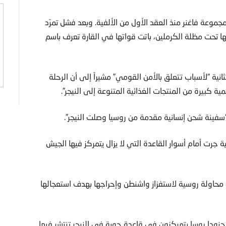
وعة فاغنر منذ العقد الأول من الألفية. وبعد فشل تمرّد
تحت مظلة الكرملين، باتت قواتها في القارة تعرف باسم
انية “لأسباب تتعلق بالأمن القومي” مشيراً إلى أن الرحلة
ية كبيرة من المنتجات الغذائية المتنوعة إلى النيجر”.
“سفينة شحن إنسانية مقدمة من روسيا وصلت النيجر”.
ة جرت أمام أسوار القاعدة التي لا يزال يتمركز فيها الجيش
 محاولة روسية لاستفزاز واشنطن وإحراجها بهدف استعجالها
جنودا روسا يتمركزون في قاعدة جوية في النيجر تنتشر فيها