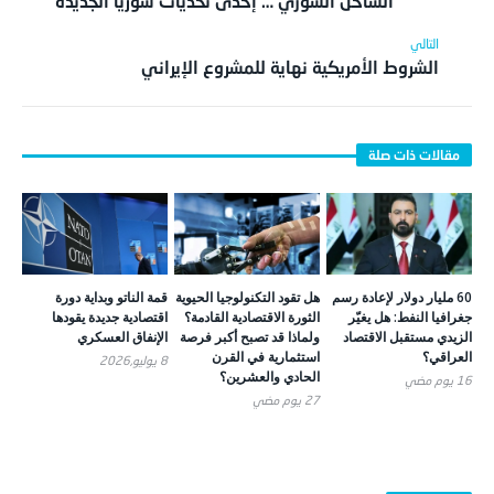
الساحل السوري … إحدى تحديات سوريا الجديدة
الشروط الأمريكية نهاية للمشروع الإيراني
60 مليار دولار لإعادة رسم
هل تقود التكنولوجيا الحيوية
قمة الناتو وبداية دورة
جغرافيا النفط: هل يغيّر
الثورة الاقتصادية القادمة؟
اقتصادية جديدة يقودها
الزيدي مستقبل الاقتصاد
ولماذا قد تصبح أكبر فرصة
الإنفاق العسكري
العراقي؟
استثمارية في القرن
8 يوليو,2026
الحادي والعشرين؟
16 يوم ‎مضي
27 يوم ‎مضي