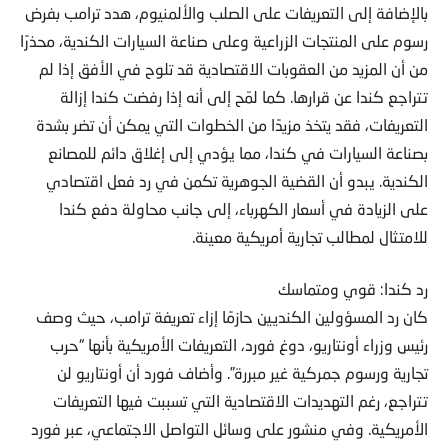
بالإضافة إلى التعريفات على الصلب والألمنيوم، هدد ترامب بفرض
رسوم على المنتجات الزراعية وعلى صناعة السيارات الكندية، محذرًا
من أن المزيد من العقوبات الاقتصادية قد تلوح في الأفق إذا لم
تتراجع كندا عن قرارها. كما لمّح إلى أنه إذا رفضت كندا إزالة
التعريفات، فقد يتخذ مزيدًا من الخطوات التي يمكن أن تضر بشدة
بصناعة السيارات في كندا، مما يؤدي إلى إغلاق دائم للمصانع
الكندية. يبدو أن القضية الجوهرية تكمن في رد فعل اقتصادي
على الزيادة في أسعار الكهرباء، إلى جانب محاولة دفع كندا
للامتثال لمطالب تجارية أمريكية معينة.
رد كندا: قوي ومتماسك
كان رد المسؤولين الكنديين حازمًا إزاء تعريفة ترامب، حيث وصف
رئيس وزراء أونتاريو، دوغ فورد، التعريفات الأمريكية بأنها “حرب
تجارية ورسوم جمركية غير مبررة”. وأضاف فورد أن أونتاريو لن
تتراجع، رغم التهديدات الاقتصادية التي تسببت فيها التعريفات
الأمريكية. وفي منشور على وسائل التواصل الاجتماعي، عبر فورد