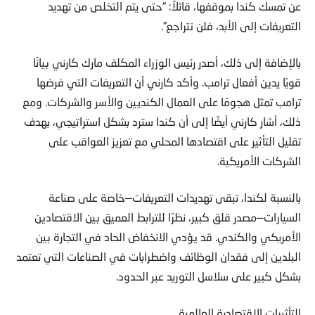
عن تمسك كندا بموقفها، قائلاً: “حتى يتم التخلص من تهديد
التعريفات إلى الأبد، فلن نتراجع”.
بالإضافة إلى ذلك، أصدر رئيس الوزراء المكلف مارك كارني بيانًا
قويًا يدين أفعال ترامب. وأكد كارني أن التعريفات التي فرضها
ترامب تمثل هجومًا على العمال الكنديين والأسر والشركات. ومع
ذلك، أشار كارني أيضًا إلى أن كندا سترد بشكل استراتيجي، بهدف
تقليل التأثير على اقتصادها المحلي مع تعزيز العواقب على
الشركات الأمريكية.
بالنسبة لكندا، تبقى تهديدات التعريفات—خاصة على صناعة
السيارات—مصدر قلق كبير، نظرًا للترابط العميق بين الاقتصادين
الأمريكي والكندي. قد يؤدي الانخفاض الحاد في التجارة بين
البلدين إلى فقدان الوظائف واضطرابات في الصناعات التي تعتمد
بشكل كبير على سلاسل التوريد عبر الحدود.
التأثيرات الاقتصادية العالمية