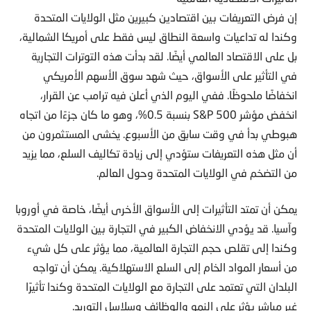
إن فرض التعريفات بين اقتصادين كبيرين مثل الولايات المتحدة
وكندا له تداعيات واسعة النطاق ليس فقط على أمريكا الشمالية،
بل على الاقتصاد العالمي أيضًا. لقد بدأت هذه التوترات التجارية
في التأثير على الأسواق، حيث شهد سوق الأسهم الأمريكي
انخفاضًا ملحوظًا. ففي اليوم الذي أعلن فيه ترامب عن القرار،
انخفض مؤشر S&P 500 بنسبة 0.5%، وهو ما كان جزءًا من اتجاه
هبوطي بدأ في وقت سابق من الأسبوع. يخشى المستثمرون من
أن مثل هذه التعريفات ستؤدي إلى زيادة تكاليف السلع، مما يزيد
من التضخم في الولايات المتحدة وحول العالم.
يمكن أن تمتد التأثيرات إلى الأسواق الأخرى أيضًا، خاصة في أوروبا
وآسيا. قد يؤدي الانخفاض الكبير في التجارة بين الولايات المتحدة
وكندا إلى تقلص حجم التجارة العالمية، مما يؤثر على كل شيء
من أسعار المواد الخام إلى السلع الاستهلاكية. يمكن أن تواجه
البلدان التي تعتمد على التجارة مع الولايات المتحدة وكندا تأثيرًا
غير مباشر يؤثر على النمو والوظائف وسلاسل التوريد.