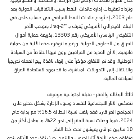
وتزداد تعقيدات إدارة عائدات النفط بسبب الاتفاقيات الدولية بعد
عام 2003، إذ تُودع عائدات النفط العراقي في حساب خاص في
البنك الفيدرالي الأمريكي يُعرف بـ “Iraq-2″، بموجب الأمر
التنفيذي الرئاسي الأمريكي رقم 13303، بذريعة حماية أموال
العراق من الدعاوى الدولية. ورغم ما توفره هذه الآلية من حماية
قانونية، إلا أن العديد من العراقيين يرون فيها انتقاصاً من السيادة
الوطنية. وقد تم الاتفاق مؤخراً على إنهاء نافذة بيع العملة تدريجياً
والانتقال إلى التحويلات المباشرة، ما قد يمهد لاستعادة العراق
لسيادته المالية.
ثالثاً: البطالة والفقر – قنبلة اجتماعية موقوتة
تنعكس الآثار الاجتماعية للفساد وسوء الإدارة بشكل خطير على
المجتمع العراقي. فقد بلغت نسبة البطالة 16.5% مع بداية عام
2024، فيما وصلت نسبة الفقر إلى نحو 22%، ما يعادل أكثر من
10 ملايين عراقي يعيشون تحت خط الفقر.
وتفاقم هذه الأزمة آثار الحروب والنزوح، حيث يُقدّر عدد الأيتام بنحو