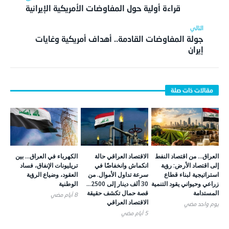
قراءة أولية حول المفاوضات الأمريكية الإيرانية
جولة المفاوضات القادمة.. أهداف أمريكية وغايات
إيران
العراق… من اقتصاد النفط
الاقتصاد العراقي حالة
الكهرباء في العراق… بين
إلى اقتصاد الأرض: رؤية
انكماش وانخفاضًا في
تريليونات الإنفاق، فساد
استراتيجية لبناء قطاع
سرعة تداول الأموال. من
العقود، وضياع الرؤية
زراعي وحيواني يقود التنمية
30 ألف دينار إلى 2500…
الوطنية
المستدامة
قصة حمال تكشف حقيقة
8 أيام ‎مضي
الاقتصاد العراقي
يوم واحد ‎مضي
5 أيام ‎مضي