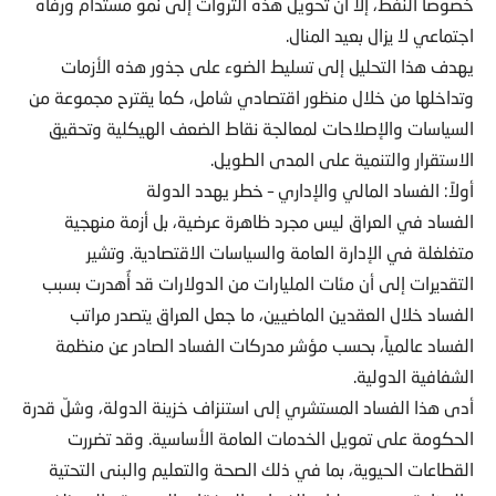
خصوصاً النفط، إلا أن تحويل هذه الثروات إلى نمو مستدام ورفاه
اجتماعي لا يزال بعيد المنال.
يهدف هذا التحليل إلى تسليط الضوء على جذور هذه الأزمات
وتداخلها من خلال منظور اقتصادي شامل، كما يقترح مجموعة من
السياسات والإصلاحات لمعالجة نقاط الضعف الهيكلية وتحقيق
الاستقرار والتنمية على المدى الطويل.
أولاً: الفساد المالي والإداري – خطر يهدد الدولة
الفساد في العراق ليس مجرد ظاهرة عرضية، بل أزمة منهجية
متغلغلة في الإدارة العامة والسياسات الاقتصادية. وتشير
التقديرات إلى أن مئات المليارات من الدولارات قد أُهدرت بسبب
الفساد خلال العقدين الماضيين، ما جعل العراق يتصدر مراتب
الفساد عالمياً، بحسب مؤشر مدركات الفساد الصادر عن منظمة
الشفافية الدولية.
أدى هذا الفساد المستشري إلى استنزاف خزينة الدولة، وشلّ قدرة
الحكومة على تمويل الخدمات العامة الأساسية. وقد تضررت
القطاعات الحيوية، بما في ذلك الصحة والتعليم والبنى التحتية