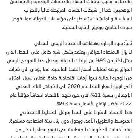
والصناعة، بسبب عمليات الفساد والصفقات الوهمية والموظفين
الوهميين. كما أن شبكات الفساد، المرتبطة غالباً بالأحزاب
السياسية والمليشيات، تسيطر على مؤسسات الدولة، مما يقوض
سيادة القانون ويعيق الرقابة الفعلية.
ثانياً: سوء الإدارة وهشاشة الاقتصاد الريعي النفطي
لا يزال الاقتصاد العراقي يعتمد بشكل شبه كامل على النفط، الذي
يمثل أكثر من 95% من إيرادات الدولة. ويجعل هذا النموذج الريعي
العراق عرضة لتقلبات أسعار النفط العالمية، مما يؤدي إلى فترات
من الوفرة المالية تليها أزمات اقتصادية حادة. فعلى سبيل المثال،
أدّى انهيار أسعار النفط عام 2020 إلى انكماش الناتج المحلي
الإجمالي بنسبة 11%، في حين شهد الاقتصاد انتعاشاً مؤقتاً عام
2022 بفضل ارتفاع الأسعار بنسبة 9.3%.
هذا الاعتماد المفرط على النفط يعرقل التخطيط الاقتصادي
المتوسط والطويل الأمد، ويحول دون بناء بيئة اقتصادية مستقرة.
وقد أخفقت الحكومات المتعاقبة في تنويع مصادر الدخل من
خلال تطوير قطاعات الإنتاج مثل الزراعة، والصناعة، والتكنولوجيا.