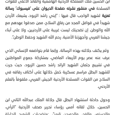
ابن الحسين ملك المملكة الأردنية الهاشمية والقائد الأعلى للقوات
المسلحة
في منشور نشرته صفحة الديوان على ‘فيسبوك’ رسالة
تعزية
لشهيد الواجب قال فيها : “إبني راشد الزيود، يشيعك الأردن
شهيداً في قوافل المجد من رفاق السلاح، ممن صدقوا عهدهم مع
الله والوطن. إن تضحيتك ليست غريبة على الأردنيين، ولا على أبناء
جيشنا العربي وأجهزتنا الأمنية. رحم الله الشهيد وحفظ الوطن”.
ولم يكتف جلالته بهذه الرسالة، وإنما قام بتواضعه الإنساني الذي
عرف عنه عصر يوم الأربعاء الماضي، بمشاركة جموع المواطنين
في تشييع جثمان الشهيد الرائد راشد حسين الزيود، حيث جرت
للشهيد البطل مراسم عسكرية حُمل خلالها على أكتاف رفاقه في
السلاح من القوات المسلحة الأردنية الجيش العربي، ملفوفاً بالعلم
الأردني.
وحول حادثة استشهاد البطل قال جلالة الملك عبدالله الثاني ابن
الحسين، خلال لقائه أمس رؤساء تحرير صحف الأردنية “الرأي،
والدستور، والغد، والجوردن تايمز”، :«تضحيات الشهيد الجليلة