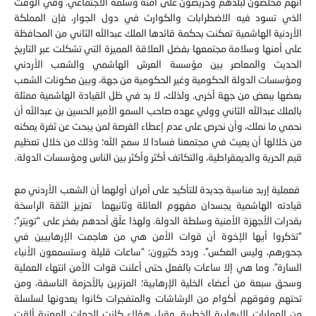
أنهم مخلصون لبلدهم وحريصون على أمنه وسلمه الاجتماعي. وفي الوقت
الذي تسود فيه الاضطرابات والكوارث في دول الجوار، فإن المملكة
الأردنية الهاشمية تمكنت بحكمة قائدها الملك عبدالله الثاني من المحافظة
على أمنها وسلامة مجتمعها بفضل العلاقة المميزة التي تشكلت عبر التاريخ
الحديث والمعاصر بين مؤسسة العرش الهاشمي والشعب الأردني
ومؤسسات الدولة الحكومية وغير الحكومية من جهة، وبين مكونات الشعب
بعضها ببعض من جهة أخرى. ولذلك، لا بد في ظل القيادة الهاشمية ممثلة
بالملك عبدالله الثاني وولي عهده صاحب السمو الأمير الحسين بن عبدالله أن
نحمي ما نملك، وأن نحرص على عدم إعطاء الفرصة لمن يبحث عن ثغرة يمكنه
من خلالها أن يعيث في مجتمعنا فسادا لا سمح الله؛ وذلك من خلال تعظيم
قيم الحرية والديمقراطية، والتكاتف أكثر وأكثر بين الناس ومؤسسات الدولة.
فعملية إربد مناسبة جديدة للتأكيد على أمران أولهما أن الشعب الأردني مع
قيادته الهاشمية يجسدان مفهوم العائلة وثانيهما تعزيز الثقة الراسخة
بقدرات الأجهزة الأمنية وسلطة الدولة. ولهذا علّق أحدهم بفخر على “تويتر”:
“تذكروا أيها الإخوة أن قوات الأمن هي من هاجمت الإرهابيين في
جحورهم، وليس العكس”. وردد كثيرون: “ساعات قليلة وستسمعون الأنباء
السارة”. وما هي إلا ساعات بالفعل حتى أعلنت قوات الأمن انتهاء العملية
وسحق سبعة من أعضاء الخلية الإرهابية؛ المزنرين بالأحزمة الناسفة، ومن
تحتهم وفوقهم أكوام من الرشاشات والمتفجرات كانوا يعدونها لسلسلة
من العمليات الإرهابية الخطيرة. وقبل هؤلاء كانت الجهات المعنية ألقت