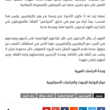
القبض على نحو عشرين عنصرا من المرتبطين بالمجموعة الإرهابية.
عملية إربد قد لا تكون الأخيرة؛ نحن وسط بحر يعج بالإرهابيين. وليس هذا
فحسب؛ بيننا أيضا من هم في خندق “الدواعش” القتلة؛ فالمتورطون في
خلية إربد كلهم أردنيون، عاشوا معنا، ووسط مدننا.
المهم أن يظل الأردنيون في ظل قيادتهم الهاشمية على بأسهم ووحدتهم
في الحرب مع الإرهابيين والتكفيريين. قوة الأمن في اصطفاف الشعب من
حولها. عندما تقدم الشهيد البطل راشد الزيود الصفوف، كان مدفوعا بخزان لا
ينضب من الثقة على أكتافه. بوحدة الأردنيين وتماسكهم واجه القتلة، ومن
أجلهم ارتقى شهيدا.
وحدة الدراسات العربية
مركز الروابط للبحوث والدراسات الاستراتيجية
الأمير حسين
العملية إرهابية
الملك عبدالله
راشد الزيود