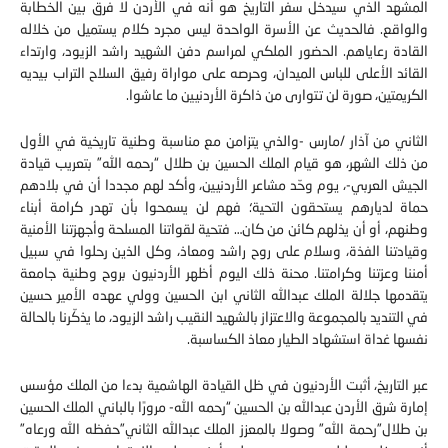
المشهد الذي سيدخل سفر التاريخ هو أنه في الأردن لا فرق بين الخطابة
والواقع. فالحديث عن الأسرة الواحدة ليس مجرد كلام يستميل من خلاله
القادة رعاياهم. الحضور الملكي لمراسم دفن الشهيد راشد الزيود، وارتداء
القائد الأعلى للباس الميدان، وحرصه على مواراة رفيق السلاح التراب بيديه
الكريمتين، صورة لن تتوارى من ذاكرة الأردنيين ما عاشوا.
الثاني من آذار /مارس -والذي يتزامن مع مناسبة وطنية تاريخية في الأول
من ذلك الشهر، هو قيام الملك الحسين بن طلال “رحمه الله” بتعريب قيادة
الجيش العربي-، يوم وحّد مشاعر الأردنيين، وأكد لهم مجددا أن في بلادهم
حماة لديارهم يستحقون التحية؛ فهم لن يسمحوا بأن تهدر كرامة أبناء
وطنهم، أو أن يذلهم كائن من كان… فتحية لقواتنا المسلحة وأجهزتنا الأمنية
وقيادتنا الفذة، وسلام على روح راشد ومعاذ، وكل الذين رحلوا في سبيل
أمننا وعزتنا وكرامتنا. محنة ذلك اليوم أظهر الأردنيون بروح وطنية جامعة
يتقدمها جلالة الملك عبدالله الثاني ابن الحسين وولي عهده الأمير حسين
في التنديد بالمجموعة والاعتزاز بالشهيد النقيب راشد الزيود، ما يذكّرنا بالحالة
نفسها غداة استشهاد الطيار معاذ الكساسبة.
عبر التاريخ، أثبت الأردنيون في ظل القيادة الهاشمية بدءا من الملك مؤسس
إمارة شرق الأردن عبدالله بن الحسين “رحمه الله- مرورًا بالباني الملك الحسين
بن طلال”رحمة الله” وصولا بالمعزز الملك عبدالله الثاني”حفظه الله ورعاه”