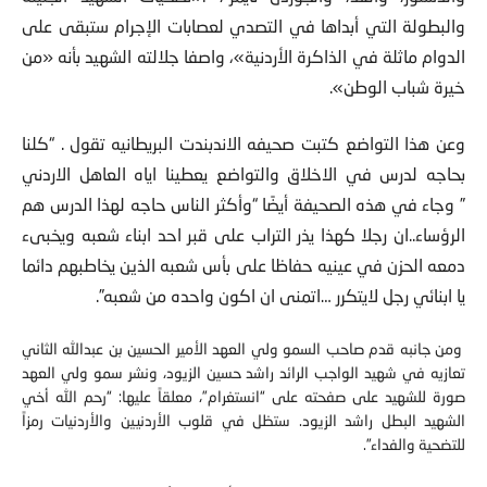
والبطولة التي أبداها في التصدي لعصابات الإجرام ستبقى على
الدوام ماثلة في الذاكرة الأردنية»، واصفا جلالته الشهيد بأنه «من
خيرة شباب الوطن».
وعن هذا التواضع كتبت صحيفه الاندبندت البريطانيه تقول . “كلنا
بحاجه لدرس في الاخلاق والتواضع يعطينا اياه العاهل الاردني
” وجاء في هذه الصحيفة أيضًا “وأكثر الناس حاجه لهذا الدرس هم
الرؤساء..ان رجلا كهذا يذر التراب على قبر احد ابناء شعبه ويخبىء
دمعه الحزن في عينيه حفاظا على بأس شعبه الذين يخاطبهم دائما
يا ابنائي رجل لايتكرر …اتمنى ان اكون واحده من شعبه”.
ومن جانبه قدم صاحب السمو ولي العهد الأمير الحسين بن عبدالله الثاني
تعازيه في شهيد الواجب الرائد راشد حسين الزيود، ونشر سمو ولي العهد
صورة للشهيد على صفحته على “انستغرام”، معلقاً عليها: “رحم الله أخي
الشهيد البطل راشد الزيود. ستظل في قلوب الأردنيين والأردنيات رمزاً
للتضحية والفداء”.