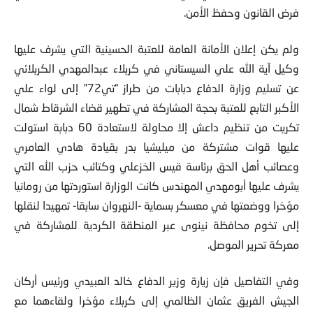
فرض القانون وحفظ الأمن.
ولم يكن إعلان الأمانة العامة للعتبة الحسينية التي يشرف عليها
وكيل آية الله علي السيستاني في كربلاء عبدالمهدي الكربلائي
عن تسليم وزارة الدفاع دبابات من طراز “تي72” إلى لواء علي
الأكبر التابع للعتبة بحجة المشاركة في تطهير قضاء الشرقاط شمال
تكريت من تنظيم داعش إلا محاولة لاستعادة 60 دبابة استولت
عليها قوات مشتركة من ميليشيا بدر بقيادة هادي العامري
وعصائب أهل الحق برئاسة قيس الخزعلي وكتائب حزب الله التي
يشرف عليها أبومهدي المهندس كانت الوزارة استوردتها من رومانيا
مؤخرا ووضعتها في معسكر بسماية -النهروان سابقا- تمهيدا لنقلها
إلى تخوم محافظة نينوى عبر المنطقة الكردية للمشاركة في
معركة تحرير الموصل.
وفي التفاصيل فإن زيارة وزير الدفاع خالد العبيدي ورئيس أركان
الجيش الفريق عثمان الظالمي إلى كربلاء مؤخرا ولقاءهما مع