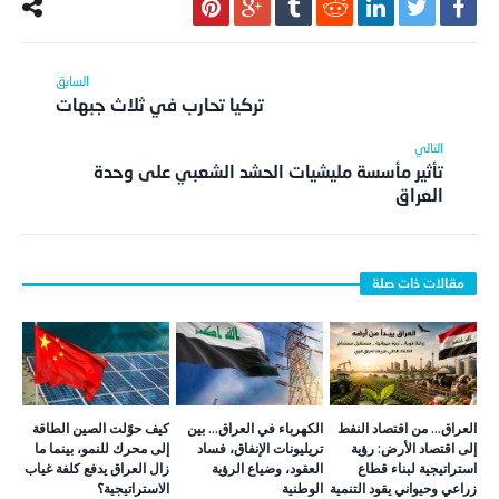
تركيا تحارب في ثلاث جبهات
تأثير مأسسة مليشيات الحشد الشعبي على وحدة
العراق
العراق… من اقتصاد النفط
الكهرباء في العراق… بين
كيف حوّلت الصين الطاقة
إلى اقتصاد الأرض: رؤية
تريليونات الإنفاق، فساد
إلى محرك للنمو، بينما ما
استراتيجية لبناء قطاع
العقود، وضياع الرؤية
زال العراق يدفع كلفة غياب
زراعي وحيواني يقود التنمية
الوطنية
الاستراتيجية؟