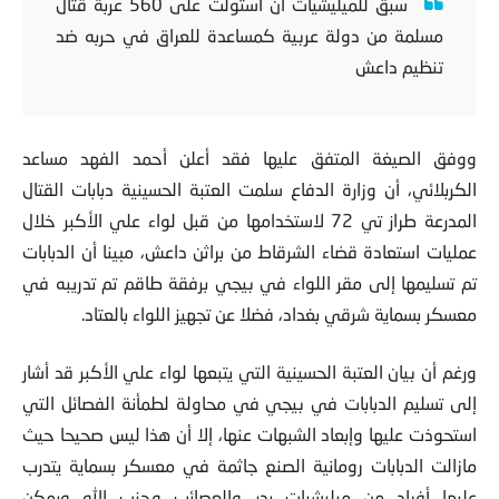
سبق للميليشيات أن استولت على 560 عربة قتال
مسلمة من دولة عربية كمساعدة للعراق في حربه ضد
تنظيم داعش
ووفق الصيغة المتفق عليها فقد أعلن أحمد الفهد مساعد
الكربلائي، أن وزارة الدفاع سلمت العتبة الحسينية دبابات القتال
المدرعة طراز تي 72 لاستخدامها من قبل لواء علي الأكبر خلال
عمليات استعادة قضاء الشرقاط من براثن داعش، مبينا أن الدبابات
تم تسليمها إلى مقر اللواء في بيجي برفقة طاقم تم تدريبه في
معسكر بسماية شرقي بغداد، فضلا عن تجهيز اللواء بالعتاد.
ورغم أن بيان العتبة الحسينية التي يتبعها لواء علي الأكبر قد أشار
إلى تسليم الدبابات في بيجي في محاولة لطمأنة الفصائل التي
استحوذت عليها وإبعاد الشبهات عنها، إلا أن هذا ليس صحيحا حيث
مازالت الدبابات رومانية الصنع جاثمة في معسكر بسماية يتدرب
عليها أفراد من ميليشيات بدر والعصائب وحزب الله ويمكن