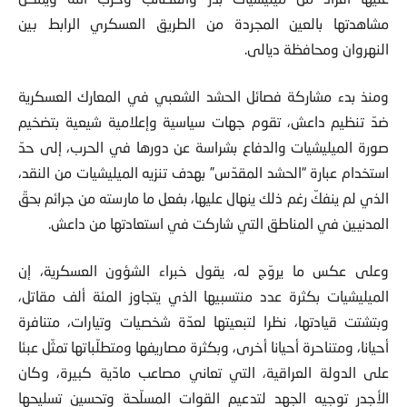
مشاهدتها بالعين المجردة من الطريق العسكري الرابط بين
النهروان ومحافظة ديالى.
ومنذ بدء مشاركة فصائل الحشد الشعبي في المعارك العسكرية
ضدّ تنظيم داعش، تقوم جهات سياسية وإعلامية شيعية بتضخيم
صورة الميليشيات والدفاع بشراسة عن دورها في الحرب، إلى حدّ
استخدام عبارة “الحشد المقدّس” بهدف تنزيه الميليشيات من النقد،
الذي لم ينفكّ رغم ذلك ينهال عليها، بفعل ما مارسته من جرائم بحقّ
المدنيين في المناطق التي شاركت في استعادتها من داعش.
وعلى عكس ما يروّج له، يقول خبراء الشؤون العسكرية، إن
الميليشيات بكثرة عدد منتسبيها الذي يتجاوز المئة ألف مقاتل،
وبتشتت قيادتها، نظرا لتبعيتها لعدّة شخصيات وتيارات، متنافرة
أحيانا، ومتناحرة أحيانا أخرى، وبكثرة مصاريفها ومتطلّباتها تمثّل عبئا
على الدولة العراقية، التي تعاني مصاعب مادّية كبيرة، وكان
الأجدر توجيه الجهد لتدعيم القوات المسلّحة وتحسين تسليحها