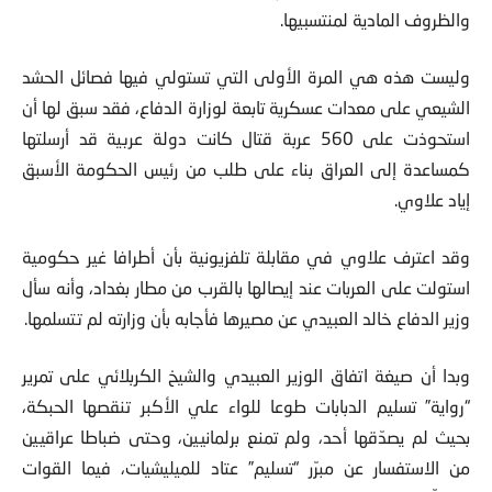
والظروف المادية لمنتسبيها.
وليست هذه هي المرة الأولى التي تستولي فيها فصائل الحشد
الشيعي على معدات عسكرية تابعة لوزارة الدفاع، فقد سبق لها أن
استحوذت على 560 عربة قتال كانت دولة عربية قد أرسلتها
كمساعدة إلى العراق بناء على طلب من رئيس الحكومة الأسبق
إياد علاوي.
وقد اعترف علاوي في مقابلة تلفزيونية بأن أطرافا غير حكومية
استولت على العربات عند إيصالها بالقرب من مطار بغداد، وأنه سأل
وزير الدفاع خالد العبيدي عن مصيرها فأجابه بأن وزارته لم تتسلمها.
وبدا أن صيغة اتفاق الوزير العبيدي والشيخ الكربلائي على تمرير
“رواية” تسليم الدبابات طوعا للواء علي الأكبر تنقصها الحبكة،
بحيث لم يصدّقها أحد، ولم تمنع برلمانيين، وحتى ضباطا عراقيين
من الاستفسار عن مبرّر “تسليم” عتاد للميليشيات، فيما القوات