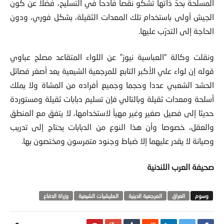
المسلّحة بحدّ ذاتها تشكو نقصا فادحا في التسليح، فضلا عن كون
الجيش أولى باستخدام تلك المعدات الثقيلة، بشكل فوري، ودون
الحاجة إلى التدرّب عليها.
ونقلت وكالة “العباسية نيوز” عن اللواء المتقاعد مصلح عباوي
قوله إن لواء علي الأكبر التابع للمرجعية الشيعية يعد أصغر فصائل
الحشد الشعبي عددا وحجما وجميع أفراده من المشاة ولا يملك
أسلحة ومعدات ثقيلة وبالتالي فإن تسليم دبابات ثقيلة ومستوردة
حديثا إلى فصيل صغير وغير مهيأ لاستخدامها، لا يتفق مع المنطق
والعقل، خصوصا وأن هذا النوع من الدبابات يحتاج إلى تدريب
وصيانة لا يقدر عليهما إلا ضباط وجنود متمرسون ومختصون بها.
صحيفة العرب اللندنية
العراق
المرجعية الدينية
المليشيات الشيعية
وزراة الدفاع