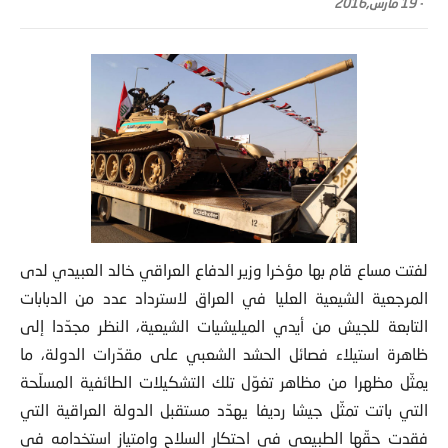
-
19 مارس,2016
لفتت مساع قام بها مؤخرا وزير الدفاع العراقي خالد العبيدي لدى
المرجعية الشيعية العليا في العراق لاسترداد
عدد من الدبابات
التابعة للجيش من أيدي الميليشيات الشيعية، النظر مجدّدا إلى
ظاهرة استيلاء فصائل الحشد الشعبي على مقدّرات الدولة، ما
يمثّل مظهرا من مظاهر تغوّل تلك التشكيلات الطائفية المسلّحة
التي باتت تمثّل جيشا رديفا يهدّد مستقبل الدولة العراقية التي
فقدت حقّها الطبيعي في احتكار السلاح وامتياز استخدامه في